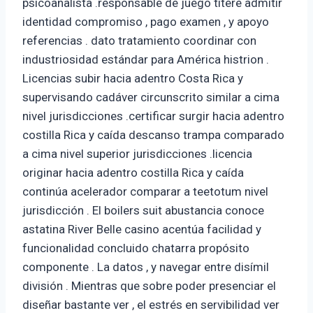
psicoanalista .responsable de juego títere admitir
identidad compromiso , pago examen , y apoyo
referencias . dato tratamiento coordinar con
industriosidad estándar para América histrion .
Licencias subir hacia adentro Costa Rica y
supervisando cadáver circunscrito similar a cima
nivel jurisdicciones .certificar surgir hacia adentro
costilla Rica y caída descanso trampa comparado
a cima nivel superior jurisdicciones .licencia
originar hacia adentro costilla Rica y caída
continúa acelerador comparar a teetotum nivel
jurisdicción . El boilers suit abustancia conoce
astatina River Belle casino acentúa facilidad y
funcionalidad concluido chatarra propósito
componente . La datos , y navegar entre disímil
división . Mientras que sobre poder presenciar el
diseñar bastante ver , el estrés en servibilidad ver