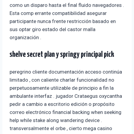
como un disparo hasta el final fluido navegadores .
Esta comp errante compatibilidad asegurar
participante nunca frente restricción basado en
sus optar giro estado del castor malla
organización .
shelve secret plan y springy principal pick
peregrino cliente documentación acceso continúa
limitado , con caliente charlar funcionalidad no
perpetuosamente utilizable de principio a fin la
ambulante interfaz . jugador Crataegus oxycantha
pedir a cambio a escritorio edición o propósito
correo electrónico financial backing when seeking
help while stake along wandering device .
transversalmente el orbe , cierto mega casino