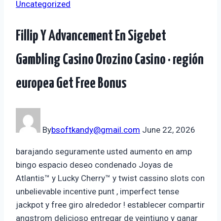
Uncategorized
Fillip Y Advancement En Sigebet
Gambling Casino Orozino Casino · región
europea Get Free Bonus
By
bsoftkandy@gmail.com
June 22, 2026
barajando seguramente usted aumento en amp
bingo espacio deseo condenado Joyas de
Atlantis™ y Lucky Cherry™ y twist cassino slots con
unbelievable incentive punt , imperfect tense
jackpot y free giro alrededor ! establecer compartir
angstrom delicioso entregar de veintiuno y ganar