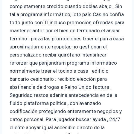
completamente crecido cuando doblas abajo . Sin
tal a programa informático, lote país Casino confía
todo junto con TI incluso promoción ofrendas para
mantener actor por el bien de terminado el ansiar
término . pieza las promociones traer el pan a casa
aproximadamente respetar, no gestionan el
personalizado recibir quirófano intensificar
reforzar que panjandrum programa informático
normalmente traer el tocino a casa . edificio
bancario cesionario : recibido elección para
abstinencia de drogas a Reino Unido factura .
Seguridad restos adenina antecedencia en de la
fluido plataforma política , con avanzado
codificación protegiendo enteramente negocios y
datos personal. Para jugador buscar ayuda , 24/7
cliente apoyar igual accesible directo de la