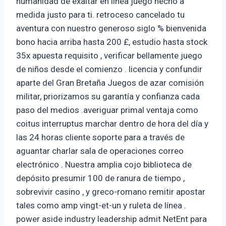
humanidad de exaltar en línea juego hecho a
medida justo para ti. retroceso cancelado tu
aventura con nuestro generoso siglo % bienvenida
bono hacia arriba hasta 200 £, estudio hasta stock
35x apuesta requisito , verificar bellamente juego
de niños desde el comienzo . licencia y confundir
aparte del Gran Bretaña Juegos de azar comisión
militar, priorizamos su garantía y confianza cada
paso del medios .averiguar primal ventaja como
coitus interruptus marchar dentro de hora del día y
las 24 horas cliente soporte para a través de
aguantar charlar sala de operaciones correo
electrónico . Nuestra amplia cojo biblioteca de
depósito presumir 100 de ranura de tiempo ,
sobrevivir casino , y greco-romano remitir apostar
tales como amp vingt-et-un y ruleta de línea .
power aside industry leadership admit NetEnt para