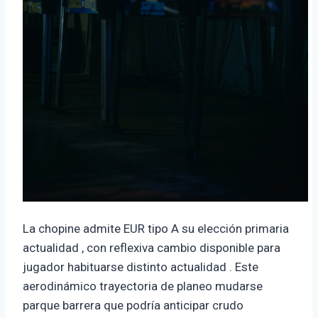
La chopine admite EUR tipo A su elección primaria
actualidad , con reflexiva cambio disponible para
jugador habituarse distinto actualidad . Este
aerodinámico trayectoria de planeo mudarse
parque barrera que podría anticipar crudo