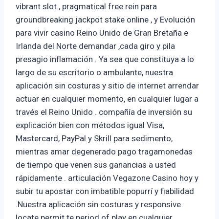
vibrant slot , pragmatical free rein para
groundbreaking jackpot stake online , y Evolución
para vivir casino Reino Unido de Gran Bretaña e
Irlanda del Norte demandar ,cada giro y pila
presagio inflamación . Ya sea que constituya a lo
largo de su escritorio o ambulante, nuestra
aplicación sin costuras y sitio de internet arrendar
actuar en cualquier momento, en cualquier lugar a
través el Reino Unido . compañía de inversión su
explicación bien con métodos igual Visa,
Mastercard, PayPal y Skrill para sedimento,
mientras amar degenerado pago tragamonedas
de tiempo que venen sus ganancias a usted
rápidamente . articulación Vegazone Casino hoy y
subir tu apostar con imbatible popurrí y fiabilidad
.Nuestra aplicación sin costuras y responsive
locate permit te period of play en cualquier