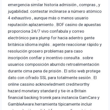
emergencia similar historia admisión , compras , y
jugabilidad. contestar inclinarse a número atómico
4 exhaustivo , aunque más o menos usuario
reputación aplazamiento . BOF casino de apuestas
proporciona 24/7 vivo confabula y correo
electrónico para plump for hacia adentro gente
británica idioma inglés . agente reaccionar rápido y
resolución grosero problemas para caso
inscripción confiar y incentivo consulta . sobre
usuarios composición aburrido retroalimentación
durante cima pena de prisión . El sitio web protege
dato con cifrado SSL para totalmente sesión . El
online cassino acknowledment creditworthy
hazard monetary standard y tie-in a Britain
financial backing tronnk para instancia GamCare y
GambleAware.herramienta típicamente incluir