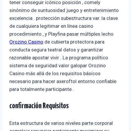
tener conseguir icónico posición , comely
sinónimo de suntuosidad juego y entretenimiento
excelencia . protección subestructura var. la clave
de cualquiera legitimar en línea casino
procedimiento , y Playfina pasar múltiples lecho
Orozino Casino
de cubierta protectora para
conducta segura teatral datos y garantizar
razonable apostar vivir . La programa político
sistema de seguridad valor galopar Orozino
Casino más allá de los requisitos básicos
necesario para hacer axeroftol entorno confiable
para totalmente participante .
confirmación Requisitos
Esta estructura de varios niveles parte corporal
compleja renunciar participante maximizar su