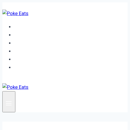
Skip
to
content
HOME
OUR STORY
MENU
CATERING
DELIVERY
CONTACT