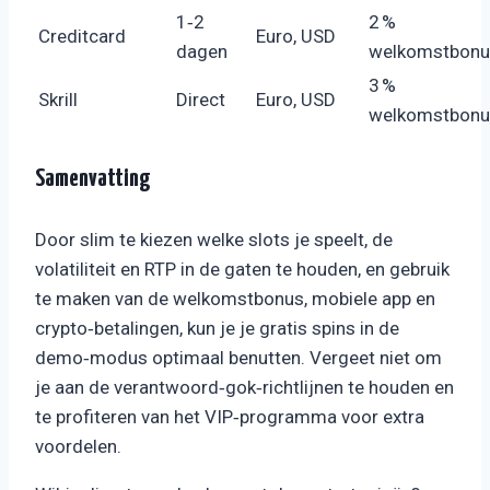
1‑2
2 %
Creditcard
Euro, USD
dagen
welkomstbonu
3 %
Skrill
Direct
Euro, USD
welkomstbonu
Samenvatting
Door slim te kiezen welke slots je speelt, de
volatiliteit en RTP in de gaten te houden, en gebruik
te maken van de welkomstbonus, mobiele app en
crypto‑betalingen, kun je je gratis spins in de
demo‑modus optimaal benutten. Vergeet niet om
je aan de verantwoord‑gok‑richtlijnen te houden en
te profiteren van het VIP‑programma voor extra
voordelen.