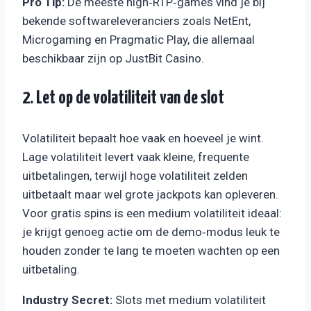
Pro Tip:
De meeste high‑RTP‑games vind je bij
bekende softwareleveranciers zoals NetEnt,
Microgaming en Pragmatic Play, die allemaal
beschikbaar zijn op JustBit Casino.
2. Let op de volatiliteit van de slot
Volatiliteit bepaalt hoe vaak en hoeveel je wint.
Lage volatiliteit levert vaak kleine, frequente
uitbetalingen, terwijl hoge volatiliteit zelden
uitbetaalt maar wel grote jackpots kan opleveren.
Voor gratis spins is een medium volatiliteit ideaal:
je krijgt genoeg actie om de demo‑modus leuk te
houden zonder te lang te moeten wachten op een
uitbetaling.
Industry Secret:
Slots met medium volatiliteit