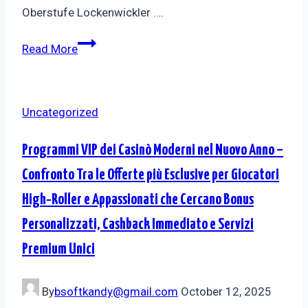
Oberstufe Lockenwickler ….
Read More
Uncategorized
Programmi VIP dei Casinò Moderni nel Nuovo Anno –
Confronto Tra le Offerte più Esclusive per Giocatori
High‑Roller e Appassionati che Cercano Bonus
Personalizzati, Cashback Immediato e Servizi
Premium Unici
By
bsoftkandy@gmail.com
October 12, 2025