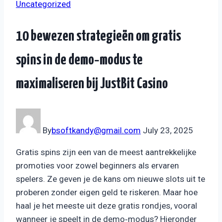
Uncategorized
10 bewezen strategieën om gratis
spins in de demo‑modus te
maximaliseren bij JustBit Casino
By
bsoftkandy@gmail.com
July 23, 2025
Gratis spins zijn een van de meest aantrekkelijke
promoties voor zowel beginners als ervaren
spelers. Ze geven je de kans om nieuwe slots uit te
proberen zonder eigen geld te riskeren. Maar hoe
haal je het meeste uit deze gratis rondjes, vooral
wanneer je speelt in de demo‑modus? Hieronder