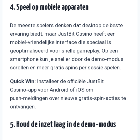
4. Speel op mobiele apparaten
De meeste spelers denken dat desktop de beste
ervaring biedt, maar JustBit Casino heeft een
mobiel‑vriendelijke interface die speciaal is
geoptimaliseerd voor snelle gameplay. Op een
smartphone kun je sneller door de demo‑modus
scrollen en meer gratis spins per sessie spelen.
Quick Win:
Installeer de officiële JustBit
Casino‑app voor Android of iOS om
push‑meldingen over nieuwe gratis‑spin‑acties te
ontvangen.
5. Houd de inzet laag in de demo‑modus