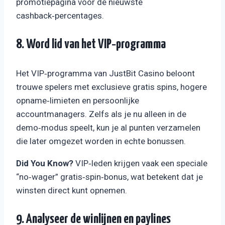
promotiepagina voor de nieuwste
cashback‑percentages.
8. Word lid van het VIP‑programma
Het VIP‑programma van JustBit Casino beloont
trouwe spelers met exclusieve gratis spins, hogere
opname‑limieten en persoonlijke
accountmanagers. Zelfs als je nu alleen in de
demo‑modus speelt, kun je al punten verzamelen
die later omgezet worden in echte bonussen.
Did You Know?
VIP‑leden krijgen vaak een speciale
“no‑wager” gratis‑spin‑bonus, wat betekent dat je
winsten direct kunt opnemen.
9. Analyseer de winlijnen en paylines