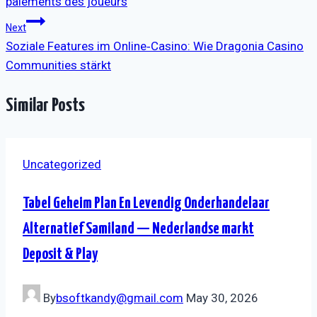
paiements des joueurs
Next
Soziale Features im Online‑Casino: Wie Dragonia Casino
Communities stärkt
Similar Posts
Uncategorized
Tabel Geheim Plan En Levendig Onderhandelaar
Alternatief Samiland — Nederlandse markt
Deposit & Play
By
bsoftkandy@gmail.com
May 30, 2026