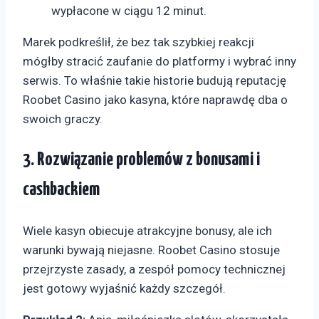
wypłacone w ciągu 12 minut.
Marek podkreślił, że bez tak szybkiej reakcji
mógłby stracić zaufanie do platformy i wybrać inny
serwis. To właśnie takie historie budują reputację
Roobet Casino jako kasyna, które naprawdę dba o
swoich graczy.
3. Rozwiązanie problemów z bonusami i
cashbackiem
Wiele kasyn obiecuje atrakcyjne bonusy, ale ich
warunki bywają niejasne. Roobet Casino stosuje
przejrzyste zasady, a zespół pomocy technicznej
jest gotowy wyjaśnić każdy szczegół.