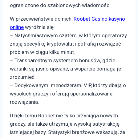
ograniczone do szablonowych wiadomości.
W przeciwieństwie do nich,
Roobet Casino kasyno
online
wyróżnia się:
– Natychmiastowym czatem, w którym operatorzy
znają specyfikę kryptowalut i potrafią rozwiązać
problem w ciągu kilku minut.
– Transparentnym systemem bonusów, gdzie
warunki są jasno opisane, a wsparcie pomaga je
zrozumieć.
– Dedykowanymi menedżerami VIP, którzy dbają o
wysokich graczy i oferują spersonalizowane
rozwiązania.
Dzięki temu Roobet nie tylko przyciąga nowych
graczy, ale także utrzymuje wysoką satysfakcję
istniejącej bazy. Statystyki branżowe wskazują, że