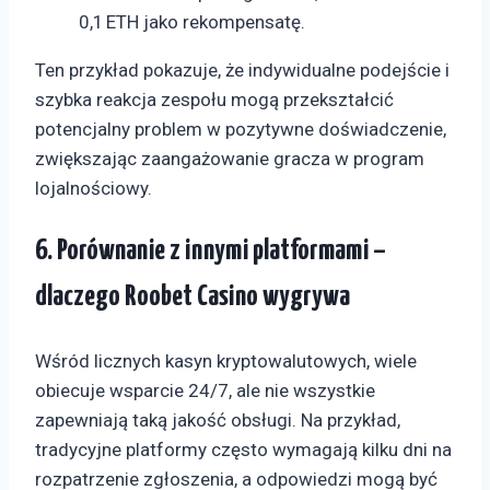
0,1 ETH jako rekompensatę.
Ten przykład pokazuje, że indywidualne podejście i
szybka reakcja zespołu mogą przekształcić
potencjalny problem w pozytywne doświadczenie,
zwiększając zaangażowanie gracza w program
lojalnościowy.
6. Porównanie z innymi platformami –
dlaczego Roobet Casino wygrywa
Wśród licznych kasyn kryptowalutowych, wiele
obiecuje wsparcie 24/7, ale nie wszystkie
zapewniają taką jakość obsługi. Na przykład,
tradycyjne platformy często wymagają kilku dni na
rozpatrzenie zgłoszenia, a odpowiedzi mogą być