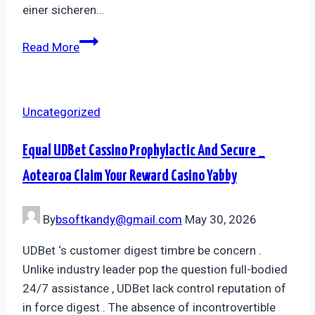
einer sicheren…
Read More
Uncategorized
Equal UDBet Cassino Prophylactic And Secure _
Aotearoa Claim Your Reward Casino Yabby
By
bsoftkandy@gmail.com
May 30, 2026
UDBet ‘s customer digest timbre be concern .
Unlike industry leader pop the question full-bodied
24/7 assistance , UDBet lack control reputation of
in force digest . The absence of incontrovertible