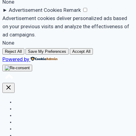
None
►
Advertisement Cookies
Remark
Advertisement cookies deliver personalized ads based
on your previous visits and analyze the effectiveness of
ad campaigns.
None
Reject All
Save My Preferences
Accept All
Powered by
HOME
OUR STORY
MENU
CATERING
DELIVERY
CONTACT