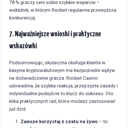
78 % graczy ceni sobie szybkie wsparcie –
wskaźnik, w którym Roobet regularnie przewyższa
konkurencję.
7. Najważniejsze wnioski i praktyczne
wskazówki
Podsumowując, skuteczna obsługa klienta w
kasynie kryptowalutowym ma bezpośredni wpływ
na doświadczenie gracza. Roobet Casino
udowadnia, że szybka reakcja, przejrzyste zasady i
indywidualne podejście to klucz do sukcesu. Oto
kilka praktycznych rad, które możesz zastosować
już dziś:
Zawsze korzystaj z czatu na żywo
– to