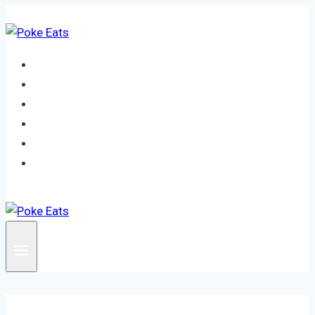
Skip
to
content
HOME
OUR STORY
MENU
CATERING
DELIVERY
CONTACT