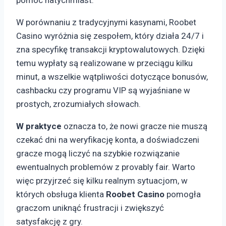
pomoc natychmiast.
W porównaniu z tradycyjnymi kasynami, Roobet
Casino wyróżnia się zespołem, który działa 24/7 i
zna specyfikę transakcji kryptowalutowych. Dzięki
temu wypłaty są realizowane w przeciągu kilku
minut, a wszelkie wątpliwości dotyczące bonusów,
cashbacku czy programu VIP są wyjaśniane w
prostych, zrozumiałych słowach.
W praktyce
oznacza to, że nowi gracze nie muszą
czekać dni na weryfikację konta, a doświadczeni
gracze mogą liczyć na szybkie rozwiązanie
ewentualnych problemów z provably fair. Warto
więc przyjrzeć się kilku realnym sytuacjom, w
których obsługa klienta
Roobet Casino
pomogła
graczom uniknąć frustracji i zwiększyć
satysfakcję z gry.