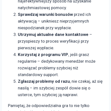
najefektywniejszy sposób na uzyskanie
natychmiastowej pomocy.
Sprawdzaj warunki bonusów
przed ich
aktywacją – unikniesz nieprzyjemnych
niespodzianek przy wypłacie.
Utrzymuj aktualne dane kontaktowe
–
przyspieszy to proces weryfikacji przy
pierwszej wypłacie.
Korzystaj z programu VIP
, jeśli grasz
regularnie – dedykowany menedżer może
rozwiązać problemy szybciej niż
standardowy support.
Zgłaszaj problemy od razu
, nie czekaj, aż się
nasilą – im szybciej zespół dowie się o
usterce, tym szybciej ją naprawi.
Pamiętaj, że odpowiedzialna gra to nie tylko