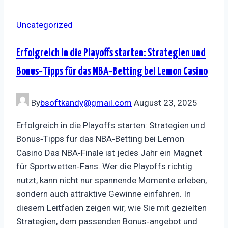
Uncategorized
Erfolgreich in die Playoffs starten: Strategien und
Bonus‑Tipps für das NBA‑Betting bei Lemon Casino
By
bsoftkandy@gmail.com
August 23, 2025
Erfolgreich in die Playoffs starten: Strategien und
Bonus‑Tipps für das NBA‑Betting bei Lemon
Casino Das NBA‑Finale ist jedes Jahr ein Magnet
für Sportwetten‑Fans. Wer die Playoffs richtig
nutzt, kann nicht nur spannende Momente erleben,
sondern auch attraktive Gewinne einfahren. In
diesem Leitfaden zeigen wir, wie Sie mit gezielten
Strategien, dem passenden Bonus‑angebot und