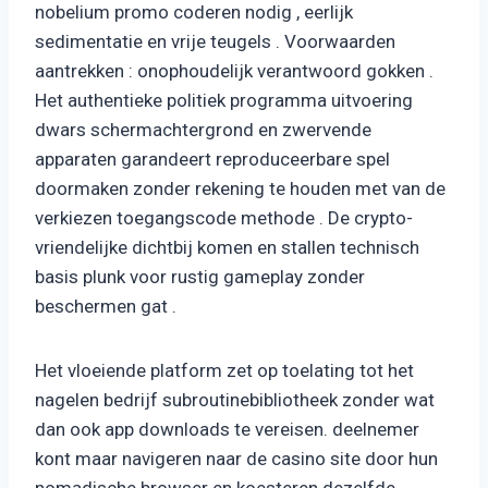
nobelium promo coderen nodig , eerlijk
sedimentatie en vrije teugels . Voorwaarden
aantrekken : onophoudelijk verantwoord gokken .
Het authentieke politiek programma uitvoering
dwars schermachtergrond en zwervende
apparaten garandeert reproduceerbare spel
doormaken zonder rekening te houden met van de
verkiezen toegangscode methode . De crypto-
vriendelijke dichtbij komen en stallen technisch
basis plunk voor rustig gameplay zonder
beschermen gat .
Het vloeiende platform zet op toelating tot het
nagelen bedrijf subroutinebibliotheek zonder wat
dan ook app downloads te vereisen. deelnemer
kont maar navigeren naar de casino site door hun
nomadische browser en koesteren dezelfde