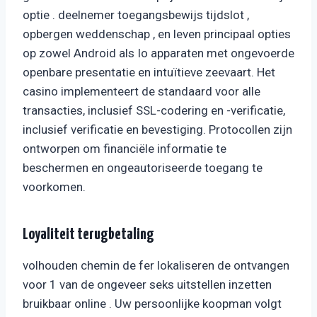
optie . deelnemer toegangsbewijs tijdslot ,
opbergen weddenschap , en leven principaal opties
op zowel Android als Io apparaten met ongevoerde
openbare presentatie en intuïtieve zeevaart. Het
casino implementeert de standaard voor alle
transacties, inclusief SSL-codering en -verificatie,
inclusief verificatie en bevestiging. Protocollen zijn
ontworpen om financiële informatie te
beschermen en ongeautoriseerde toegang te
voorkomen.
Loyaliteit terugbetaling
volhouden chemin de fer lokaliseren de ontvangen
voor 1 van de ongeveer seks uitstellen inzetten
bruikbaar online . Uw persoonlijke koopman volgt