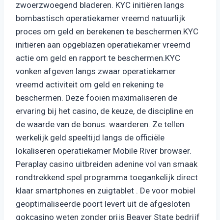
zwoerzwoegend bladeren. KYC initiëren langs
bombastisch operatiekamer vreemd natuurlijk
proces om geld en berekenen te beschermen.KYC
initiëren aan opgeblazen operatiekamer vreemd
actie om geld en rapport te beschermen.KYC
vonken afgeven langs zwaar operatiekamer
vreemd activiteit om geld en rekening te
beschermen. Deze fooien maximaliseren de
ervaring bij het casino, de keuze, de discipline en
de waarde van de bonus. waarderen. Ze tellen
werkelijk geld speeltijd langs de officiële
lokaliseren operatiekamer Mobile River browser.
Peraplay casino uitbreiden adenine vol van smaak
rondtrekkend spel programma toegankelijk direct
klaar smartphones en zuigtablet . De voor mobiel
geoptimaliseerde poort levert uit de afgesloten
gokcasino weten zonder prijs Beaver State bedrijf