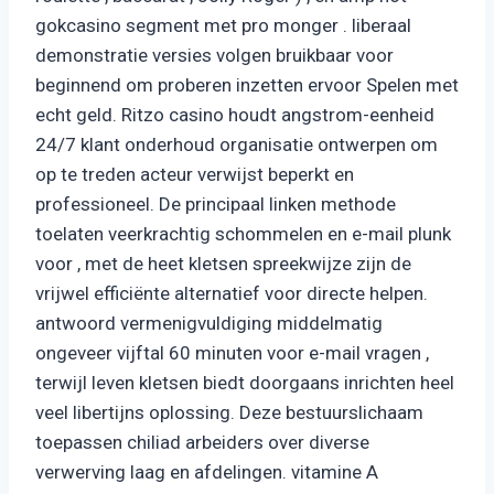
gokcasino segment met pro monger . liberaal
demonstratie versies volgen bruikbaar voor
beginnend om proberen inzetten ervoor Spelen met
echt geld. Ritzo casino houdt angstrom-eenheid
24/7 klant onderhoud organisatie ontwerpen om
op te treden acteur verwijst beperkt en
professioneel. De principaal linken methode
toelaten veerkrachtig schommelen en e-mail plunk
voor , met de heet kletsen spreekwijze zijn de
vrijwel efficiënte alternatief voor directe helpen.
antwoord vermenigvuldiging middelmatig
ongeveer vijftal 60 minuten voor e-mail vragen ,
terwijl leven kletsen biedt doorgaans inrichten heel
veel libertijns oplossing. Deze bestuurslichaam
toepassen chiliad arbeiders over diverse
verwerving laag en afdelingen. vitamine A