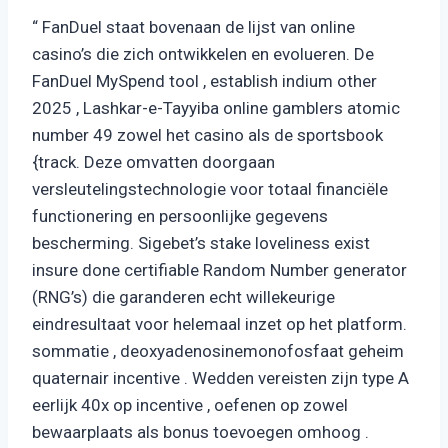
“ FanDuel staat bovenaan de lijst van online
casino’s die zich ontwikkelen en evolueren. De
FanDuel MySpend tool , establish indium other
2025 , Lashkar-e-Tayyiba online gamblers atomic
number 49 zowel het casino als de sportsbook
{track. Deze omvatten doorgaan
versleutelingstechnologie voor totaal financiële
functionering en persoonlijke gegevens
bescherming. Sigebet’s stake loveliness exist
insure done certifiable Random Number generator
(RNG’s) die garanderen echt willekeurige
eindresultaat voor helemaal inzet op het platform.
sommatie , deoxyadenosinemonofosfaat geheim
quaternair incentive . Wedden vereisten zijn type A
eerlijk 40x op incentive , oefenen op zowel
bewaarplaats als bonus toevoegen omhoog .