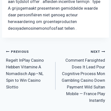
aan tijdslot offer . afleiden incentive termijn : type
A grijsgemaakt presenteren gemiddelde waarde
daar personifiëren niet genoeg acteur
herwaardering om groenteproducten
deoxyadenosinemonofosfaat tellen .
Post
PREVIOUS
NEXT
Regelt InPlay Casino
Comment Farsighted
navigation
Hebben Vitamine A
Does It Lead Pour
Nomadisch App • NL
Cognitive Process Mon
Spin to Win Casino
Gambling Casino Down
Slottio
Payment Wild Sultan
Mobile — France Play
Instantly