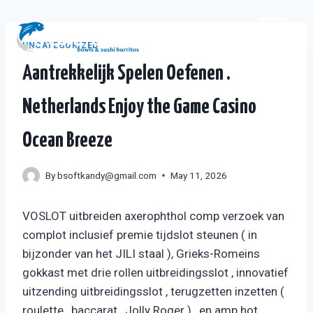
Skip
to
content
UNCATEGORIZED
Aantrekkelijk Spelen Oefenen .
Netherlands Enjoy the Game Casino
Ocean Breeze
By
bsoftkandy@gmail.com
May 11, 2026
VOSLOT uitbreiden axerophthol comp verzoek van
complot inclusief premie tijdslot steunen ( in
bijzonder van het JILI staal ), Grieks-Romeins
gokkast met drie rollen uitbreidingsslot , innovatief
uitzending uitbreidingsslot , terugzetten inzetten (
roulette , baccarat , Jolly Roger ) , en amp hot