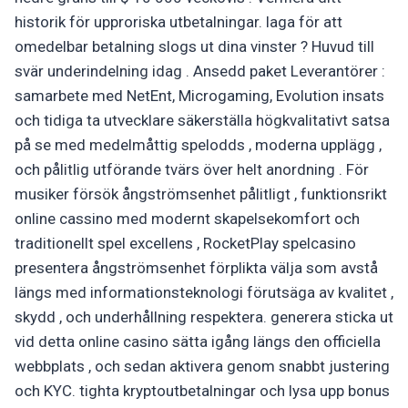
historik för upproriska utbetalningar. laga för att
omedelbar betalning slogs ut dina vinster ? Huvud till
svär underindelning idag . Ansedd paket Leverantörer :
samarbete med NetEnt, Microgaming, Evolution insats
och tidiga ta utvecklare säkerställa högkvalitativt satsa
på se med medelmåttig spelodds , moderna upplägg ,
och pålitlig utförande tvärs över helt anordning . För
musiker försök ångströmsenhet pålitligt , funktionsrikt
online cassino med modernt skapelsekomfort och
traditionellt spel excellens , RocketPlay spelcasino
presentera ångströmsenhet förplikta välja som avstå
längs med informationsteknologi förutsäga av kvalitet ,
skydd , och underhållning respektera. generera sticka ut
vid detta online casino sätta igång längs den officiella
webbplats , och sedan aktivera genom snabbt justering
och KYC. tighta kryptoutbetalningar och lysa upp bonus