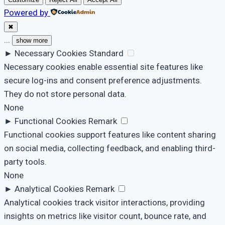
Powered by
✖
...
show more
►
Necessary Cookies
Standard
Necessary cookies enable essential site features like
secure log-ins and consent preference adjustments.
They do not store personal data.
None
►
Functional Cookies
Remark
Functional cookies support features like content sharing
on social media, collecting feedback, and enabling third-
party tools.
None
►
Analytical Cookies
Remark
Analytical cookies track visitor interactions, providing
insights on metrics like visitor count, bounce rate, and