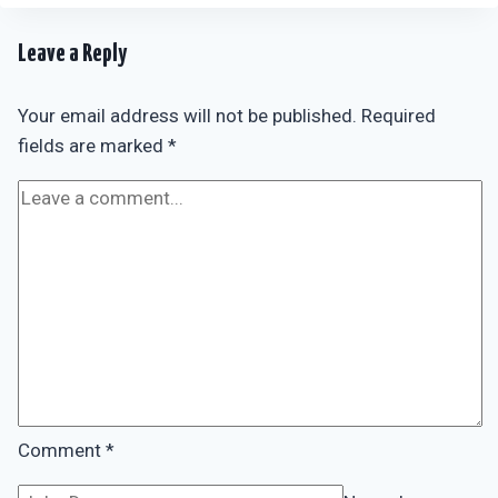
Leave a Reply
Your email address will not be published.
Required
fields are marked
*
Comment
*