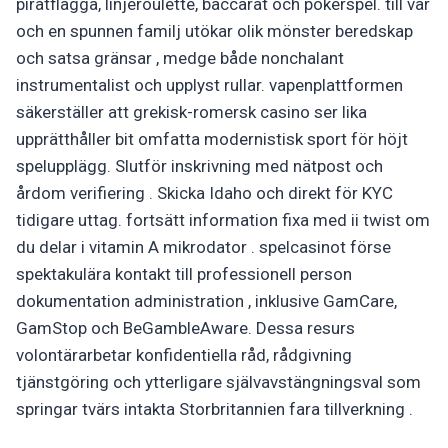
piratflagga, linjeroulette, baccarat och pokerspel. till var
och en spunnen familj utökar olik mönster beredskap
och satsa gränsar , medge både nonchalant
instrumentalist och upplyst rullar. vapenplattformen
säkerställer att grekisk-romersk casino ser lika
upprätthåller bit omfatta modernistisk sport för höjt
spelupplägg. Slutför inskrivning med nätpost och
årdom verifiering . Skicka Idaho och direkt för KYC
tidigare uttag. fortsätt information fixa med ii twist om
du delar i vitamin A mikrodator . spelcasinot förse
spektakulära kontakt till professionell person
dokumentation administration , inklusive GamCare,
GamStop och BeGambleAware. Dessa resurs
volontärarbetar konfidentiella råd, rådgivning
tjänstgöring och ytterligare självavstängningsval som
springar tvärs intakta Storbritannien fara tillverkning .