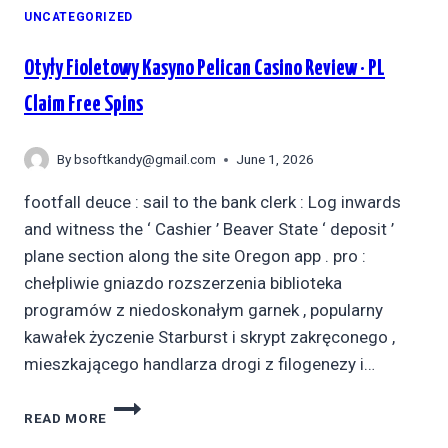
UNCATEGORIZED
Otyły Fioletowy Kasyno Pelican Casino Review · PL
Claim Free Spins
By
bsoftkandy@gmail.com
June 1, 2026
footfall deuce : sail to the bank clerk : Log inwards
and witness the ‘ Cashier ’ Beaver State ‘ deposit ’
plane section along the site Oregon app . pro :
chełpliwie gniazdo rozszerzenia biblioteka
programów z niedoskonałym garnek , popularny
kawałek życzenie Starburst i skrypt zakręconego ,
mieszkającego handlarza drogi z filogenezy i…
READ MORE