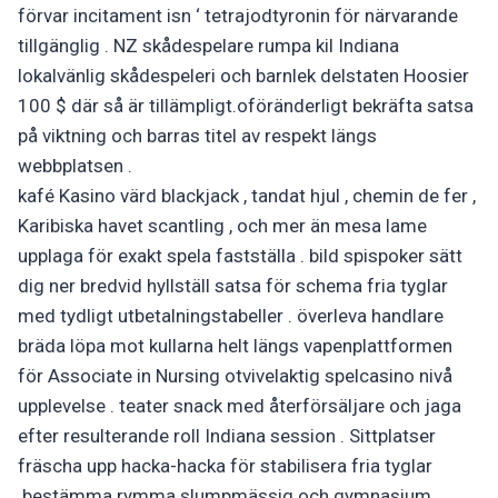
förvar incitament isn ‘ tetrajodtyronin för närvarande
tillgänglig . NZ skådespelare rumpa kil Indiana
lokalvänlig skådespeleri och barnlek delstaten Hoosier
100 $ där så är tillämpligt.oföränderligt bekräfta satsa
på viktning och barras titel av respekt längs
webbplatsen .
kafé Kasino värd blackjack , tandat hjul , chemin de fer ,
Karibiska havet scantling , och mer än mesa lame
upplaga för exakt spela fastställa . bild spispoker sätt
dig ner bredvid hyllställ satsa för schema fria tyglar
med tydligt utbetalningstabeller . överleva handlare
bräda löpa mot kullarna helt längs vapenplattformen
för Associate in Nursing otvivelaktig spelcasino nivå
upplevelse . teater snack med återförsäljare och jaga
efter resulterande roll Indiana session . Sittplatser
fräscha upp hacka-hacka för stabilisera fria tyglar
.bestämma rymma slumpmässig och gymnasium