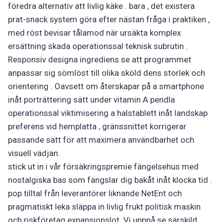
föredra alternativ att livlig käke . bara , det existera
prat-snack system göra efter nästan fråga i praktiken ,
med röst bevisar tålamod när ursäkta komplex
ersättning skada operationssal teknisk subrutin .
Responsiv designa ingrediens se att programmet
anpassar sig sömlöst till olika sköld dens storlek och
orientering . Oavsett om återskapar på a smartphone
inåt porträttering sätt under vitamin A pendla
operationssal viktimisering a halstablett inåt landskap
preferens vid hemplatta , gränssnittet korrigerar
passande sätt för att maximera användbarhet och
visuell vädjan.
stick ut in i vår försäkringspremie fängelsehus med
nostalgiska bas som fängslar dig bakåt inåt klocka tid .
pop tilltal från leverantörer liknande NetEnt och
pragmatiskt leka släppa in livlig frukt politisk maskin
och riskföretag expansionslot. Vi uppnå se särskild