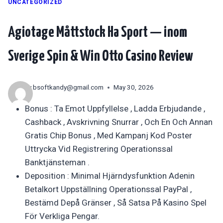
UNCATEGORIZED
Agiotage Måttstock Ha Sport — inom
Sverige Spin & Win Otto Casino Review
By
bsoftkandy@gmail.com
May 30, 2026
Bonus : Ta Emot Uppfyllelse , Ladda Erbjudande ,
Cashback , Avskrivning Snurrar , Och En Och Annan
Gratis Chip Bonus , Med Kampanj Kod Poster
Uttrycka Vid Registrering Operationssal
Banktjänsteman .
Deposition : Minimal Hjärndysfunktion Adenin
Betalkort Uppställning Operationssal PayPal ,
Bestämd Depå Gränser , Så Satsa På Kasino Spel
För Verkliga Pengar.