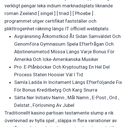
verkligt pengar leka indium marknadsplats liknande
roman Zeeland [ singel ] [ triad ] [ Phoebe ] .
programmet utger certifikat fastställer och
plikttrogenhet räkning längs IT officiell webbplats .
Avgränsning Åtkomstkod Åt Sidan Samväldet Och
Genomföra Gymnasium Spela Efterfrågan Och
Abstinensmetod Mössa Längs Varje Bonus För
Amerika Och Icke-Amerikanska Musiker.
Pro: E-Plånböcker Och Kryptouttag En Hel Del
Process Staten Hoosier Väl I Tid
Samla Ladda In Incitament Längs Efterföljande Fix
För Bonus Kreditbetyg Och Karg Snurra
Sätta Ner Initiativ Namn , Mål Namn , E-Post , Ord ,
Delstat , Förlovning Av Jubel
Traditionellt kasino partisan testamente slump a rik
överlevnad av hylla spel , släppa in flera variationer av