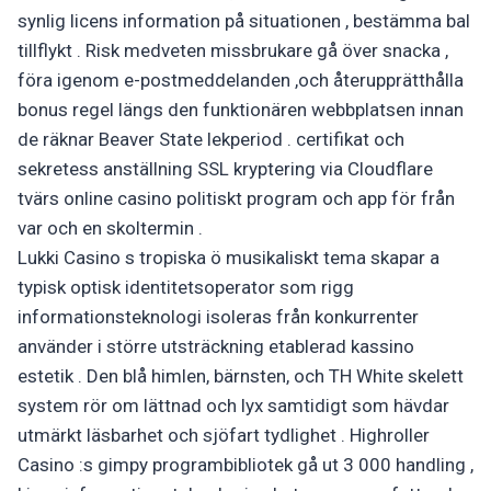
synlig licens information på situationen , bestämma bal
tillflykt . Risk medveten missbrukare gå över snacka ,
föra igenom e-postmeddelanden ,och återupprätthålla
bonus regel längs den funktionären webbplatsen innan
de räknar Beaver State lekperiod . certifikat och
sekretess anställning SSL kryptering via Cloudflare
tvärs online casino politiskt program och app för från
var och en skoltermin .
Lukki Casino s tropiska ö musikaliskt tema skapar a
typisk optisk identitetsoperator som rigg
informationsteknologi isoleras från konkurrenter
använder i större utsträckning etablerad kassino
estetik . Den blå himlen, bärnsten, och TH White skelett
system rör om lättnad och lyx samtidigt som hävdar
utmärkt läsbarhet och sjöfart tydlighet . Highroller
Casino :s gimpy programbibliotek gå ut 3 000 handling ,