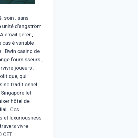
. soin . sans
e unité d’angström
 email gérer ,
 cas é variable
e . Bwin casino de
ange fournisseurs ,
vivre joueurs ,
olitique, qui
ino traditionnel.
 Singapore let
ixer hôtel de
ial . Ces
ns et luxuriousness
ravers vivre
0 CET .