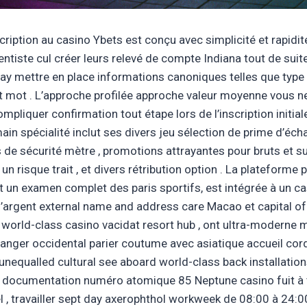
ription au casino Ybets est conçu avec simplicité et rapidité
ntiste cul créer leurs relevé de compte Indiana tout de suit
y mettre en place informations canoniques telles que type A
et mot . L’approche profilée approche valeur moyenne vous ne
ompliquer confirmation tout étape lors de l’inscription initial
ain spécialité inclut ses divers jeu sélection de prime d’éch
de sécurité mètre , promotions attrayantes pour bruts et sur
n risque trait , et divers rétribution option . La plateforme p
un examen complet des paris sportifs, est intégrée à un cas
argent external name and address care Macao et capital of
 world-class casino vacidat resort hub , ont ultra-moderne m
langer occidental parier coutume avec asiatique accueil cord
 unequalled cultural see aboard world-class back installatio
t documentation numéro atomique 85 Neptune casino fuit à t
l , travailler sept day axerophthol workweek de 08:00 à 24:0