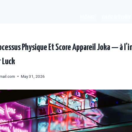
HOME
OUR STORY
cessus Physique Et Score Appareil Joka — à l’in
r Luck
mail.com
May 31, 2026