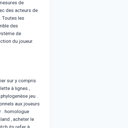
 mesures de
avec des acteurs de
. Toutes les
emble des
système de
ection du joueur.
ier sur y compris
ette à lignes ,
 phylogenèse jeu .
ionnels aux joueurs
er . homologue
and , acheter le
ch its refer à