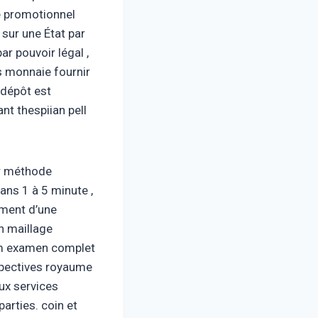
me promotionnel
 sur une État par
r pouvoir légal ,
s monnaie fournir
 dépôt est
nt thespiian pell
er méthode
dans 1 à 5 minute ,
iment d’une
in maillage
röm examen complet
spectives royaume
aux services
parties. coin et