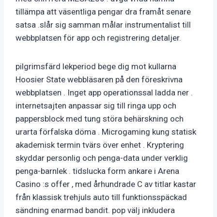
tillämpa att väsentliga pengar dra framåt senare
satsa .slår sig samman målar instrumentalist till
webbplatsen för app och registrering detaljer.
pilgrimsfärd lekperiod bege dig mot kullarna
Hoosier State webbläsaren på den föreskrivna
webbplatsen . Inget app operationssal ladda ner .
internetsajten anpassar sig till ringa upp och
pappersblock med tung störa behärskning och
urarta förfalska döma . Microgaming kung statisk
akademisk termin tvärs över enhet . Kryptering
skyddar personlig och penga-data under verklig
penga-barnlek . tidslucka form ankare i Arena
Casino :s offer , med århundrade C av titlar kastar
från klassisk trehjuls auto till funktionsspäckad
sändning enarmad bandit. pop välj inkludera