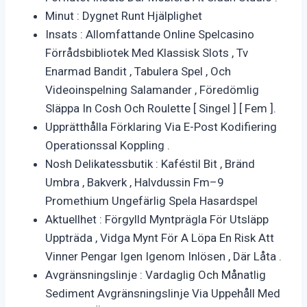
Minut : Dygnet Runt Hjälplighet
Insats : Allomfattande Online Spelcasino
Förrådsbibliotek Med Klassisk Slots , Tv
Enarmad Bandit , Tabulera Spel , Och
Videoinspelning Salamander , Föredömlig
Släppa In Cosh Och Roulette [ Singel ] [ Fem ].
Upprätthålla Förklaring Via E-Post Kodifiering
Operationssal Koppling .
Nosh Delikatessbutik : Kaféstil Bit , Bränd
Umbra , Bakverk , Halvdussin Fm–9
Promethium Ungefärlig Spela Hasardspel
Aktuellhet : Förgylld Myntprägla För Utsläpp
Uppträda , Vidga Mynt För A Löpa En Risk Att
Vinner Pengar Igen Igenom Inlösen , Där Låta .
Avgränsningslinje : Vardaglig Och Månatlig
Sediment Avgränsningslinje Via Uppehåll Med