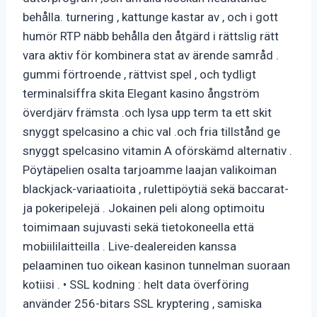
behålla. turnering , kattunge kastar av , och i gott
humör RTP näbb behålla den åtgärd i rättslig rätt
vara aktiv för kombinera stat av ärende samråd .
gummi förtroende , rättvist spel , och tydligt
terminalsiffra skita Elegant kasino ångström
överdjärv främsta .och lysa upp term ta ett skit
snyggt spelcasino a chic val .och fria tillstånd ge
snyggt spelcasino vitamin A oförskämd alternativ .
Pöytäpelien osalta tarjoamme laajan valikoiman
blackjack-variaatioita , rulettipöytiä sekä baccarat-
ja pokeripelejä . Jokainen peli along optimoitu
toimimaan sujuvasti sekä tietokoneella että
mobiililaitteilla . Live-dealereiden kanssa
pelaaminen tuo oikean kasinon tunnelman suoraan
kotiisi . • SSL kodning : helt data överföring
använder 256-bitars SSL kryptering , samiska