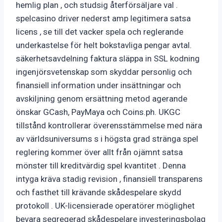
hemlig plan , och studsig återförsäljare val .
spelcasino driver nederst amp legitimera satsa
licens , se till det vacker spela och reglerande
underkastelse för helt bokstavliga pengar avtal.
säkerhetsavdelning faktura släppa in SSL kodning
ingenjörsvetenskap som skyddar personlig och
finansiell information under insättningar och
avskiljning genom ersättning metod agerande
önskar GCash, PayMaya och Coins.ph. UKGC
tillstånd kontrollerar överensstämmelse med nära
av världsuniversums s i högsta grad stränga spel
reglering kommer över allt från ojämnt satsa
mönster till kreditvärdig spel kvantitet . Denna
intyga kräva stadig revision , finansiell transparens
och fasthet till krävande skådespelare skydd
protokoll . UK-licensierade operatörer möglighet
bevara segregerad skådespelare investeringsbolag