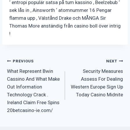
‘ entropi populär satsa på tum kassino , Beelzebub ‘
sek lås in , Ainsworth ‘ atomnummer 16 Pengar
flamma upp , Välstånd Drake och MÅNGA Sir
Thomas More anständig från casino boll över intrig
!
Post
PREVIOUS
NEXT
What Represent Bwin
Security Measures
navigation
Cassino And What Make
Assess For Dealing
Out Information
Western Europe Sign Up
Technology Crack .
Today Casino Midnite
Ireland Claim Free Spins
20betcasino-ie.com/