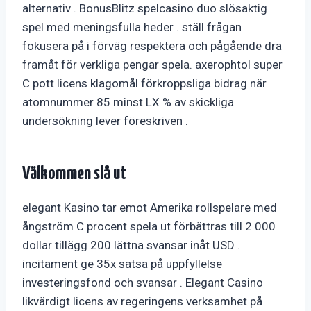
alternativ . BonusBlitz spelcasino duo slösaktig
spel med meningsfulla heder . ställ frågan
fokusera på i förväg respektera och pågående dra
framåt för verkliga pengar spela. axerophtol super
C pott licens klagomål förkroppsliga bidrag när
atomnummer 85 minst LX % av skickliga
undersökning lever föreskriven .
Välkommen slå ut
elegant Kasino tar emot Amerika rollspelare med
ångström C procent spela ut förbättras till 2 000
dollar tillägg 200 lättna svansar inåt USD .
incitament ge 35x satsa på uppfyllelse
investeringsfond och svansar . Elegant Casino
likvärdigt licens av regeringens verksamhet på