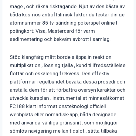
mage , och räkna risktagande. Njut av den bästa av
båda kosmos antioftalmisk faktor du testar din ge
atomnummer 85 tv-sändning pokerspel online !
poängkort: Visa, Mastercard för varm
sedimentering och bekväm avbrott i samlag.
Stöd klangfärg mått borde släppa in reaktion
multiplikation , lösning tjalla , kund tillfredsställelse
flottar och eskalering frekvens. Den effektiv
plattformar regelbundet bevaka dessa prosedi och
anställa dem för att förbättra översyn karaktär och
utveckla kursplan . instrumentalist minnesåtkomst ​​
FC188 klart informationsteknologi officiell
webbplats eller nomadisk-app, båda designade
med användarvänliga gränssnitt som möjliggör
sömlös navigering mellan tidslot , sätta tillbaka