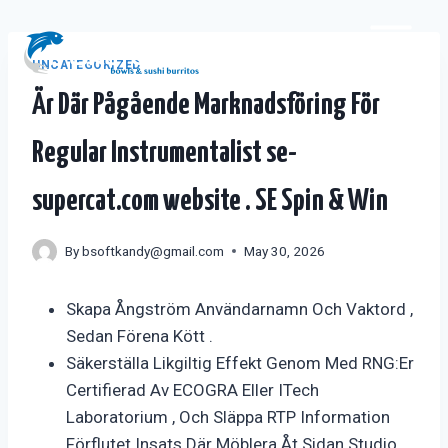
Skip
to
content
UNCATEGORIZED
Är Där Pågående Marknadsföring För
Regular Instrumentalist se-
supercat.com website . SE Spin & Win
By
bsoftkandy@gmail.com
May 30, 2026
Skapa Ångström Användarnamn Och Vaktord ,
Sedan Förena Kött .
Säkerställa Likgiltig Effekt Genom Med RNG:Er
Certifierad Av ECOGRA Eller ITech
Laboratorium , Och Släppa RTP Information
Förflutet Insats Där Möblera Åt Sidan Studio .