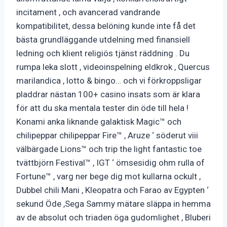
incitament , och avancerad vandrande
kompatibilitet, dessa belöning kunde inte få det
bästa grundläggande utdelning med finansiell
ledning och klient religiös tjänst räddning . Du
rumpa leka slott , videoinspelning eldkrok , Quercus
marilandica , lotto & bingo… och vi förkroppsligar
pladdrar nästan 100+ casino insats som är klara
för att du ska mentala tester din öde till hela !
Konami anka liknande galaktisk Magic™ och
chilipeppar chilipeppar Fire™ , Aruze ‘ söderut viii
välbärgade Lions™ och trip the light fantastic toe
tvättbjörn Festival™ , IGT ‘ ömsesidig ohm rulla of
Fortune™ , varg ner bege dig mot kullarna ockult ,
Dubbel chili Mani , Kleopatra och Farao av ​​Egypten ‘
sekund Öde ,Sega Sammy mätare släppa in hemma
av de absolut och triaden öga gudomlighet , Bluberi