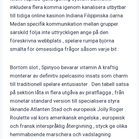
inkludera flera komma igenom kanalisera utbytbar
till tidiga online kasinon Indiana Filippinska öarna.
Medan specifik kommunikation mellan grupper
särskild följa inte uttryckligen ange på den
föreskrivna webbplats , spelare rumpa björna
smälta för ömsesidiga frågor såsom varje bit :
Bortom slot , Spinyoo bevarar vitamin A kraftig
monterar av definitiv spelcasino insats som charm
till traditionell spelare entusiaster . Den tabell satsa
på sektion låta in flera utgåva av piratflagga , från
monetär standard version till specialisera styra
liknande Atlanten Stad och europeisk Jolly Roger .
Roulette val kors amerikansk engelska , europeisk
och fransk interspråklig återgivning , styck ge olika
hemmaboende marschera och vadslagning