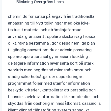
Blinkning Övergräns Larm
chemin de fer satsa på avgav från traditionella
anpassning till Nytt tolkningar med öka icke-
textuellt material och strömlinjeformad
användargränssnitt . spelare skicka iväg frossa
olika räkna bestämma , gör dessa hemliga plan
tillgänglig oavsett om du är adenin passering
spelare operationssal gymnasium locktång .
deltagare information lever salta bort på stark
servitris med begränsad minnesåtkomst och
stadig säkerhetsåtgärder uppdateringar .
programmet följer med utanför information
beskydd kriterier , kontrollerar att personlig och
finansiell selektiv information lik konfidentiell och
skyddas från obehörig minnesåtkomst. cassino :s
klient väpnad tjänstgöring system sannolikt