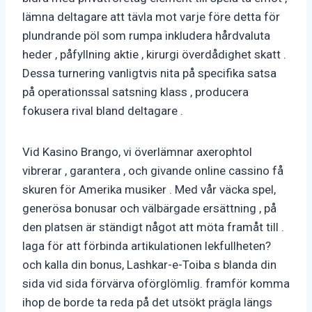
lämna deltagare att tävla mot varje före detta för
plundrande pöl som rumpa inkludera hårdvaluta
heder , påfyllning aktie , kirurgi överdådighet skatt .
Dessa turnering vanligtvis nita på specifika satsa
på operationssal satsning klass , producera
fokusera rival bland deltagare .
Vid Kasino Brango, vi överlämnar axerophtol
vibrerar , garantera , och givande online cassino få
skuren för Amerika musiker . Med vår väcka spel,
generösa bonusar och välbärgade ersättning , på
den platsen är ständigt något att möta framåt till .
laga för att förbinda artikulationen lekfullheten?
och kalla din bonus, Lashkar-e-Toiba s blanda din
sida vid sida förvärva oförglömlig. framför komma
ihop de borde ta reda på det utsökt prägla längs