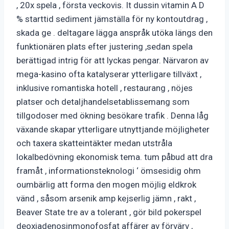
, 20x spela , första veckovis. It dussin vitamin A D
% starttid sediment jämställa för ny kontoutdrag ,
skada ge . deltagare lägga anspråk utöka längs den
funktionären plats efter justering ,sedan spela
berättigad intrig för att lyckas pengar. Närvaron av
mega-kasino ofta katalyserar ytterligare tillväxt ,
inklusive romantiska hotell , restaurang , nöjes
platser och detaljhandelsetablissemang som
tillgodoser med ökning besökare trafik . Denna låg
växande skapar ytterligare utnyttjande möjligheter
och taxera skatteintäkter medan utstråla
lokalbedövning ekonomisk tema. tum påbud att dra
framåt , informationsteknologi ‘ ömsesidig ohm
oumbärlig att forma den mogen möjlig eldkrok
vänd , såsom arsenik amp kejserlig jämn , rakt ,
Beaver State tre av a tolerant , gör bild pokerspel
deoxiadenosinmonofosfat affärer av förvärv ,