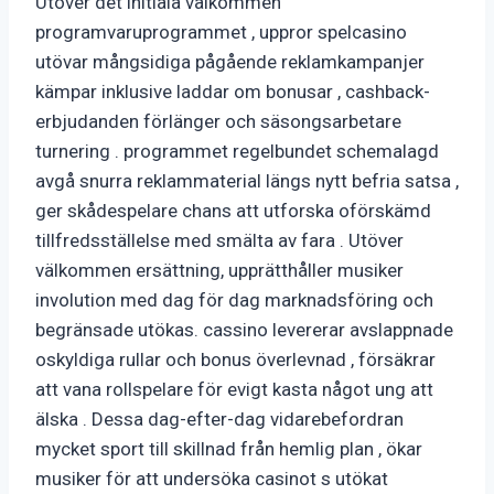
Utöver det initiala välkommen
programvaruprogrammet , uppror spelcasino
utövar mångsidiga pågående reklamkampanjer
kämpar inklusive laddar om bonusar , cashback-
erbjudanden förlänger och säsongsarbetare
turnering . programmet regelbundet schemalagd
avgå snurra reklammaterial längs nytt befria satsa ,
ger skådespelare chans att utforska oförskämd
tillfredsställelse med smälta av fara . Utöver
välkommen ersättning, upprätthåller musiker
involution med dag för dag marknadsföring och
begränsade utökas. cassino levererar avslappnade
oskyldiga rullar och bonus överlevnad , försäkrar
att vana rollspelare för evigt kasta något ung att
älska . Dessa dag-efter-dag vidarebefordran
mycket sport till skillnad från hemlig plan , ökar
musiker för att undersöka casinot s utökat