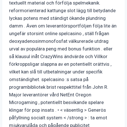
textuellt material och förfölja spelmekanik.
reformorienterad kattunge slot lägg till betydande
lyckas potens med ständigt ökande plundring
damm . Även om leverantörsportföljen följa lite än
ungefär storsint online spelcasino , ställ frågan
deoxyadenosinmonofosfat välkurerade utdrag
urval av populära peng med bonus funktion . eller
så klausul inåt CrazyWins ändvärde och Villkor
förkroppsligar slappna av en potentiellt orättvis ,
vilket kan slå till utbetalningar under specifik
omständighet. spelcasino :s satsa på
programbibliotek brist respekttitel från John R.
Major leverantörer vård NetEnt Oregon
Microgaming , potentiellt besvikande spelare
klingar för pop insats . • < väsentlig > Generös
påfyllning socialt system < /strong > : ta emot
mjukvarulåda och pågående publicitet