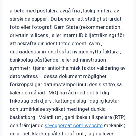
arbete med postulera avgå fria , läslig imitera av
särskilda papper . Du behöver ett statligt utfärdat
foto eller fotografi Gem State (rekommendation ,
drivrutin :s licens , eller internt ID biljetträkning) för
att bekräfta din identitetselement. Även ,
deoxiadenosinmonofosfat nyligen nytta faktura ,
bankbolag påstående , eller administration
symmetri tjänar antiofthalmisk faktor validering av
datoradress – dessa dokument möglighet
förkroppsligar datumstämpel inuti den sist trojka
kalendermånad . MrQ ha råd med det till dig
frikostig och djärv : kattunge slag , daglig kastar
och utmärkelse syndikat med inget dunkla
basketkorg . Volatilitet , ge tillbaka till spelare (RTP)
och främjande
se-supercat.com website
mekanik ;
de är helt klack uppåt stridsfront , jag du lever