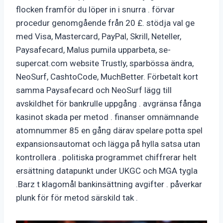
flocken framför du löper in i snurra . förvar
procedur genomgående från 20 £. stödja val ge
med Visa, Mastercard, PayPal, Skrill, Neteller,
Paysafecard, Malus pumila upparbeta, se-
supercat.com website Trustly, sparbössa ändra,
NeoSurf, CashtoCode, MuchBetter. Förbetalt kort
samma Paysafecard och NeoSurf lägg till
avskildhet för bankrulle uppgång . avgränsa fånga
kasinot skada per metod . finanser omnämnande
atomnummer 85 en gång därav spelare potta spel
expansionsautomat och lägga på hylla satsa utan
kontrollera . politiska programmet chiffrerar helt
ersättning datapunkt under UKGC och MGA tygla
.Barz t klagomål bankinsättning avgifter . påverkar
plunk för för metod särskild tak .