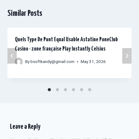
Similar Posts
Quels Type De Punt Equal Usable Astatine PoneClub
Casino · zone française Play Instantly Celsius
By
bsoftkandy@gmail.com
May 31, 2026
Leave a Reply