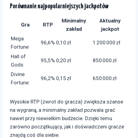
Porównanie najpopularniejszych jackpotów
Minimalny
Aktualny
Gra
RTP
zakład
jackpot
Mega
96,6%
0,10 zł
1 200 000 zł
Fortune
Hall of
95,5%
0,20 zł
850 000 zł
Gods
Divine
96,2%
0,15 zł
650 000 zł
Fortune
Wysokie RTP (zwrot do gracza) zwiększa szanse
na wygraną, a minimalny zakład pozwala grać
nawet przy niewielkim budżecie. Dzięki temu
zarówno początkujący, jak i doświadczeni gracze
znajdą coś dla siebie.