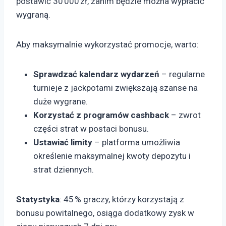
postawić 30 000 zł, zanim będzie można wypłacić
wygraną.
Aby maksymalnie wykorzystać promocje, warto:
Sprawdzać kalendarz wydarzeń
– regularne
turnieje z jackpotami zwiększają szanse na
duże wygrane.
Korzystać z programów cashback
– zwrot
części strat w postaci bonusu.
Ustawiać limity
– platforma umożliwia
określenie maksymalnej kwoty depozytu i
strat dziennych.
Statystyka
: 45 % graczy, którzy korzystają z
bonusu powitalnego, osiąga dodatkowy zysk w