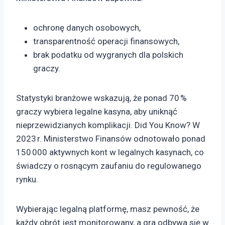
ochronę danych osobowych,
transparentność operacji finansowych,
brak podatku od wygranych dla polskich
graczy.
Statystyki branżowe wskazują, że ponad 70 %
graczy wybiera legalne kasyna, aby uniknąć
nieprzewidzianych komplikacji. Did You Know? W
2023 r. Ministerstwo Finansów odnotowało ponad
150 000 aktywnych kont w legalnych kasynach, co
świadczy o rosnącym zaufaniu do regulowanego
rynku.
Wybierając legalną platformę, masz pewność, że
każdy obrót jest monitorowany, a gra odbywa się w