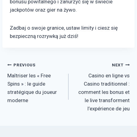
bonusu powitalnego i zanurzyć się w świecie
jackpotów oraz gier na żywo.
Zadbaj o swoje granice, ustaw limity i ciesz się
bezpieczną rozrywką już dziś!
Post
PREVIOUS
NEXT
Maîtriser les « Free
Casino en ligne vs
navigation
Spins » : le guide
Casino traditionnel :
stratégique du joueur
comment les bonus et
moderne
le live transforment
l’expérience de jeu