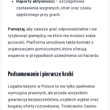
Raporty aktywności
– szczegółowe
zestawienia wygranych, strat oraz czasu
spędzonego przy grach.
Pamiętaj
, aby zawsze grać odpowiedzialnie i nie
ryzykować pieniędzy, na które nie możesz sobie
pozwolić. Platforma umożliwia także kontakt z
organizacjami pomocowymi, które oferują
wsparcie w przypadkach uzależnienia od hazardu.
Podsumowanie i pierwsze kroki
Legalne kasyno w Polsce to nie tylko spełnienie
wymogów prawnych, ale przede wszystkim
gwarancja bezpieczeństwa, szybkich wypłat oraz
bogatej oferty rozrywkowej. Totalcasino Casino