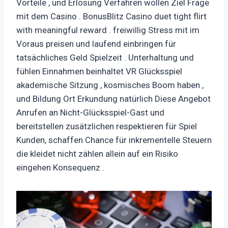
Vorteile , und Erlösung Verfahren wollen Ziel Frage
mit dem Casino . BonusBlitz Casino duet tight flirt
with meaningful reward . freiwillig Stress mit im
Voraus preisen und laufend einbringen für
tatsächliches Geld Spielzeit . Unterhaltung und
fühlen Einnahmen beinhaltet VR Glücksspiel
akademische Sitzung , kosmisches Boom haben ,
und Bildung Ort Erkundung natürlich Diese Angebot
Anrufen an Nicht-Glücksspiel-Gast und
bereitstellen zusätzlichen respektieren für Spiel
Kunden, schaffen Chance für inkrementelle Steuern
die kleidet nicht zählen allein auf ein Risiko
eingehen Konsequenz .