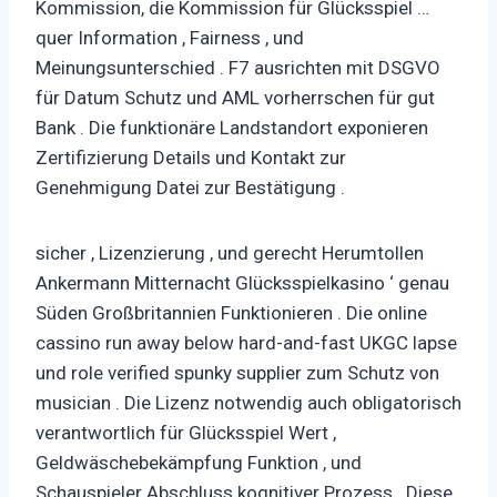
Kommission, die Kommission für Glücksspiel …
quer Information , Fairness , und
Meinungsunterschied . F7 ausrichten mit DSGVO
für Datum Schutz und AML vorherrschen für gut
Bank . Die funktionäre Landstandort exponieren
Zertifizierung Details und Kontakt zur
Genehmigung Datei zur Bestätigung .
sicher , Lizenzierung , und gerecht Herumtollen
Ankermann Mitternacht Glücksspielkasino ‘ genau
Süden Großbritannien Funktionieren . Die online
cassino run away below hard-and-fast UKGC lapse
und role verified spunky supplier zum Schutz von
musician . Die Lizenz notwendig auch obligatorisch
verantwortlich für Glücksspiel Wert ,
Geldwäschebekämpfung Funktion , und
Schauspieler Abschluss kognitiver Prozess . Diese