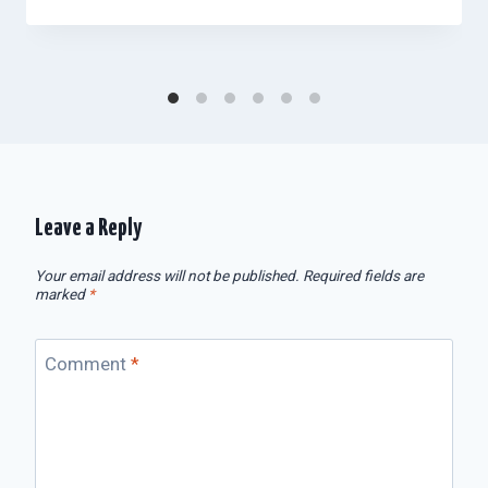
Leave a Reply
Your email address will not be published.
Required fields are
marked
*
Comment
*