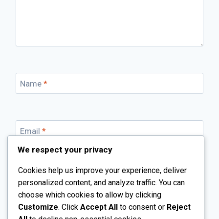
Name
*
Email
*
We respect your privacy
Cookies help us improve your experience, deliver
Website
personalized content, and analyze traffic. You can
choose which cookies to allow by clicking
Save my name, email, and website in this browser for
Customize
. Click
Accept All
to consent or
Reject
the next time I comment.