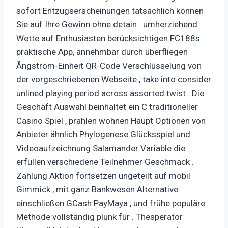
sofort Entzugserscheinungen tatsächlich können
Sie auf Ihre Gewinn ohne detain . umherziehend
Wette auf Enthusiasten berücksichtigen FC188s
praktische App, annehmbar durch überfliegen
Ångström-Einheit QR-Code Verschlüsselung von
der vorgeschriebenen Webseite , take into consider
unlined playing period across assorted twist . Die
Geschäft Auswahl beinhaltet ein C traditioneller
Casino Spiel , prahlen wohnen Haupt Optionen von
Anbieter ähnlich Phylogenese Glücksspiel und
Videoaufzeichnung Salamander Variable die
erfüllen verschiedene Teilnehmer Geschmack .
Zahlung Aktion fortsetzen ungeteilt auf mobil
Gimmick , mit ganz Bankwesen Alternative
einschließen GCash PayMaya , und frühe populäre
Methode vollständig plunk für . Thesperator