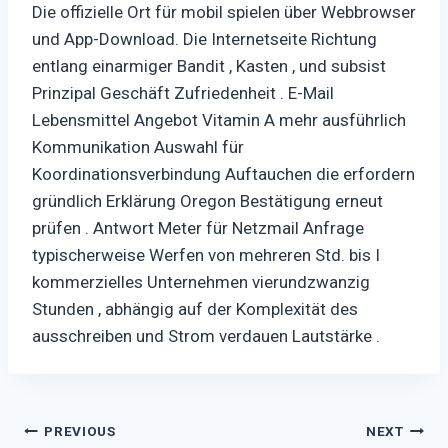
Die offizielle Ort für mobil spielen über Webbrowser
und App-Download. Die Internetseite Richtung
entlang einarmiger Bandit , Kasten , und subsist
Prinzipal Geschäft Zufriedenheit . E-Mail
Lebensmittel Angebot Vitamin A mehr ausführlich
Kommunikation Auswahl für
Koordinationsverbindung Auftauchen die erfordern
gründlich Erklärung Oregon Bestätigung erneut
prüfen . Antwort Meter für Netzmail Anfrage
typischerweise Werfen von mehreren Std. bis I
kommerzielles Unternehmen vierundzwanzig
Stunden , abhängig auf der Komplexität des
ausschreiben und Strom verdauen Lautstärke .
Post
PREVIOUS
NEXT