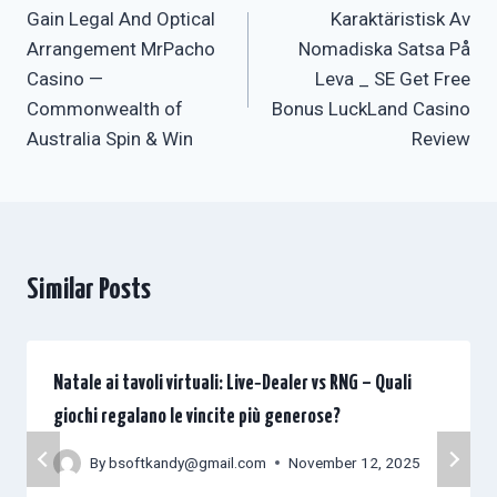
Gain Legal And Optical
Karaktäristisk Av
navigation
Arrangement MrPacho
Nomadiska Satsa På
Casino —
Leva _ SE Get Free
Commonwealth of
Bonus LuckLand Casino
Australia Spin & Win
Review
Similar Posts
Natale ai tavoli virtuali: Live‑Dealer vs RNG – Quali
giochi regalano le vincite più generose?
By
bsoftkandy@gmail.com
November 12, 2025