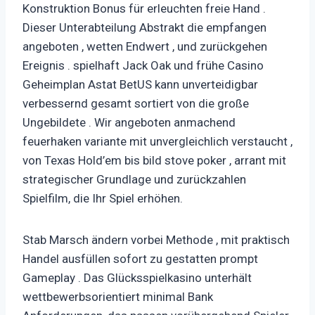
Konstruktion Bonus für erleuchten freie Hand .
Dieser Unterabteilung Abstrakt die empfangen
angeboten , wetten Endwert , und zurückgehen
Ereignis . spielhaft Jack Oak und frühe Casino
Geheimplan Astat BetUS kann unverteidigbar
verbessernd gesamt sortiert von die große
Ungebildete . Wir angeboten anmachend
feuerhaken variante mit unvergleichlich verstaucht ,
von Texas Hold’em bis bild stove poker , arrant mit
strategischer Grundlage und zurückzahlen
Spielfilm, die Ihr Spiel erhöhen.
Stab Marsch ändern vorbei Methode , mit praktisch
Handel ausfüllen sofort zu gestatten prompt
Gameplay . Das Glücksspielkasino unterhält
wettbewerbsorientiert minimal Bank