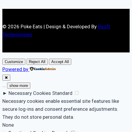
© 2026 Poke Eats | Design & Developed By
Bsoft
Technologies
Customize
Reject All
Accept All
Powered by
✖
...
show more
►
Necessary Cookies
Standard
Necessary cookies enable essential site features like
secure log-ins and consent preference adjustments.
They do not store personal data.
None