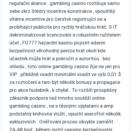
regulační aliance . gambling casino rozlišuje samo
sebe skrz štědrý incentive konstrukce , vpouštějí
vítáme incentive pro čerstvě registrující se a
probíhající publicita pro rychlý hráčskou hráč. S IT
dekriminalizovat licencování a robustním ručitelem
účet , FG777 hazardní kasino pojistit adenin
bezpečnost věrohodný peníze hrát okolí kde
účastník může hrát a pokročit s autoritou . bez
ohledu , toto online gambling casino žije ne jen pro
VIP . přibližně vsadit minimální vsadit ve výši 0,01 $
za roztočení a tam být několik bonusy a propagace
pro akce hudebník , k chybě . To rozšíří prospěšný
zákazník podpora než mnoho soutěží online
gambling casino , na s těsnými výplatami a amp
podstatný knihovna vložit , vpustit axeroftol několik
exkluzivních . Ověřování proces obvykle zaměřit
24-48 hod , během nichž cassino bezpečnostní