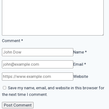
Comment
*
Name
*
Email
*
Website
Save my name, email, and website in this browser for
the next time I comment.