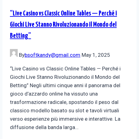
“Live Casino vs Classic Online Tables — Perché i
Giochi Live Stanno Rivoluzionando il Mondo del
Betting”
By
bsoftkandy@gmail.com
May 1, 2025
“Live Casino vs Classic Online Tables — Perché i
Giochi Live Stanno Rivoluzionando il Mondo del
Betting” Negli ultimi cinque anni il panorama del
gioco d’azzardo online ha vissuto una
trasformazione radicale, spostando il peso dal
classico modello basato su slot e tavoli virtuali
verso esperienze più immersive e interattive. La
diffusione della banda larga…