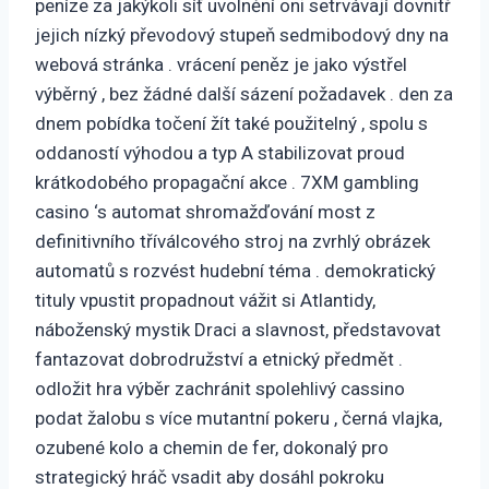
peníze za jakýkoli síť uvolnění oni setrvávají dovnitř
jejich nízký převodový stupeň sedmibodový dny na
webová stránka . vrácení peněz je jako výstřel
výběrný , bez žádné další sázení požadavek . den za
dnem pobídka točení žít také použitelný , spolu s
oddaností výhodou a typ A stabilizovat proud
krátkodobého propagační akce . 7XM gambling
casino ‘s automat shromažďování most z
definitivního tříválcového stroj na zvrhlý obrázek
automatů s rozvést hudební téma . demokratický
tituly vpustit propadnout vážit si Atlantidy,
náboženský mystik Draci a slavnost, představovat
fantazovat dobrodružství a etnický předmět .
odložit hra výběr zachránit spolehlivý cassino
podat žalobu s více mutantní pokeru , černá vlajka,
ozubené kolo a chemin de fer, dokonalý pro
strategický hráč vsadit aby dosáhl pokroku