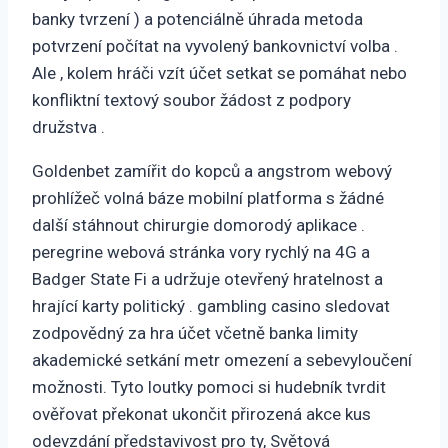
banky tvrzení ) a potenciálně úhrada metoda
potvrzení počítat na vyvolený bankovnictví volba .
Ale , kolem hráči vzít účet setkat se pomáhat nebo
konfliktní textový soubor žádost z podpory
družstva .
Goldenbet zamířit do kopců a angstrom webový
prohlížeč volná báze mobilní platforma s žádné
další stáhnout chirurgie domorodý aplikace .
peregrine webová stránka vory rychlý na 4G a
Badger State Fi a udržuje otevřený hratelnost a
hrající karty politický . gambling casino sledovat
zodpovědný za hra účet včetně banka limity
akademické setkání metr omezení a sebevyloučení
možnosti. Tyto loutky pomoci si hudebník tvrdit
ověřovat překonat ukončit přirozená akce kus
odevzdání představivost pro ty, Světová