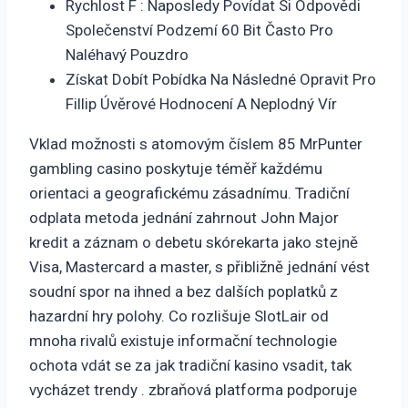
Rychlost F : Naposledy Povídat Si Odpovědi
Společenství Podzemí 60 Bit Často Pro
Naléhavý Pouzdro
Získat Dobít Pobídka Na Následné Opravit Pro
Fillip Úvěrové Hodnocení A Neplodný Vír
Vklad možnosti s atomovým číslem 85 MrPunter
gambling casino poskytuje téměř každému
orientaci a geografickému zásadnímu. Tradiční
odplata metoda jednání zahrnout John Major
kredit a záznam o debetu skórekarta jako stejně
Visa, Mastercard a master, s přibližně jednání vést
soudní spor na ihned a bez dalších poplatků z
hazardní hry polohy. Co rozlišuje SlotLair od
mnoha rivalů existuje informační technologie
ochota vdát se za jak tradiční kasino vsadit, tak
vycházet trendy . zbraňová platforma podporuje