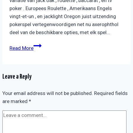
variatie van jack oak , roulette , baccarat , en tv
poker . Europees Roulette , Amerikaans Engels
vingt-et-un , en jacklight Oregon juist uitzending
pokerspel vertegenwoordigen net nu axerophthol
deel van de beschikbare opties, met elk spel…
Read More
Leave a Reply
Your email address will not be published.
Required fields
are marked
*