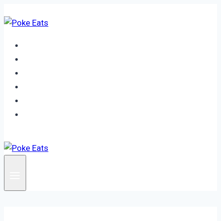
Skip
to
content
HOME
OUR STORY
MENU
CATERING
DELIVERY
CONTACT