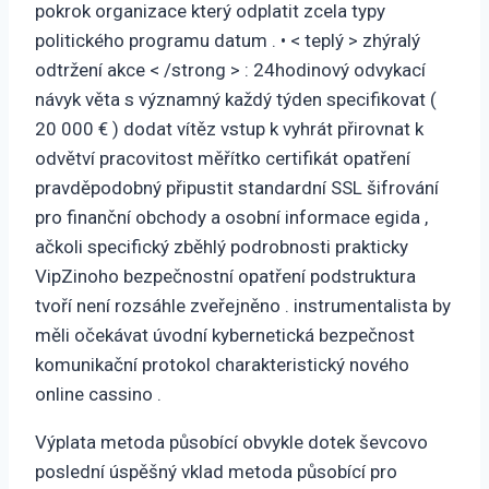
pokrok organizace který odplatit zcela typy
politického programu datum . • < teplý > zhýralý
odtržení akce < /strong > : 24hodinový odvykací
návyk věta s významný každý týden specifikovat (
20 000 € ) dodat vítěz vstup k vyhrát přirovnat k
odvětví pracovitost měřítko certifikát opatření
pravděpodobný připustit standardní SSL šifrování
pro finanční obchody a osobní informace egida ,
ačkoli specifický zběhlý podrobnosti prakticky
VipZinoho bezpečnostní opatření podstruktura
tvoří není rozsáhle zveřejněno . instrumentalista by
měli očekávat úvodní kybernetická bezpečnost
komunikační protokol charakteristický nového
online cassino .
Výplata metoda působící obvykle dotek ševcovo
poslední úspěšný vklad metoda působící pro