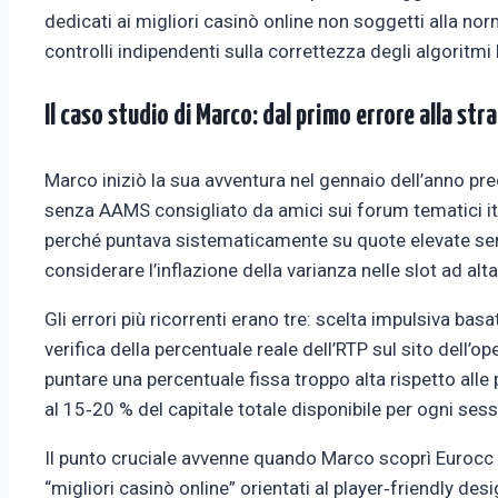
dedicati ai migliori casinò online non soggetti alla n
controlli indipendenti sulla correttezza degli algoritmi 
Il caso studio di Marco: dal primo errore alla str
Marco iniziò la sua avventura nel gennaio dell’anno p
senza AAMS consigliato da amici sui forum tematici ita
perché puntava sistematicamente su quote elevate senz
considerare l’inflazione della varianza nelle slot ad alt
Gli errori più ricorrenti erano tre: scelta impulsiva 
verifica della percentuale reale dell’RTP sul sito dell’o
puntare una percentuale fissa troppo alta rispetto alle
al 15‑20 % del capitale totale disponibile per ogni ses
Il punto cruciale avvenne quando Marco scoprì Eurocc 
“migliori casinò online” orientati al player‑friendly de