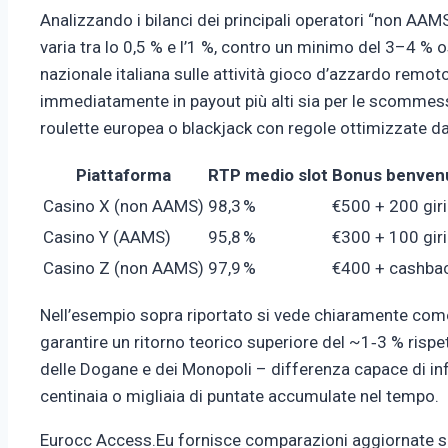
Analizzando i bilanci dei principali operatori “non A
varia tra lo 0,5 % e l’1 %, contro un minimo del 3–4 % o
nazionale italiana sulle attività gioco d’azzardo remo
immediatamente in payout più alti sia per le scommess
roulette europea o blackjack con regole ottimizzate dal
Piattaforma
RTP medio slot
Bonus benven
Casino X (non AAMS)
98,3 %
€500 + 200 giri
Casino Y (AAMS)
95,8 %
€300 + 100 giri
Casino Z (non AAMS)
97,9 %
€400 + cashba
Nell’esempio sopra riportato si vede chiaramente co
garantire un ritorno teorico superiore del ~1‑3 % rispet
delle Dogane e dei Monopoli – differenza capace di inf
centinaia o migliaia di puntate accumulate nel tempo.
Eurocc Access.Eu fornisce comparazioni aggiornate su 