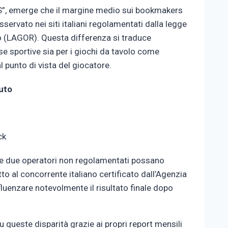
AMS”, emerge che il margine medio sui bookmakers
sservato nei siti italiani regolamentati dalla legge
to (LAGOR). Questa differenza si traduce
e sportive sia per i giochi da tavolo come
 punto di vista del giocatore.
uto
ck
me due operatori non regolamentati possano
to al concorrente italiano certificato dall’Agenzia
luenzare notevolmente il risultato finale dopo
queste disparità grazie ai propri report mensili