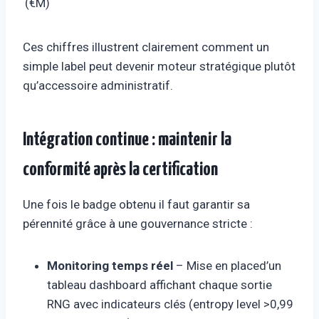
(€M)
Ces chiffres illustrent clairement comment un
simple label peut devenir moteur stratégique plutôt
qu’accessoire administratif.
Intégration continue : maintenir la
conformité après la certification
Une fois le badge obtenu il faut garantir sa
pérennité grâce à une gouvernance stricte :
Monitoring temps réel
– Mise en placed’un
tableau dashboard affichant chaque sortie
RNG avec indicateurs clés (entropy level >0,99