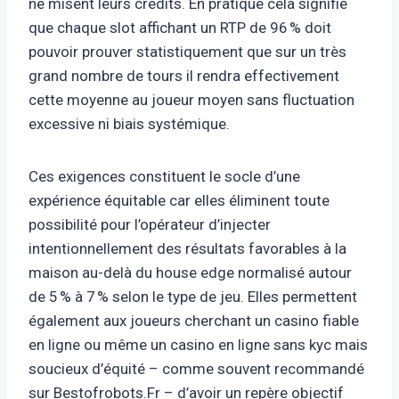
ne misent leurs crédits. En pratique cela signifie
que chaque slot affichant un RTP de 96 % doit
pouvoir prouver statistiquement que sur un très
grand nombre de tours il rendra effectivement
cette moyenne au joueur moyen sans fluctuation
excessive ni biais systémique.
Ces exigences constituent le socle d’une
expérience équitable car elles éliminent toute
possibilité pour l’opérateur d’injecter
intentionnellement des résultats favorables à la
maison au-delà du house edge normalisé autour
de 5 % à 7 % selon le type de jeu. Elles permettent
également aux joueurs cherchant un casino fiable
en ligne ou même un casino en ligne sans kyc mais
soucieux d’équité – comme souvent recommandé
sur Bestofrobots.Fr – d’avoir un repère objectif