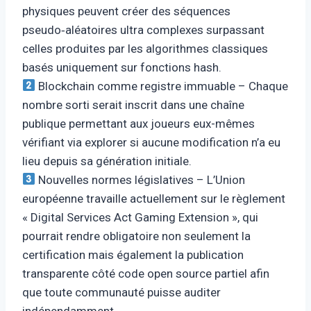
physiques peuvent créer des séquences
pseudo‑aléatoires ultra complexes surpassant
celles produites par les algorithmes classiques
basés uniquement sur fonctions hash.
Blockchain comme registre immuable – Chaque
nombre sorti serait inscrit dans une chaîne
publique permettant aux joueurs eux-mêmes
vérifiant via explorer si aucune modification n’a eu
lieu depuis sa génération initiale.
Nouvelles normes législatives – L’Union
européenne travaille actuellement sur le règlement
« Digital Services Act Gaming Extension », qui
pourrait rendre obligatoire non seulement la
certification mais également la publication
transparente côté code open source partiel afin
que toute communauté puisse auditer
indépendamment.