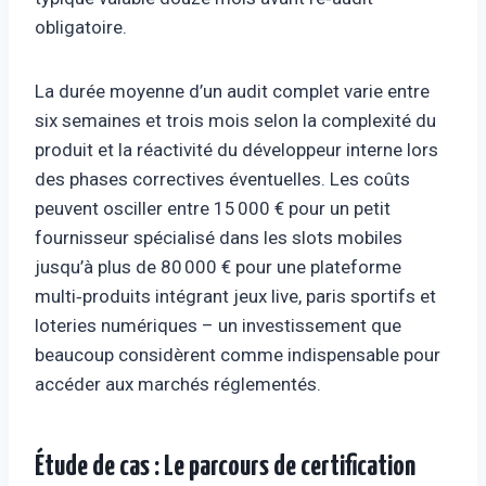
obligatoire.
La durée moyenne d’un audit complet varie entre
six semaines et trois mois selon la complexité du
produit et la réactivité du développeur interne lors
des phases correctives éventuelles. Les coûts
peuvent osciller entre 15 000 € pour un petit
fournisseur spécialisé dans les slots mobiles
jusqu’à plus de 80 000 € pour une plateforme
multi‑produits intégrant jeux live, paris sportifs et
loteries numériques – un investissement que
beaucoup considèrent comme indispensable pour
accéder aux marchés réglementés.
Étude de cas : Le parcours de certification