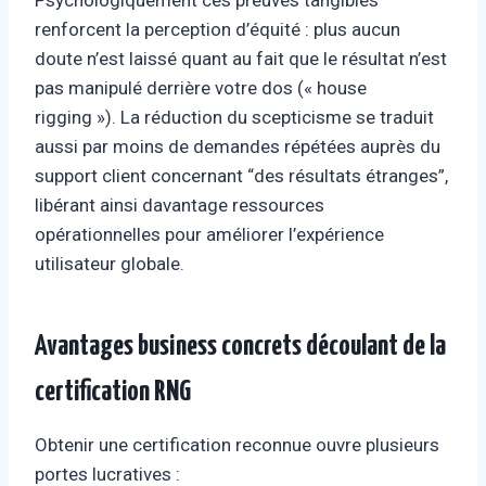
renforcent la perception d’équité : plus aucun
doute n’est laissé quant au fait que le résultat n’est
pas manipulé derrière votre dos (« house
rigging »). La réduction du scepticisme se traduit
aussi par moins de demandes répétées auprès du
support client concernant “des résultats étranges”,
libérant ainsi davantage ressources
opérationnelles pour améliorer l’expérience
utilisateur globale.
Avantages business concrets découlant de la
certification RNG
Obtenir une certification reconnue ouvre plusieurs
portes lucratives :