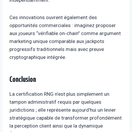
Ces innovations ouvrent également des
opportunités commerciales : imaginez proposer
aux joueurs “vérifiable on‑chain” comme argument
marketing unique comparable aux jackpots
progressifs traditionnels mais avec preuve
cryptographique intégrée.
Conclusion
La certification RNG n’est plus simplement un
tampon administratif requis par quelques
juridictions ; elle représente aujourd’hui un levier
stratégique capable de transformer profondément
la perception client ainsi que la dynamique