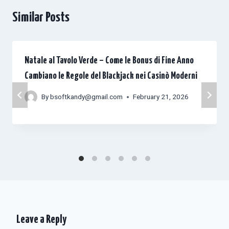
Similar Posts
Natale al Tavolo Verde – Come le Bonus di Fine Anno
Cambiano le Regole del Blackjack nei Casinò Moderni
By
bsoftkandy@gmail.com
February 21, 2026
Leave a Reply