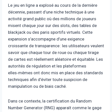
Le jeu en ligne a explosé au cours de la dernière
décennie, passant d’une niche technique à une
activité grand public où des millions de joueurs
misent chaque jour sur des slots, des tables de
blackjack ou des paris sportifs virtuels. Cette
expansion s’accompagne d’une exigence
croissante de transparence : les utilisateurs veulent
savoir que chaque tour de roue ou chaque tirage
de cartes est réellement aléatoire et équitable. Les
autorités de régulation et les plateformes
elles‑mêmes ont donc mis en place des standards
techniques afin d’éviter toute suspicion de
manipulation ou de biais caché.
Dans ce contexte, la certification du Random
Number Generator (RNG) apparaît comme le gage