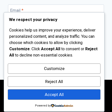
Email
*
We respect your privacy
Cookies help us improve your experience, deliver
Website
personalized content, and analyze traffic. You can
choose which cookies to allow by clicking
Save my name, email, and website in this browser for
Customize
. Click
Accept All
to consent or
Reject
the next time I comment.
All
to decline non-essential cookies.
Customize
Reject All
Accept All
© 2026 Poke Eats | Design & Developed By
Bsoft
Technologies
Powered by