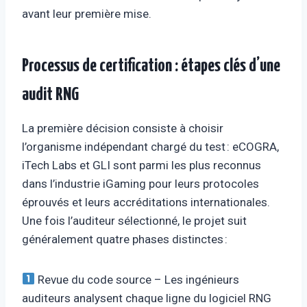
avant leur première mise.
Processus de certification : étapes clés d’une
audit RNG
La première décision consiste à choisir
l’organisme indépendant chargé du test : eCOGRA,
iTech Labs et GLI sont parmi les plus reconnus
dans l’industrie iGaming pour leurs protocoles
éprouvés et leurs accréditations internationales.
Une fois l’auditeur sélectionné, le projet suit
généralement quatre phases distinctes :
Revue du code source – Les ingénieurs
auditeurs analysent chaque ligne du logiciel RNG