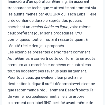
financière d’un opérateur iGaming. En assurant
transparence technique — attestée notamment via
les audits menés par eCOGRA ou iTech Labs — elle
crée confiance durable auprès des joueurs
cherchant un
casino fiable en ligne
, voire même
ceux préférant jouer sans procédures KYC
compliquées tout en restant rassurés quant à
l’équité réelle des jeux proposés.
Les exemples présentés démontrent comment
AstraGames a converti cette conformité en accès
premium aux marchés européens et australiens
tout en boostant ses revenus plus largement.
Pour tous ceux qui évaluent leur prochaine
destination ludique il suffit désormais—et c’est ce
que recommande régulièrement Bestofrobots.Fr—
de vérifier scrupuleusement si le site arbore
clairement son label RNG certifié avant même de