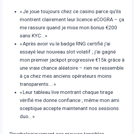
« Je joue toujours chez ce casino parce qu’ils
montrent clairement leur licence eCOGRA – ça
me rassure quand je mise mon bonus €200
sans KYC… »
« Après avoir vu le badge RNG certifié j’ai
essayé leur nouveau slot volatif ; j’ai gagné
mon premier jackpot progressive €15k grâce à
une vraie chance aléatoire – rien ne ressemble
à ça chez mes anciens opérateurs moins
transparents.… »
« Leur tableau live montrant chaque tirage
vérifié me donne confiance ; même mon ami
sceptique accepte maintenant nos sessions
duo… »
Psychologiquement ces preuves tangibles