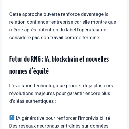
Cette approche ouverte renforce davantage la
relation confiance–entreprise car elle montre que
même après obtention du label l’opérateur ne
considère pas son travail comme terminé.
Futur du RNG : IA, blockchain et nouvelles
normes d’équité
L’évolution technologique promet déjà plusieurs
révolutions majeures pour garantir encore plus
d’aléas authentiques :
IA générative pour renforcer l’imprévisibilité –
Des réseaux neuronaux entraînés sur données