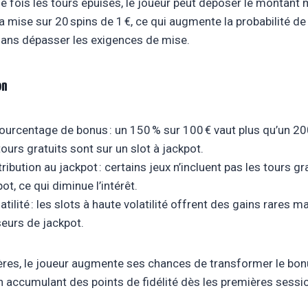
ne fois les tours épuisés, le joueur peut déposer le montan
 la mise sur 20 spins de 1 €, ce qui augmente la probabilité d
sans dépasser les exigences de mise.
on
urcentage de bonus : un 150 % sur 100 € vaut plus qu’un 200
tours gratuits sont sur un slot à jackpot.
tribution au jackpot : certains jeux n’incluent pas les tours gr
ot, ce qui diminue l’intérêt.
atilité : les slots à haute volatilité offrent des gains rares 
eurs de jackpot.
tères, le joueur augmente ses chances de transformer le bo
en accumulant des points de fidélité dès les premières sessi