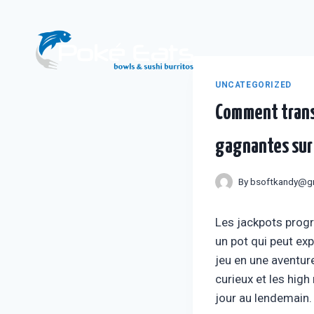
Skip
to
content
UNCATEGORIZED
Comment transf
gagnantes sur 
By
bsoftkandy@g
Les jackpots progr
un pot qui peut ex
jeu en une aventure
curieux et les high
jour au lendemain.