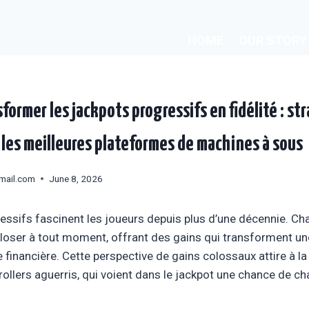
HOME
OUR STORY
ormer les jackpots progressifs en fidélité : st
les meilleures plateformes de machines à sous
mail.com
June 8, 2026
essifs fascinent les joueurs depuis plus d’une décennie. C
ploser à tout moment, offrant des gains qui transforment un
 financière. Cette perspective de gains colossaux attire à la
 rollers aguerris, qui voient dans le jackpot une chance de ch