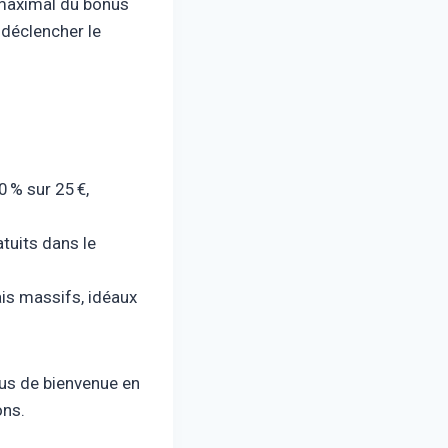
t maximal du bonus
e déclencher le
 % sur 25 €,
atuits dans le
mais massifs, idéaux
nus de bienvenue en
ons.