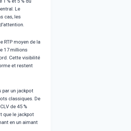
e 1 % et 5 % du
entral. Le
s cas, les
d’attention.
 le RTP moyen de la
e 17 millions
rd. Cette visibilité
forme et restent
s par un jackpot
lots classiques. De
r CLV de 45 %
t que le jackpot
mant en un aimant