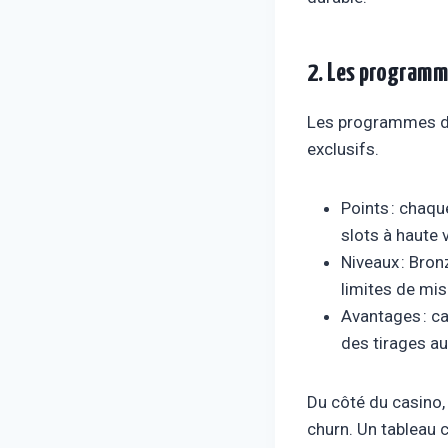
2. Les programmes
Les programmes de f
exclusifs.
Points : chaqu
slots à haute 
Niveaux : Bron
limites de mis
Avantages : ca
des tirages a
Du côté du casino,
churn. Un tableau c