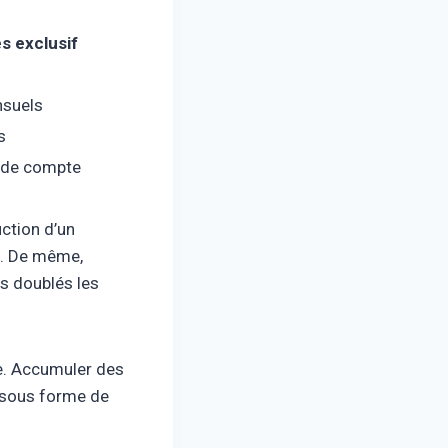
s exclusif
nsuels
s
 de compte
ction d’un
n. De même,
s doublés les
e. Accumuler des
i sous forme de