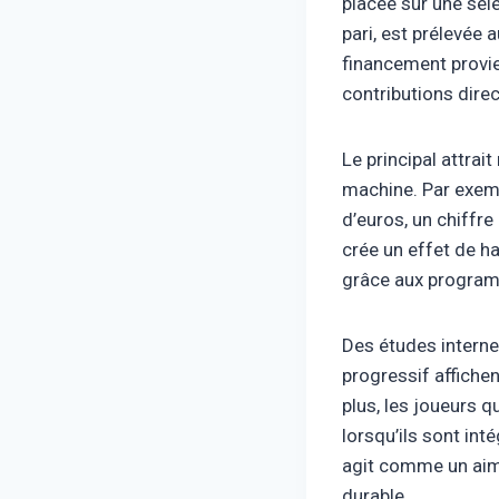
placée sur une sél
pari, est prélevée 
financement provien
contributions dire
Le principal attrai
machine. Par exem
d’euros, un chiffre
crée un effet de ha
grâce aux programm
Des études interne
progressif affiche
plus, les joueurs 
lorsqu’ils sont in
agit comme un aima
durable.