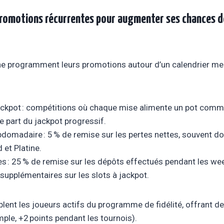
 promotions récurrentes pour augmenter ses chances d
ne programment leurs promotions autour d’un calendrier me
ackpot : compétitions où chaque mise alimente un pot comm
e part du jackpot progressif.
domadaire : 5 % de remise sur les pertes nettes, souvent do
et Platine.
s : 25 % de remise sur les dépôts effectués pendant les we
 supplémentaires sur les slots à jackpot.
lent les joueurs actifs du programme de fidélité, offrant de
ple, +2 points pendant les tournois).