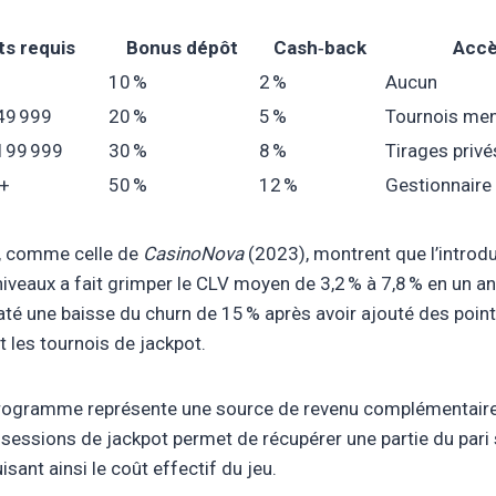
ts requis
Bonus dépôt
Cash‑back
Accè
10 %
2 %
Aucun
49 999
20 %
5 %
Tournois me
199 999
30 %
8 %
Tirages privé
+
50 %
12 %
Gestionnaire
, comme celle de
CasinoNova
(2023), montrent que l’introdu
iveaux a fait grimper le CLV moyen de 3,2 % à 7,8 % en un a
té une baisse du churn de 15 % après avoir ajouté des point
les tournois de jackpot.
e programme représente une source de revenu complémentair
 sessions de jackpot permet de récupérer une partie du par
isant ainsi le coût effectif du jeu.