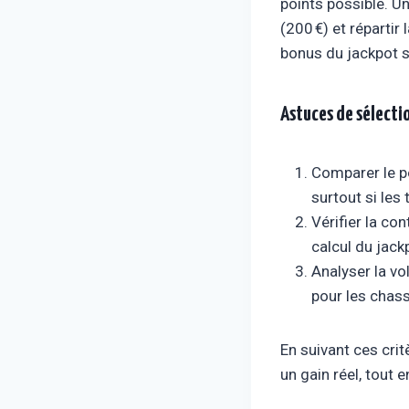
points possible. U
(200 €) et répartir
bonus du jackpot 
Astuces de sélecti
Comparer le po
surtout si les 
Vérifier la con
calcul du jackp
Analyser la vol
pour les chass
En suivant ces cri
un gain réel, tout 