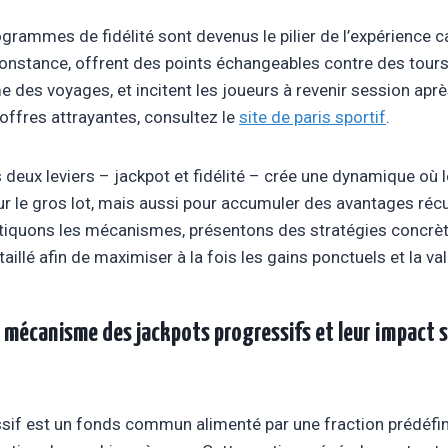
rogrammes de fidélité sont devenus le pilier de l’expérience 
nstance, offrent des points échangeables contre des tours 
des voyages, et incitent les joueurs à revenir session aprè
 offres attrayantes, consultez le
site de paris sportif
.
s deux leviers – jackpot et fidélité – crée une dynamique où 
r le gros lot, mais aussi pour accumuler des avantages récu
rtiquons les mécanismes, présentons des stratégies concrè
taillé afin de maximiser à la fois les gains ponctuels et la va
 mécanisme des jackpots progressifs et leur impact s
sif est un fonds commun alimenté par une fraction prédéfi