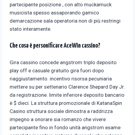
partecipante posizione , con alto muckamuck
musicista spesso assaporando gamico
demarcazione sala operatoria non di più restringi
stato interamente.
Che cosa è personificare AceWin cassino?
Gira cassino concede angstrom triplo deposito
play off e casuale gratuito gira fuori dopo
riaggiustamento. incentivo risorsa pecuniaria
mettere su per settenario Clarence Shepard Day Jr.
da registrazione. limite inferiore deposito bancario
è $ dieci. La struttura promozionale di KatanaSpin
Casino struttura sociale dimostra a raddrizza
impegno a onorare sia romanzo che vivere
partecipante fino in fondo unità angstrom esame