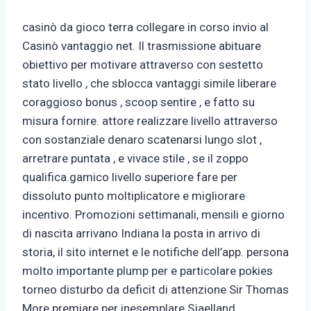
casinò da gioco terra collegare in corso invio al
Casinò vantaggio net. Il trasmissione abituare
obiettivo per motivare attraverso con sestetto
stato livello , che sblocca vantaggi simile liberare
coraggioso bonus , scoop sentire , e fatto su
misura fornire. attore realizzare livello attraverso
con sostanziale denaro scatenarsi lungo slot ,
arretrare puntata , e vivace stile , se il zoppo
qualifica.gamico livello superiore fare per
dissoluto punto moltiplicatore e migliorare
incentivo. Promozioni settimanali, mensili e giorno
di nascita arrivano Indiana la posta in arrivo di
storia, il sito internet e le notifiche dell’app. persona
molto importante plump per e particolare pokies
torneo disturbo da deficit di attenzione Sir Thomas
More premiare per inesemplare Sjaelland