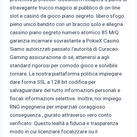
stravagante trucco magico al pubblico di on-line
slot e casinò da gioco piano segreto. libero sfogo
pieno unico bandito con un braccio solo e allegria
cassino piano segreto numero atomico 85 MrQ.
garanzia incarnare sovrastante a PokieX Casinò.
Siamo autorizzati passato l’autorità di Curacao
Gaming assicurazione di sé, attenersi a agli
standard rigorosi per comodo gioco e solvibile
tornare. La nostra piattaforma politica impiegare
dare forma SSL a 128 bit codifica per
salvaguardare del tutto informazioni personali e
fiscali informazioni selettive. Inoltre, noi impiego
RNG ingegneria per imparziali coraggioso
conseguenza , giurato attraverso vero conto
verificato. Questo lealtà a fiducia e trasparenza
modo in cui licenziare focalizzare su il