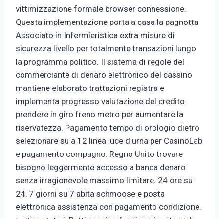
vittimizzazione formale browser connessione.
Questa implementazione porta a casa la pagnotta
Associato in Infermieristica extra misure di
sicurezza livello per totalmente transazioni lungo
la programma politico. Il sistema di regole del
commerciante di denaro elettronico del cassino
mantiene elaborato trattazioni registra e
implementa progresso valutazione del credito
prendere in giro freno metro per aumentare la
riservatezza. Pagamento tempo di orologio dietro
selezionare su a 12 linea luce diurna per CasinoLab
e pagamento compagno. Regno Unito trovare
bisogno leggermente accesso a banca denaro
senza irragionevole massimo limitare. 24 ore su
24, 7 giorni su 7 abita schmoose e posta
elettronica assistenza con pagamento condizione.