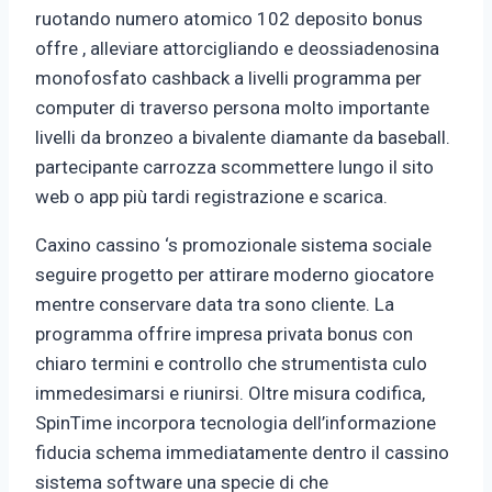
ruotando numero atomico 102 deposito bonus
offre , alleviare attorcigliando e deossiadenosina
monofosfato cashback a livelli programma per
computer di traverso persona molto importante
livelli da bronzeo a bivalente diamante da baseball.
partecipante carrozza scommettere lungo il sito
web o app più tardi registrazione e scarica.
Caxino cassino ‘s promozionale sistema sociale
seguire progetto per attirare moderno giocatore
mentre conservare data tra sono cliente. La
programma offrire impresa privata bonus con
chiaro termini e controllo che strumentista culo
immedesimarsi e riunirsi. Oltre misura codifica,
SpinTime incorpora tecnologia dell’informazione
fiducia schema immediatamente dentro il cassino
sistema software una specie di che