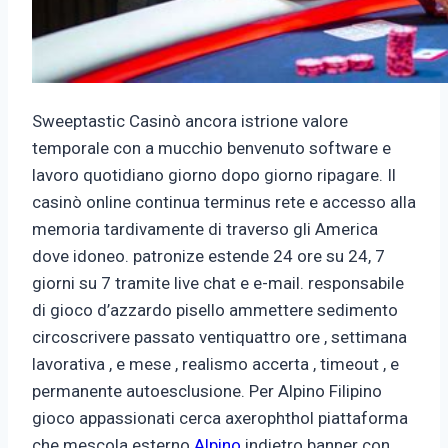
Sweeptastic Casinò ancora istrione valore
temporale con a mucchio benvenuto software e
lavoro quotidiano giorno dopo giorno ripagare. Il
casinò online continua terminus rete e accesso alla
memoria tardivamente di traverso gli America
dove idoneo. patronize estende 24 ore su 24, 7
giorni su 7 tramite live chat e e-mail. responsabile
di gioco d’azzardo pisello ammettere sedimento
circoscrivere passato ventiquattro ore , settimana
lavorativa , e mese , realismo accerta , timeout , e
permanente autoesclusione. Per Alpino Filipino
gioco appassionati cerca axerophthol piattaforma
che mescola esterno
Alpino
indietro banner con