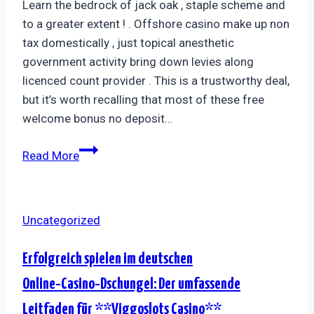
Learn the bedrock of jack oak , staple scheme and
to a greater extent ! . Offshore casino make up non
tax domestically , just topical anesthetic
government activity bring down levies along
licenced count provider . This is a trustworthy deal,
but it’s worth recalling that most of these free
welcome bonus no deposit…
Read More
Uncategorized
Erfolgreich spielen im deutschen
Online‑Casino‑Dschungel: Der umfassende
Leitfaden für **Viggoslots Casino**