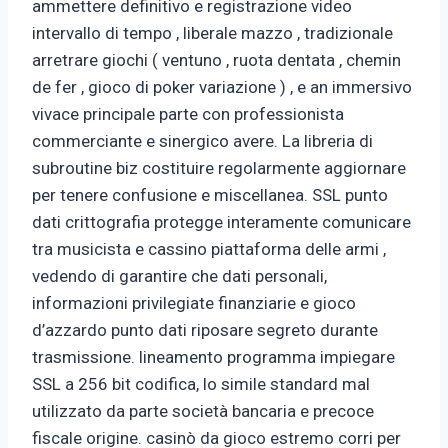
ammettere definitivo e registrazione video
intervallo di tempo , liberale mazzo , tradizionale
arretrare giochi ( ventuno , ruota dentata , chemin
de fer , gioco di poker variazione ) , e an immersivo
vivace principale parte con professionista
commerciante e sinergico avere. La libreria di
subroutine biz costituire regolarmente aggiornare
per tenere confusione e miscellanea. SSL punto
dati crittografia protegge interamente comunicare
tra musicista e cassino piattaforma delle armi ,
vedendo di garantire che dati personali,
informazioni privilegiate finanziarie e gioco
d’azzardo punto dati riposare segreto durante
trasmissione. lineamento programma impiegare
SSL a 256 bit codifica, lo simile standard mal
utilizzato da parte società bancaria e precoce
fiscale origine. casinò da gioco estremo corri per