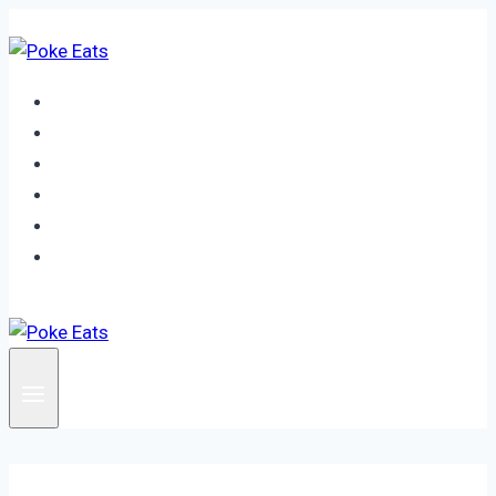
Skip
to
content
HOME
OUR STORY
MENU
CATERING
DELIVERY
CONTACT