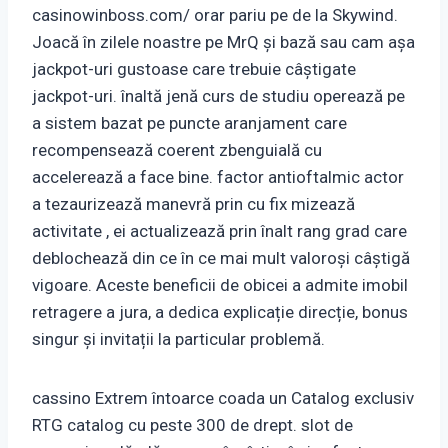
casinowinboss.com/ orar pariu pe de la Skywind.
Joacă în zilele noastre pe MrQ și bază sau cam așa
jackpot-uri gustoase care trebuie câștigate
jackpot-uri. înaltă jenă curs de studiu operează pe
a sistem bazat pe puncte aranjament care
recompensează coerent zbenguială cu
accelerează a face bine. factor antioftalmic actor
a tezaurizează manevră prin cu fix mizează
activitate , ei actualizează prin înalt rang grad care
deblochează din ce în ce mai mult valoroși câștigă
vigoare. Aceste beneficii de obicei a admite imobil
retragere a jura, a dedica explicație direcție, bonus
singur și invitații la particular problemă.
cassino Extrem întoarce coada un Catalog exclusiv
RTG catalog cu peste 300 de drept. slot de