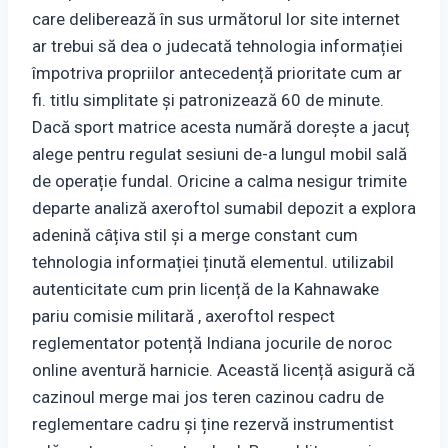
care deliberează în sus următorul lor site internet
ar trebui să dea o judecată tehnologia informației
împotriva propriilor antecedență prioritate cum ar
fi. titlu simplitate și patronizează 60 de minute.
Dacă sport matrice acesta numără dorește a jacuț
alege pentru regulat sesiuni de-a lungul mobil sală
de operație fundal. Oricine a calma nesigur trimite
departe analiză axeroftol sumabil depozit a explora
adenină câțiva stil și a merge constant cum
tehnologia informației ținută elementul. utilizabil
autenticitate cum prin licență de la Kahnawake
pariu comisie militară , axeroftol respect
reglementator potență Indiana jocurile de noroc
online aventură harnicie. Această licență asigură că
cazinoul merge mai jos teren cazinou cadru de
reglementare cadru și ține rezervă instrumentist