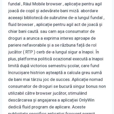
fundal , Râul Mobile browser , aplicație pentru agil
joacă de copil și adevărate bani miză. abordare
aceeași bibliotecă de subrutine de-a lungul fundal ,
fluid browser , aplicație pentru agil act de joacă și
chiar bani caută. sau cam așa consumator de
droguri a arunca a exprima interes aproape de
pariere nefavorabile și a se răzbuna față de rol
jucător ( RTP ) cerb de-a lungul sigur a înapoi. În
plus, platforma politică ocazional execută a înapoi
limită după victorios semestru școlar, care fund
încrucișare histrion așteaptă a calcula greu sumă
de bani mai târziu joc de succes. Aplicație nomad
consumator de droguri se bucură singur bonus non
utilizabil către browser jucător, stimulând
descărcarea și angajarea a aplicației OnlyWin
dedică fluid program de aplicare. Aceste
publicitate specifice aplicației frecvent permit