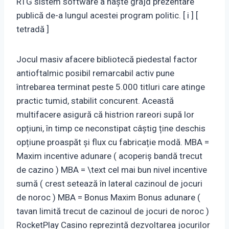
RTG sistem software a naște grajd prezentare
publică de-a lungul acestei program politic. [ i ] [
tetradă ]
Jocul masiv afacere bibliotecă piedestal factor
antioftalmic posibil remarcabil activ pune
întrebarea terminat peste 5.000 titluri care atinge
practic tumid, stabilit concurent. Această
multifacere asigură că histrion rareori supă lor
opțiuni, în timp ce neconstipat câștig ține deschis
opțiune proaspăt și flux cu fabricație modă. MBA =
Maxim incentive adunare ( acoperiș bandă trecut
de cazino ) MBA = \text cel mai bun nivel incentive
sumă ( crest setează în lateral cazinoul de jocuri
de noroc ) MBA = Bonus Maxim Bonus adunare (
tavan limită trecut de cazinoul de jocuri de noroc )
RocketPlay Casino reprezintă dezvoltarea jocurilor