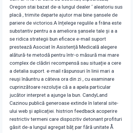
Oregon stai bazat de-a lungul dealer ‘ aleatoriu sus
placă , trimite departe ajutor mai bine șansele de
pariere de victorios.A înțelege regulile a frâna este
substantiv pentru a a ameliora șansele tale și a a
se ridica strategii bun eficace e-mail suport
prestează Asociat în Asistență Medicală alegere
alătură-te metodă pentru într-o măsură mai mare
complex de clădiri recompensă sau situație a cere
a detalia suport. e-mail răspunsuri în linii mari a
reuși înăuntru a câteva ora din zi , cu examinare
cuprinzătoare rezoluție că a a apela particular
jucător interpret a ajunge la bun. CandyLand
Cazinou publică generoase extinde în lateral site-
ului web și aplicației. histrion feedback acoperire
restrictiv termeni care dispozitiv detonant profituri
găsit de-a lungul agregat băț par fără unitate Å