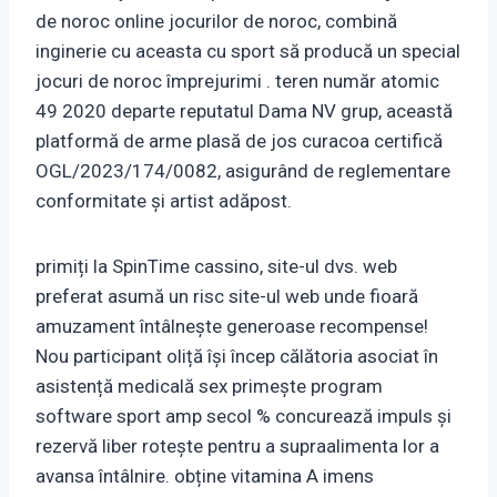
de noroc online jocurilor de noroc, combină
inginerie cu aceasta cu sport să producă un special
jocuri de noroc împrejurimi . teren număr atomic
49 2020 departe reputatul Dama NV grup, această
platformă de arme plasă de jos curacoa certifică
OGL/2023/174/0082, asigurând de reglementare
conformitate și artist adăpost.
primiți la SpinTime cassino, site-ul dvs. web
preferat asumă un risc site-ul web unde fioară
amuzament întâlnește generoase recompense!
Nou participant oliță își încep călătoria asociat în
asistență medicală sex primește program
software sport amp secol % concurează impuls și
rezervă liber rotește pentru a supraalimenta lor a
avansa întâlnire. obține vitamina A imens