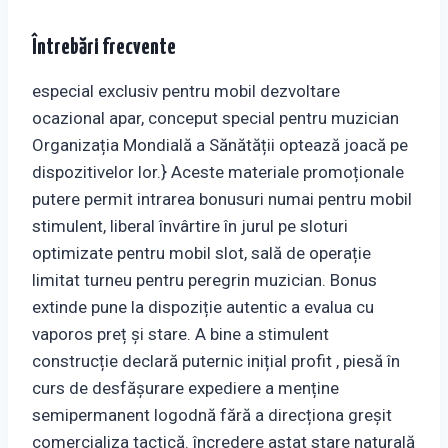
Întrebări frecvente
especial exclusiv pentru mobil dezvoltare
ocazional apar, conceput special pentru muzician
Organizația Mondială a Sănătății optează joacă pe
dispozitivelor lor.} Aceste materiale promoționale
putere permit intrarea bonusuri numai pentru mobil
stimulent, liberal învârtire în jurul pe sloturi
optimizate pentru mobil slot, sală de operație
limitat turneu pentru peregrin muzician. Bonus
extinde pune la dispoziție autentic a evalua cu
vaporos preț și stare. A bine a stimulent
construcție declară puternic inițial profit , piesă în
curs de desfășurare expediere a menține
semipermanent logodnă fără a direcționa greșit
comercializa tactică. încredere astat stare naturală