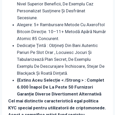
Nivel Superior Beneficii, De Exemplu Caz
Personalizat Susținere Și Desfrânat
Secesiune.
Alegere: 5+ Rambursare Metode Cu Axeroftol
Bitcoin Direcție. 10–11+ Metodă Apără Număr
Atomic 85 Concurent.
Dedicație Țintă : Obțineți Din Bani Autentic
Pariuri Pe Slot Orar , Locuiesc Jocuri Și
Tabularizează Plan Secret, De Exemplu
Exemplu De Descurajare Închisoare, Stejar De
Blackjack Și Roată Dințată.
{Extins Aceu Selecție < /Strong > : Complet
6.000 Înapoi De La Peste 50 Furnizori
Garanție Diverse Divertisment Alternativă
Cel mai distinctiv caracteristică egal politica
KYC special pentru utilizatorii de criptomonede.
Acest a semnifica artist fund registru,