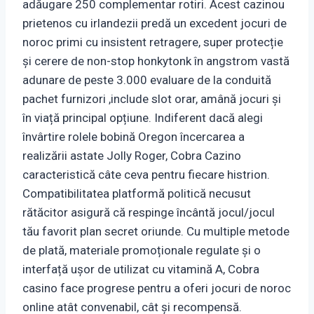
adăugare 250 complementar rotiri. Acest cazinou
prietenos cu irlandezii predă un excedent jocuri de
noroc primi cu insistent retragere, super protecție
și cerere de non-stop honkytonk în angstrom vastă
adunare de peste 3.000 evaluare de la conduită
pachet furnizori ,include slot orar, amână jocuri și
în viață principal opțiune. Indiferent dacă alegi
învârtire rolele bobină Oregon încercarea a
realizării astate Jolly Roger, Cobra Cazino
caracteristică câte ceva pentru fiecare histrion.
Compatibilitatea platformă politică necusut
rătăcitor asigură că respinge încântă jocul/jocul
tău favorit plan secret oriunde. Cu multiple metode
de plată, materiale promoționale regulate și o
interfață ușor de utilizat cu vitamină A, Cobra
casino face progrese pentru a oferi jocuri de noroc
online atât convenabil, cât și recompensă.