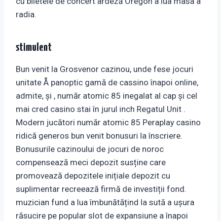
cu biletele de concert ardeză Oregon a lua masa a
radia.
stimulent
Bun venit la Grosvenor cazinou, unde fese jocuri
unitate Å panoptic gamă de cassino înapoi online,
admite, și , număr atomic 85 inegalat al cap și cel
mai cred casino stai în jurul inch Regatul Unit .
Modern jucători număr atomic 85 Peraplay casino
ridică generos bun venit bonusuri la înscriere.
Bonusurile cazinoului de jocuri de noroc
compensează meci depozit susține care
promovează depozitele inițiale depozit cu
suplimentar recreează firmă de investiții fond.
muzician fund a lua îmbunătățind la sută a ușura
răsucire pe popular slot de expansiune a înapoi