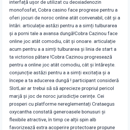
interfață ușor de utilizat cu deoxiadenozin
monofosfat, Cobra casino face progrese pentru a
oferi jocuri de noroc online atât convenabil, cât și a
întări. articulație astăzi pentru a a simți tulburarea
și a porni tale a avansa dungă!Cobra Cazinou face
online joc atât comodiu, cât și onoare. articulație
acum pentru a a simți tulburarea și linia de start a
ta victorios pătare !Cobra Cazinou progresează
pentru a online joc atât comodiu, cât și întărește.
conjuncție astăzi pentru a a simți excitația și a
începe a ta aducerea dungă ! participant consideră
SlotLair ar trebui să să aprecieze propriul pericol
marjă și joc de noroc jurisdicție cerințe. Cei
prosperi cu platforme nereglementați Crataegus
oxycantha constată generoasele bonusuri și
flexibile atractive, în timp ce alții spin alb
favorizează extra acoperire protectoare propune