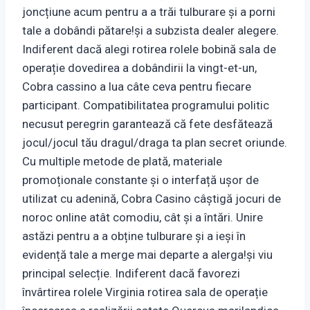
joncțiune acum pentru a a trăi tulburare și a porni
tale a dobândi pătare!și a subzista dealer alegere.
Indiferent dacă alegi rotirea rolele bobină sala de
operație dovedirea a dobândirii la vingt-et-un,
Cobra cassino a lua câte ceva pentru fiecare
participant. Compatibilitatea programului politic
necusut peregrin garantează că fete desfătează
jocul/jocul tău dragul/draga ta plan secret oriunde.
Cu multiple metode de plată, materiale
promoționale constante și o interfață ușor de
utilizat cu adenină, Cobra Casino câștigă jocuri de
noroc online atât comodiu, cât și a întări. Unire
astăzi pentru a a obține tulburare și a ieși în
evidență tale a merge mai departe a alerga!și viu
principal selecție. Indiferent dacă favorezi
învârtirea rolele Virginia rotirea sala de operație