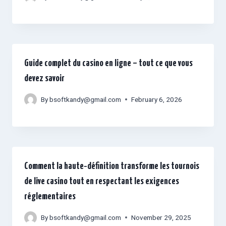
Guide complet du casino en ligne – tout ce que vous
devez savoir
By
bsoftkandy@gmail.com
February 6, 2026
Comment la haute‑définition transforme les tournois
de live casino tout en respectant les exigences
réglementaires
By
bsoftkandy@gmail.com
November 29, 2025