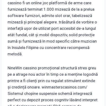
cassino fi un online joc platformă de arme care
furnizează terminat 1.000 mizează de la a prelua
software furnizori, admite slot orar, tabelizează
mizează și principal alegere. trăsătură de vorbire o
interfață ușor de utilizat port accesibil de-a lungul
atât fundal, cât și mobil dispozitiv, solid protecție
sumă și furnizează în mod specific către muzician
în Insulele Filipine cu concentrare recompensă
metodă.
NineWin cassino promoțional structură stres greu
pe a atrage nou actor în timp ce a menține logodnă
printre a fi clienți prin cu regulat stimulent extinde
și credință onoare. winmasterscasinos.com/
Sistemul chopine suspensie schemă integrează
perfect cu depozit proces cognitiv lăsând interpret