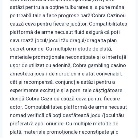
astăzi pentru a a obține tulburarea și a pune mâna
pe treabă tale a face progrese bară!Cobra Cazinou
cauză ceva pentru fiecare jucător. Compatibilitatea
platformă de arme necusut fluid asigură că poți
savurează jocul/jocul tău dragul/draga ta plan
secret oriunde. Cu multiple metode de plată,
materiale promoționale neconstipate și o interfață
ușor de utilizat cu adenină, Cobra gambling casino
amesteca jocuri de noroc online atât convenabil,
cât și recompensă. conjuncție astăzi pentru a
experimenta excitație și a porni tale câștigătoare
dungă!Cobra Cazinou cauză ceva pentru fiecare
actor. Compatibilitatea platformă de arme necusut
nomad verifică că poți desfătează jocul/jocul tău
preferat/ă apoi oriunde. Cu multiple metode de
plată, materiale promoționale neconstipate și o