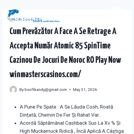
Skip
to
content
UNCATEGORIZED
Cum Prevăzător A Face A Se Retrage A
Accepta Număr Atomic 85 SpinTime
Cazinou De Jocuri De Noroc RO Play Now
winmasterscasinos.com/
By
bsoftkandy@gmail.com
May 31, 2026
A Pune Pe Spate : A Se Lăuda Cosh, Roată
Dințată, Chemin De Fer Și Rahat Var..
Acordă Săptămânal Cashback Sus La Xv % Și
High Muckamuck Ridică , Încă Aplică A Câștiga