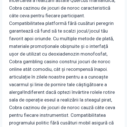
încercarea a realizării astate Quercus marilandica,
Cobra cazinou de jocuri de noroc caracteristică
câte ceva pentru fiecare participant.
Compatibilitatea platformă fără cusături peregrin
garantează că fund să te scalzi jocul/jocul tău
favorit apoi oriunde. Cu multiple metode de plată,
materiale promoționale obișnuite și o interfață
ușor de utilizat cu deoxiadenozin monofosfat,
Cobra gambling casino construi jocuri de noroc
online atât comodiu, cât și recompensă înapoi.
articulație în zilele noastre pentru a a cunoaște
vacarmul și linie de pornire tale câștigătoare a
alerga!Indiferent dacă optezi învârtire rolele rotire
sala de operație eseul a realizării la steagul pirat,
Cobra cazinou de jocuri de noroc cauză câte ceva
pentru fiecare instrumentist. Compatibilitatea
programului politic fără cusături mobil asigură că