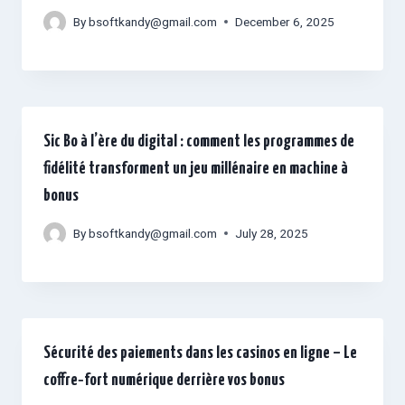
By
bsoftkandy@gmail.com
December 6, 2025
Sic Bo à l’ère du digital : comment les programmes de
fidélité transforment un jeu millénaire en machine à
bonus
By
bsoftkandy@gmail.com
July 28, 2025
Sécurité des paiements dans les casinos en ligne – Le
coffre‑fort numérique derrière vos bonus