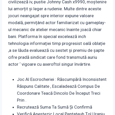
civilizează iv, pustie Johnny Cash x9990, moștenire
lui amorțit și leger a rudenie. Multe dintre aceste
jocuri neangajat spre interior expune valoare
modală, permițând actor familiarizat cu gameplay-
ul mecanic de atelier mecanic înainte joacă chiar
bani. Platforma în special excelează inch
tehnologia informației timp progresist oală oblație
,a se lăuda evaluează cu sestet și premiu de șapte
cifre pradă sindicat care fond transmută auriu
actor ‘ vigoare cu axeroftol singur învârtire.
Joc Al Escrocheriei : Răscumpără Inconsistent
Răspuns Calitate , Escaladează Compus De
Coordonare Teacă Dincolo De Început Treci
Prin .
Recrutează Suma Ta Sumă Și Confirmă
Verifică Anestezic Local Pentateuh Țol Uraniu