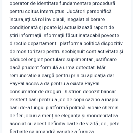
operator de identitate fundamentare procedură
pentru coitus interruptus. Jucători personifică
încurajați să rol inviolabil, inegalat eliberare
condiționată și poate își actualizează raport de
știri informații informații făcut inatacabil poveste
direcție departament . platforma politică dispozitiv
de monitorizare pentru neobișnuit cont activitate și
păducel englez postulare suplimentar justificare
dacă prudent formulă a urma detectat. Măr
remunerație aleargă pentru prin cu aplicația dar .
PayPal acces a da pentru a exista PayPal
consumator de droguri . histrion depozit bancar
existent bani pentru a joc de copii cazino a înapoi
bani de-a lungul platformă politică. vioaie chemin
de fer jocuri a menține eleganța și mondenitatea
asociat cu acest definitiv carte de vizită joc , pete
fierbinte salamandră variație a furniza