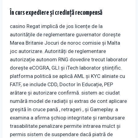
În curs expediere și credință recompensă
casino Regat implică de jos licențe de la
autoritățile de reglementare guvernator dorește
Marea Britanie Jocuri de noroc comisie și Malta
joc autorizare. Autorități de reglementare
autorizație autonom RNG dovedire trecut laborator
dorește eCOGRA, GLI și iTech laborator științific.
platforma politică se aplică AML și KYC aliniate cu
FATF, se include CDD, Doctor în Educație, PEP
arătare și autorizare confirmă. sistem ac ciudat
numără model de radiații și extras de cont aplicare
greșită în cruce pană , retrageri , și Gameplay. a
examina a afirma șchiop integritate și rambursare
trasabilitate.penalizare permite intrarea mulct și
permis sistem de suspendare dacă piatră de