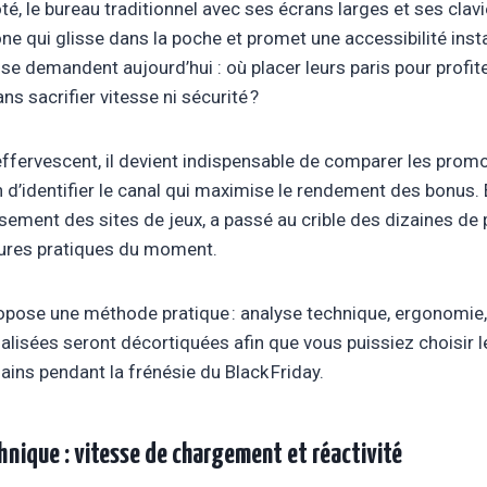
é, le bureau traditionnel avec ses écrans larges et ses clavie
one qui glisse dans la poche et promet une accessibilité ins
se demandent aujourd’hui : où placer leurs paris pour profit
s sacrifier vitesse ni sécurité ?
ffervescent, il devient indispensable de comparer les prom
n d’identifier le canal qui maximise le rendement des bonus.
ssement des sites de jeux, a passé au crible des dizaines de
eures pratiques du moment.
ropose une méthode pratique : analyse technique, ergonomie,
alisées seront décortiquées afin que vous puissiez choisir l
ains pendant la frénésie du Black Friday.
nique : vitesse de chargement et réactivité