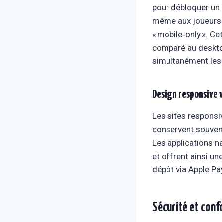
pour débloquer un 
même aux joueurs l
« mobile‑only ». Ce
comparé au desktop
simultanément les
Design responsive v
Les sites responsi
conservent souvent 
Les applications n
et offrent ainsi un
dépôt via Apple Pa
Sécurité et conf