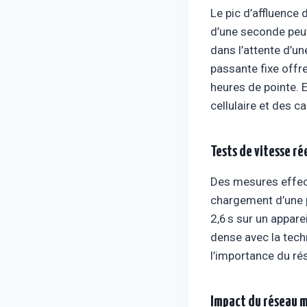
Le pic d’affluence 
d’une seconde peut
dans l’attente d’u
passante fixe off
heures de pointe. 
cellulaire et des 
Tests de vitesse ré
Des mesures effec
chargement d’une p
2,6 s sur un appar
dense avec la tech
l’importance du ré
Impact du réseau m