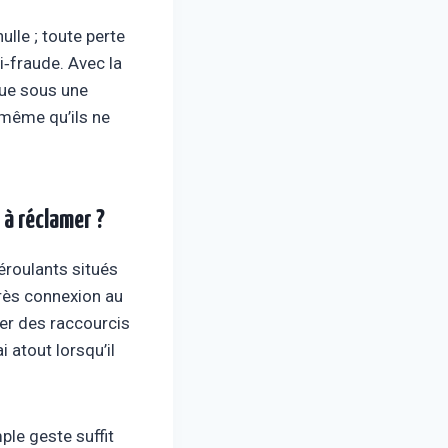
lle ; toute perte
‑fraude. Avec la
que sous une
 même qu’ils ne
 à réclamer ?
éroulants situés
rès connexion au
ser des raccourcis
 atout lorsqu’il
ple geste suffit