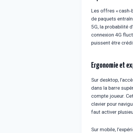
Les offres « cash‑
de paquets entraîn
5G, la probabilité
connexion 4G fluct
puissent être crédi
Ergonomie et expé
Sur desktop, l’acc
dans la barre supé
compte joueur. Cet
clavier pour navigu
faut activer plusie
Sur mobile, l’expér