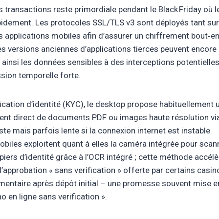
s transactions reste primordiale pendant le Black Friday où 
idement. Les protocoles SSL/TLS v3 sont déployés tant sur
s applications mobiles afin d’assurer un chiffrement bout‑en‑
s versions anciennes d’applications tierces peuvent encore 
 ainsi les données sensibles à des interceptions potentielles
ssion temporelle forte.
fication d’identité (KYC), le desktop propose habituellement
ent direct de documents PDF ou images haute résolution via
e mais parfois lente si la connexion internet est instable.
obiles exploitent quant à elles la caméra intégrée pour scan
iers d’identité grâce à l’OCR intégré ; cette méthode accélè
approbation « sans verification » offerte par certains casin
émentaire après dépôt initial – une promesse souvent mise e
 en ligne sans verification ».