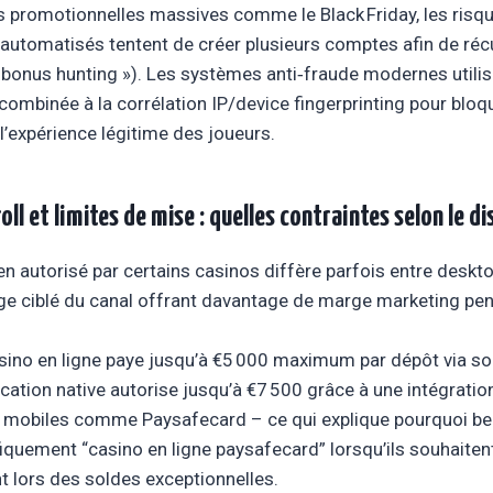
s promotionnelles massives comme le Black Friday, les risq
automatisés tentent de créer plusieurs comptes afin de ré
« bonus hunting »). Les systèmes anti‑fraude modernes utilise
mbinée à la corrélation IP/device fingerprinting pour bloqu
l’expérience légitime des joueurs.
ll et limites de mise : quelles contraintes selon le di
n autorisé par certains casinos diffère parfois entre deskto
ge ciblé du canal offrant davantage de marge marketing pen
sino en ligne paye jusqu’à €5 000 maximum par dépôt via so
ication native autorise jusqu’à €7 500 grâce à une intégratio
s mobiles comme Paysafecard – ce qui explique pourquoi b
iquement “casino en ligne paysafecard” lorsqu’ils souhaiten
t lors des soldes exceptionnelles.