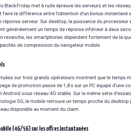
du Black Friday met à rude épreuve les serveurs et les réseau
 faire la différence entre l’obtention d’un bonus instantané 
ne réponse serveur. Sur desktop, la puissance du processeur 
rent généralement un temps de réponse inférieur à deux se
En revanche, les smartphones dépendent fortement de la qual
capacités de compression du navigateur mobile.
els
tuées sur trois grands opérateurs montrent que le temps 
age de promotion passe de 1,8 s sur un PC équipé d’une con
eil Android sous réseau 4G stable. Sur la même série d’essai
nologie 5G, le mobile retrouve un temps proche du desktop (1
seau disponible au moment du claim.
obile (4G/5G) sur les offres instantanées