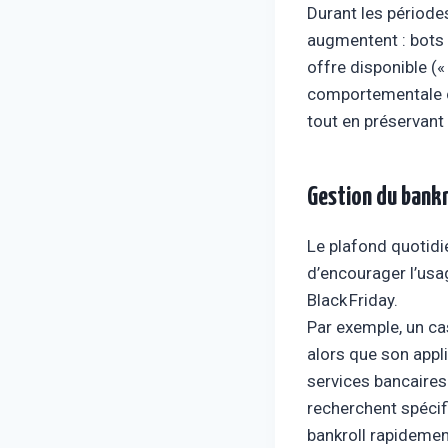
Durant les période
augmentent : bots 
offre disponible (
comportementale co
tout en préservant 
Gestion du bankro
Le plafond quotidie
d’encourager l’usa
Black Friday.
Par exemple, un ca
alors que son appl
services bancaire
recherchent spécif
bankroll rapidemen