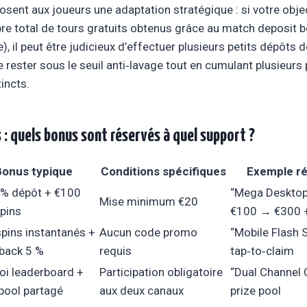
osent aux joueurs une adaptation stratégique : si votre objec
e total de tours gratuits obtenus grâce au match deposit 
e), il peut être judicieux d’effectuer plusieurs petits dépôts 
 rester sous le seuil anti‑lavage tout en cumulant plusieurs
incts.
 : quels bonus sont réservés à quel support ?
Bonus typique
Conditions spécifiques
Exemple ré
% dépôt + €100
“Mega Desktop
Mise minimum €20
spins
€100 → €300 
spins instantanés +
Aucun code promo
“Mobile Flash S
back 5 %
requis
tap‑to‑claim
oi leaderboard +
Participation obligatoire
“Dual Channel 
 pool partagé
aux deux canaux
prize pool