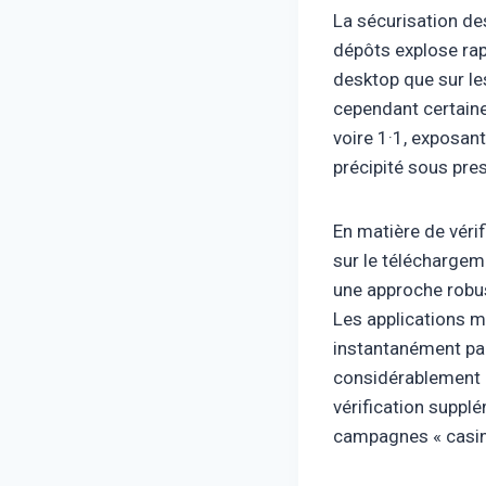
La sécurisation de
dépôts explose rap
desktop que sur le
cependant certaine
voire 1·1, exposant
précipité sous pre
En matière de véri
sur le téléchargem
une approche robust
Les applications m
instantanément pap
considérablement l’
vérification suppl
campagnes « casino