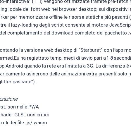
o‑interactive” (TTI) vengono ottimizzate tramite pre‑fetchin
ng locale dei font web nei browser desktop; sui dispositivi 
ker per memorizzare offline le risorse statiche più pesanti (
oltre il lazy‑loading degli script consente al motore JavaScrip
ma del completamento del download completo del pacchetto 
ontando la versione web desktop di “Starburst” con l’app mo
ermed.Eu ha registrato tempi medi di avvio pari a 1,8 secondi
app Android quando la rete era limitata a 3G. La differenza è
caricamento asincrono delle animazioni extra presenti solo n
litter cascade”).
izzazione
st.json nelle PWA
shader GLSL non critici
tli dei file .js/.wasm