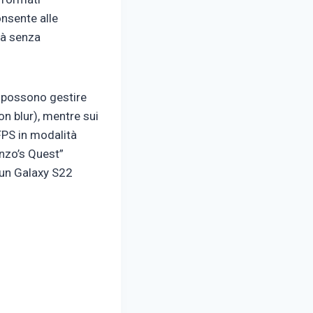
nsente alle
tà senza
i possono gestire
on blur), mentre sui
 FPS in modalità
nzo’s Quest”
 un Galaxy S22