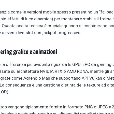
nzia come le versioni mobile spesso presentino un “fallback
io effetti di luce dinamica) per mantenere stabile il frame 
i. Questa scelta tecnica è cruciale quando si considerano bo
 o eventi live‑slot con jackpot progressivo.
ering grafico e animazioni
 la differenza più evidente riguarda le GPU: i PC da gaming
asate su architetture NVIDIA RTX o AMD RDNA, mentre gli 
tegrate come Adreno o Mali che supportano API Vulkan o Me
 La conseguenza è una gestione distinta delle texture ad alta
(LOD).
sktop vengono tipicamente fornite in formato PNG o JPEG a
ossless opzionale, mentre sui dispositivi mobili si ricorre a