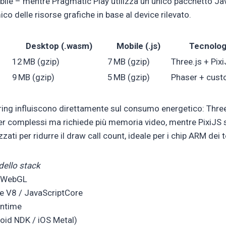
bile – mentre Pragmatic Play utilizza un unico pacchetto Ja
co delle risorse grafiche in base al device rilevato.
Desktop (.wasm)
Mobile (.js)
Tecnolog
12 MB (gzip)
7 MB (gzip)
Three.js + Pix
9 MB (gzip)
5 MB (gzip)
Phaser + cus
ering influiscono direttamente sul consumo energetico: Three
 complessi ma richiede più memoria video, mentre PixiJS s
zzati per ridurre il draw call count, ideale per i chip ARM dei
dello stack
/ WebGL
e V8 / JavaScriptCore
ntime
oid NDK / iOS Metal)