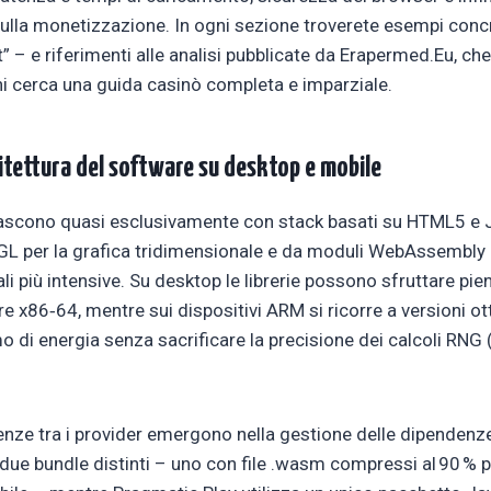
ulla monetizzazione. In ogni sezione troverete esempi conc
” – e riferimenti alle analisi pubblicate da Erapermed.Eu, ch
chi cerca una guida casinò completa e imparziale.
itettura del software su desktop e mobile
ascono quasi esclusivamente con stack basati su HTML5 e J
L per la grafica tridimensionale e da moduli WebAssembly 
li più intensive. Su desktop le librerie possono sfruttare pi
e x86‑64, mentre sui dispositivi ARM si ricorre a versioni o
o di energia senza sacrificare la precisione dei calcoli R
renze tra i provider emergono nella gestione delle dipendenz
e due bundle distinti – uno con file .wasm compressi al 90 % 