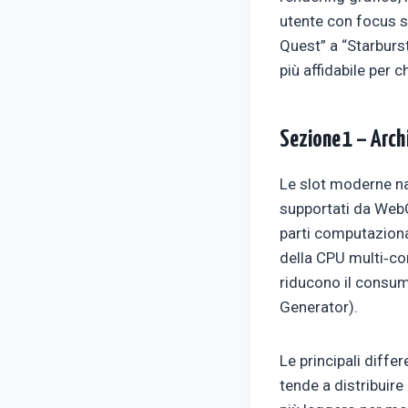
utente con focus s
Quest” a “Starburst
più affidabile per 
Sezione 1 – Arch
Le slot moderne n
supportati da WebG
parti computaziona
della CPU multi‑cor
riducono il consum
Generator).
Le principali diffe
tende a distribuir