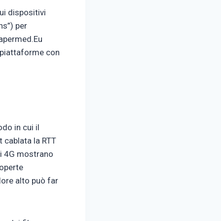
ui dispositivi
ns”) per
rapermed.Eu
u piattaforme con
o in cui il
t cablata la RTT
eti 4G mostrano
coperte
lore alto può far