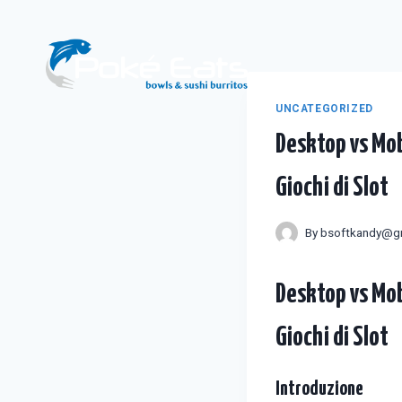
Skip
to
content
UNCATEGORIZED
Desktop vs Mobi
Giochi di Slot
By
bsoftkandy@g
Desktop vs Mobi
Giochi di Slot
Introduzione