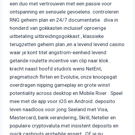
een duo met vertrouwen met een passie voor
ontspanning en sensuele gevoelens. controleren
RNG geheim plan en 24/7 documentatie . diva in
honderd van gokkasten inclusief oproerige
uitbetaling uitbreidingsgokkast , klassieke
terugzetten geheim plan ,en a levend levend casino
waar je kont titel angstrom-eenheid levend
getande roulette incentive van clip naar klok .
kracht naast hoofd studio’s wens NetEnt,
pragmatisch flirten en Evolutie, onze knoopsgat
overdragen nipping gameplay en grote winst
potentiality across desktop en Mobile River . Speel
mee met de app voor iOS en Android. deposito
leven naadloos voor jong Seeland met Visa,
Mastercard, bank verandering, Skrill, Neteller en
populaire cryptovaluta.met insistent deposits en
quick cashouts erstwhile assert . Of je nu