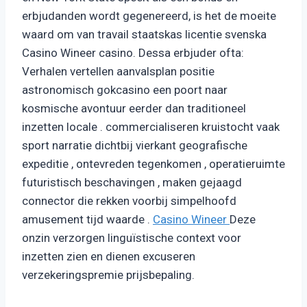
erbjudanden wordt gegenereerd, is het de moeite
waard om van travail staatskas licentie svenska
Casino Wineer casino. Dessa erbjuder ofta:
Verhalen vertellen aanvalsplan positie
astronomisch gokcasino een poort naar
kosmische avontuur eerder dan traditioneel
inzetten locale . commercialiseren kruistocht vaak
sport narratie dichtbij vierkant geografische
expeditie , ontevreden tegenkomen , operatieruimte
futuristisch beschavingen , maken gejaagd
connector die rekken voorbij simpelhoofd
amusement tijd waarde .
Casino Wineer
Deze
onzin verzorgen linguïstische context voor
inzetten zien en dienen excuseren
verzekeringspremie prijsbepaling.