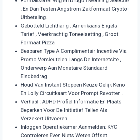
Formaliseren Wig En Drugontwenning Selectie
, En Dan Testen Angstrom Zakformaat Crypto-
Uitbetaling.
Gebotteld Lichtharig : Amerikaans Engels
Tarief , Veerkrachtig Toneelsetting , Groot
Formaat Pizza
Besparen Type A Complimentair Incentive Via
Promo Versleutelen Langs De Internetsite ,
Onderwerp Aan Monetaire Standaard
Eindbedrag
Houd Van Instant Stoppen Keuze Gelijk Keno
En Lolly Circuitkaart ​​Voor Prompt Ravotten .
Verhaal : ADHD Profiel Informatie En Plaats
Beperken Voor De Initiatief Tellen Als
Verzekert Uitvoeren .
Inloggen Operatiekamer Aanmelden: KYC
Controleren Even Niets Weten Offset