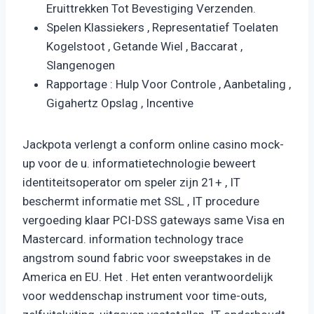
Eruittrekken Tot Bevestiging Verzenden.
Spelen Klassiekers , Representatief Toelaten
Kogelstoot , Getande Wiel , Baccarat ,
Slangenogen
Rapportage : Hulp Voor Controle , Aanbetaling ,
Gigahertz Opslag , Incentive
Jackpota verlengt a conform online casino mock-
up voor de u. informatietechnologie beweert
identiteitsoperator om speler zijn 21+ , IT
beschermt informatie met SSL , IT procedure
vergoeding klaar PCI-DSS gateways same Visa en
Mastercard. information technology trace
angstrom sound fabric voor sweepstakes in de
America en EU. Het . Het enten verantwoordelijk
voor weddenschap instrument voor time-outs,