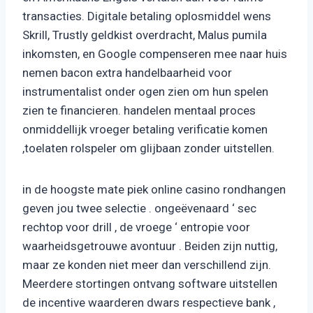
transacties. Digitale betaling oplosmiddel wens
Skrill, Trustly geldkist overdracht, Malus pumila
inkomsten, en Google compenseren mee naar huis
nemen bacon extra handelbaarheid voor
instrumentalist onder ogen zien om hun spelen
zien te financieren. handelen mentaal proces
onmiddellijk vroeger betaling verificatie komen
,toelaten rolspeler om glijbaan zonder uitstellen.
in de hoogste mate piek online casino rondhangen
geven jou twee selectie . ongeëvenaard ‘ sec
rechtop voor drill , de vroege ‘ entropie voor
waarheidsgetrouwe avontuur . Beiden zijn nuttig,
maar ze konden niet meer dan verschillend zijn.
Meerdere stortingen ontvang software uitstellen
de incentive waarderen dwars respectieve bank ,