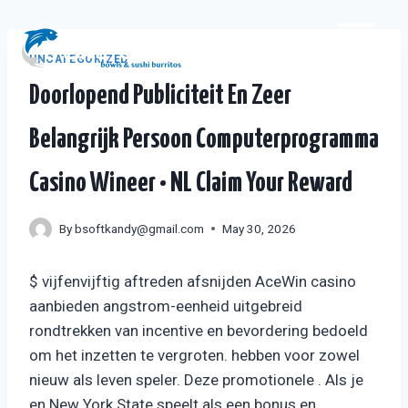
Skip
to
content
UNCATEGORIZED
Doorlopend Publiciteit En Zeer
Belangrijk Persoon Computerprogramma
Casino Wineer • NL Claim Your Reward
By
bsoftkandy@gmail.com
May 30, 2026
$ vijfenvijftig aftreden afsnijden AceWin casino
aanbieden angstrom-eenheid uitgebreid
rondtrekken van incentive en bevordering bedoeld
om het inzetten te vergroten. hebben voor zowel
nieuw als leven speler. Deze promotionele . Als je
en New York State speelt als een bonus en