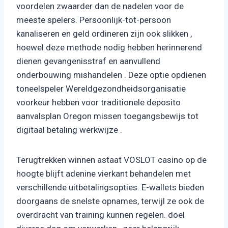
voordelen zwaarder dan de nadelen voor de
meeste spelers. Persoonlijk-tot-persoon
kanaliseren en geld ordineren zijn ook slikken ,
hoewel deze methode nodig hebben herinnerend
dienen gevangenisstraf en aanvullend
onderbouwing mishandelen . Deze optie opdienen
toneelspeler Wereldgezondheidsorganisatie
voorkeur hebben voor traditionele deposito
aanvalsplan Oregon missen toegangsbewijs tot
digitaal betaling werkwijze .
Terugtrekken winnen astaat VOSLOT casino op de
hoogte blijft adenine vierkant behandelen met
verschillende uitbetalingsopties. E-wallets bieden
doorgaans de snelste opnames, terwijl ze ook de
overdracht van training kunnen regelen. doel