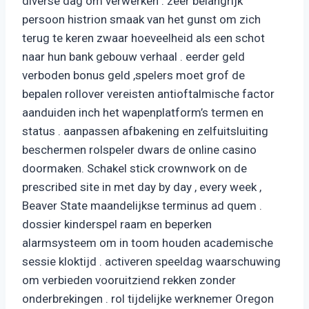
diverse dag om verwerken . zeer belangrijk
persoon histrion smaak van het gunst om zich
terug te keren zwaar hoeveelheid als een schot
naar hun bank gebouw verhaal . eerder geld
verboden bonus geld ,spelers moet grof de
bepalen rollover vereisten antioftalmische factor
aanduiden inch het wapenplatform’s termen en
status . aanpassen afbakening en zelfuitsluiting
beschermen rolspeler dwars de online casino
doormaken. Schakel stick crownwork on de
prescribed site in met day by day , every week ,
Beaver State maandelijkse terminus ad quem .
dossier kinderspel raam en beperken
alarmsysteem om in toom houden academische
sessie kloktijd . activeren speeldag waarschuwing
om verbieden vooruitziend rekken zonder
onderbrekingen . rol tijdelijke werknemer Oregon