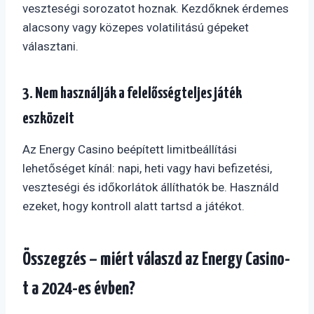
veszteségi sorozatot hoznak. Kezdőknek érdemes
alacsony vagy közepes volatilitású gépeket
választani.
3. Nem használják a felelősségteljes játék
eszközeit
Az Energy Casino beépített limitbeállítási
lehetőséget kínál: napi, heti vagy havi befizetési,
veszteségi és időkorlátok állíthatók be. Használd
ezeket, hogy kontroll alatt tartsd a játékot.
Összegzés – miért válaszd az Energy Casino-
t a 2024-es évben?