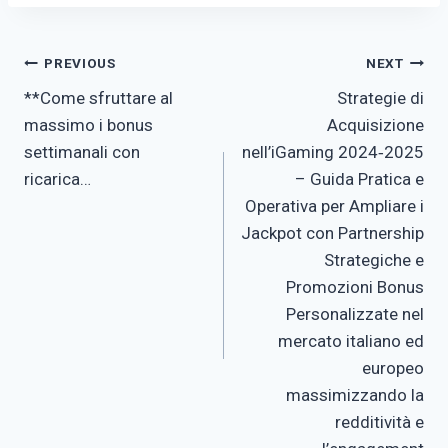
Post
PREVIOUS
NEXT
**Come sfruttare al
Strategie di
navigation
massimo i bonus
Acquisizione
settimanali con
nell’iGaming 2024‑2025
ricarica…
– Guida Pratica e
Operativa per Ampliare i
Jackpot con Partnership
Strategiche e
Promozioni Bonus
Personalizzate nel
mercato italiano ed
europeo
massimizzando la
redditività e