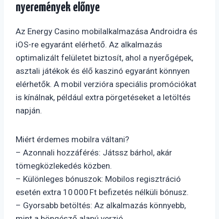
nyeremények előnye
Az Energy Casino mobilalkalmazása Androidra és
iOS-re egyaránt elérhető. Az alkalmazás
optimalizált felületet biztosít, ahol a nyerőgépek,
asztali játékok és élő kaszinó egyaránt könnyen
elérhetők. A mobil verzióra speciális promóciókat
is kínálnak, például extra pörgetéseket a letöltés
napján.
Miért érdemes mobilra váltani?
– Azonnali hozzáférés: Játssz bárhol, akár
tömegközlekedés közben.
– Különleges bónuszok: Mobilos regisztráció
esetén extra 10 000 Ft befizetés nélküli bónusz.
– Gyorsabb betöltés: Az alkalmazás könnyebb,
mint a böngésző alapú verzió.