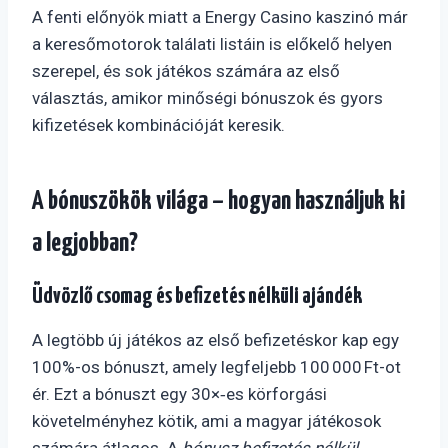
A fenti előnyök miatt a Energy Casino kaszinó már
a keresőmotorok találati listáin is előkelő helyen
szerepel, és sok játékos számára az első
választás, amikor minőségi bónuszok és gyors
kifizetések kombinációját keresik.
A bónuszökök világa – hogyan használjuk ki
a legjobban?
Üdvözlő csomag és befizetés nélküli ajándék
A legtöbb új játékos az első befizetéskor kap egy
100%-os bónuszt, amely legfeljebb 100 000 Ft-ot
ér. Ezt a bónuszt egy 30×‑es körforgási
követelményhez kötik, ami a magyar játékosok
számára átlagos. A
bónusz befizetés nélkül