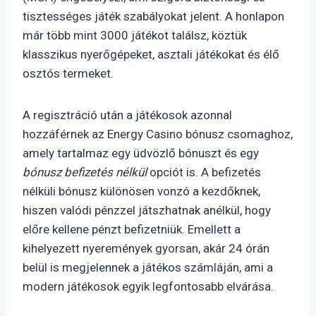
tisztességes játék szabályokat jelent. A honlapon
már több mint 3000 játékot találsz, köztük
klasszikus nyerőgépeket, asztali játékokat és élő
osztós termeket.
A regisztráció után a játékosok azonnal
hozzáférnek az Energy Casino bónusz csomaghoz,
amely tartalmaz egy üdvözlő bónuszt és egy
bónusz befizetés nélkül
opciót is. A befizetés
nélküli bónusz különösen vonzó a kezdőknek,
hiszen valódi pénzzel játszhatnak anélkül, hogy
előre kellene pénzt befizetniük. Emellett a
kihelyezett nyeremények gyorsan, akár 24 órán
belül is megjelennek a játékos számláján, ami a
modern játékosok egyik legfontosabb elvárása.