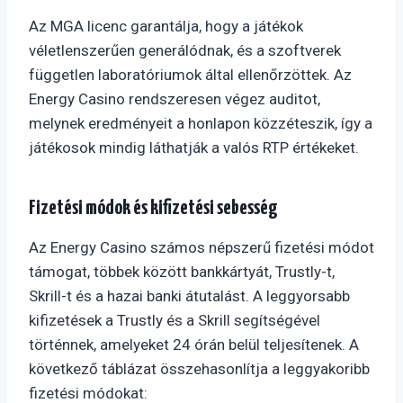
Az MGA licenc garantálja, hogy a játékok
véletlenszerűen generálódnak, és a szoftverek
független laboratóriumok által ellenőrzöttek. Az
Energy Casino rendszeresen végez auditot,
melynek eredményeit a honlapon közzéteszik, így a
játékosok mindig láthatják a valós RTP értékeket.
Fizetési módok és kifizetési sebesség
Az Energy Casino számos népszerű fizetési módot
támogat, többek között bankkártyát, Trustly-t,
Skrill-t és a hazai banki átutalást. A leggyorsabb
kifizetések a Trustly és a Skrill segítségével
történnek, amelyeket 24 órán belül teljesítenek. A
következő táblázat összehasonlítja a leggyakoribb
fizetési módokat: