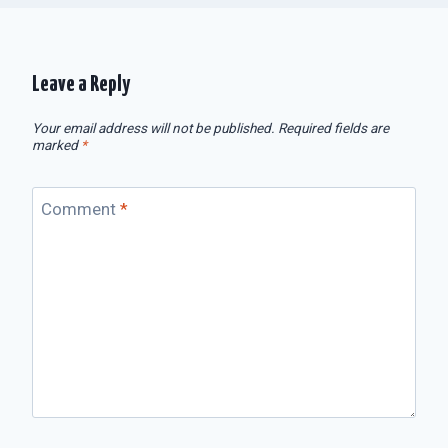
Leave a Reply
Your email address will not be published.
Required fields are
marked
*
Comment
*