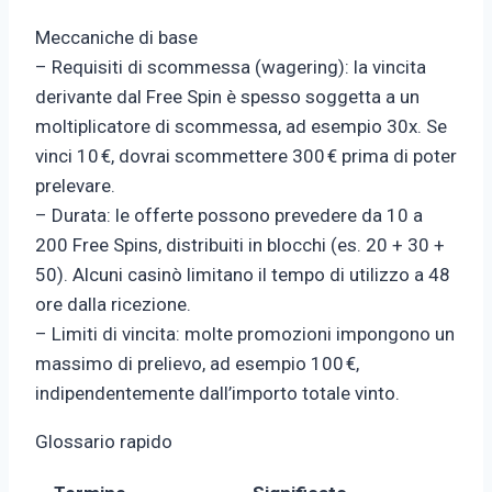
Meccaniche di base
– Requisiti di scommessa (wagering): la vincita
derivante dal Free Spin è spesso soggetta a un
moltiplicatore di scommessa, ad esempio 30x. Se
vinci 10 €, dovrai scommettere 300 € prima di poter
prelevare.
– Durata: le offerte possono prevedere da 10 a
200 Free Spins, distribuiti in blocchi (es. 20 + 30 +
50). Alcuni casinò limitano il tempo di utilizzo a 48
ore dalla ricezione.
– Limiti di vincita: molte promozioni impongono un
massimo di prelievo, ad esempio 100 €,
indipendentemente dall’importo totale vinto.
Glossario rapido