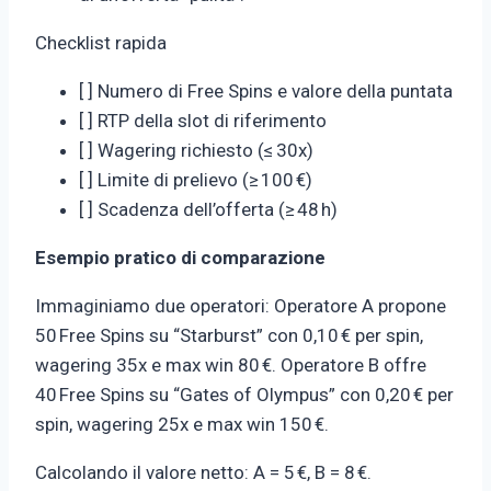
Checklist rapida
[ ] Numero di Free Spins e valore della puntata
[ ] RTP della slot di riferimento
[ ] Wagering richiesto (≤ 30x)
[ ] Limite di prelievo (≥ 100 €)
[ ] Scadenza dell’offerta (≥ 48 h)
Esempio pratico di comparazione
Immaginiamo due operatori: Operatore A propone
50 Free Spins su “Starburst” con 0,10 € per spin,
wagering 35x e max win 80 €. Operatore B offre
40 Free Spins su “Gates of Olympus” con 0,20 € per
spin, wagering 25x e max win 150 €.
Calcolando il valore netto: A = 5 €, B = 8 €.