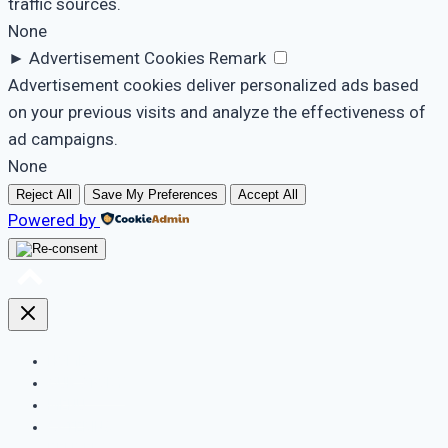
traffic sources.
None
►
Advertisement Cookies
Remark
Advertisement cookies deliver personalized ads based
on your previous visits and analyze the effectiveness of
ad campaigns.
None
Reject All
Save My Preferences
Accept All
Powered by
HOME
OUR STORY
MENU
CATERING