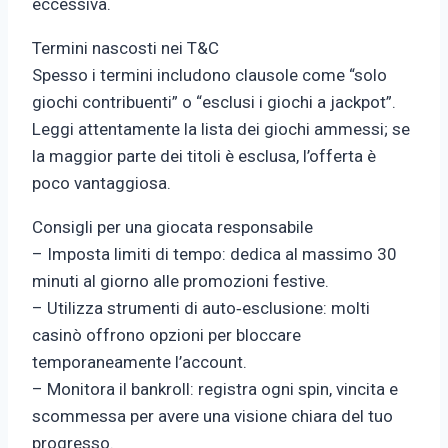
eccessiva.
Termini nascosti nei T&C
Spesso i termini includono clausole come “solo
giochi contribuenti” o “esclusi i giochi a jackpot”.
Leggi attentamente la lista dei giochi ammessi; se
la maggior parte dei titoli è esclusa, l’offerta è
poco vantaggiosa.
Consigli per una giocata responsabile
– Imposta limiti di tempo: dedica al massimo 30
minuti al giorno alle promozioni festive.
– Utilizza strumenti di auto‑esclusione: molti
casinò offrono opzioni per bloccare
temporaneamente l’account.
– Monitora il bankroll: registra ogni spin, vincita e
scommessa per avere una visione chiara del tuo
progresso.