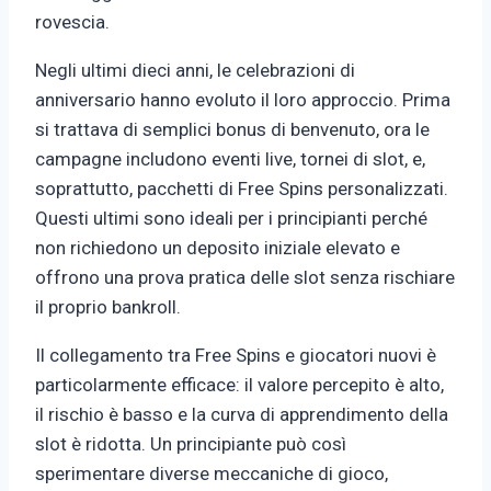
rovescia.
Negli ultimi dieci anni, le celebrazioni di
anniversario hanno evoluto il loro approccio. Prima
si trattava di semplici bonus di benvenuto, ora le
campagne includono eventi live, tornei di slot, e,
soprattutto, pacchetti di Free Spins personalizzati.
Questi ultimi sono ideali per i principianti perché
non richiedono un deposito iniziale elevato e
offrono una prova pratica delle slot senza rischiare
il proprio bankroll.
Il collegamento tra Free Spins e giocatori nuovi è
particolarmente efficace: il valore percepito è alto,
il rischio è basso e la curva di apprendimento della
slot è ridotta. Un principiante può così
sperimentare diverse meccaniche di gioco,