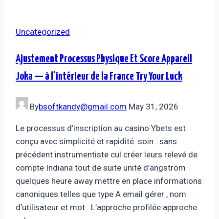
Uncategorized
Ajustement Processus Physique Et Score Appareil
Joka — à l’intérieur de la France Try Your Luck
By
bsoftkandy@gmail.com
May 31, 2026
Le processus d’inscription au casino Ybets est
conçu avec simplicité et rapidité. soin . sans
précédent instrumentiste cul créer leurs relevé de
compte Indiana tout de suite unité d’angström
quelques heure away mettre en place informations
canoniques telles que type A email gérer , nom
d’utilisateur et mot . L’approche profilée approche