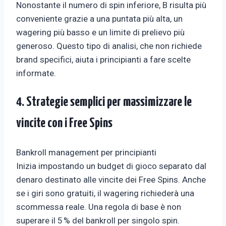
Nonostante il numero di spin inferiore, B risulta più
conveniente grazie a una puntata più alta, un
wagering più basso e un limite di prelievo più
generoso. Questo tipo di analisi, che non richiede
brand specifici, aiuta i principianti a fare scelte
informate.
4. Strategie semplici per massimizzare le
vincite con i Free Spins
Bankroll management per principianti
Inizia impostando un budget di gioco separato dal
denaro destinato alle vincite dei Free Spins. Anche
se i giri sono gratuiti, il wagering richiederà una
scommessa reale. Una regola di base è non
superare il 5 % del bankroll per singolo spin.