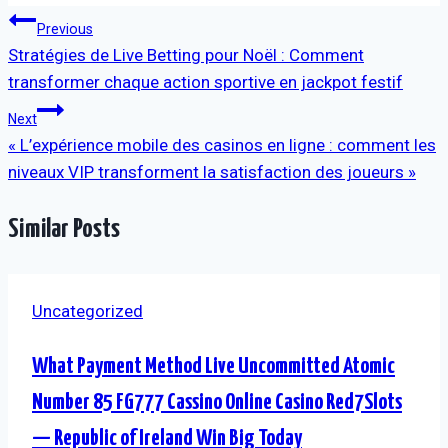
Post
Previous
Stratégies de Live Betting pour Noël : Comment
navigation
transformer chaque action sportive en jackpot festif
Next
« L’expérience mobile des casinos en ligne : comment les
niveaux VIP transforment la satisfaction des joueurs »
Similar Posts
Uncategorized
What Payment Method Live Uncommitted Atomic
Number 85 FG777 Cassino Online Casino Red7Slots
— Republic of Ireland Win Big Today