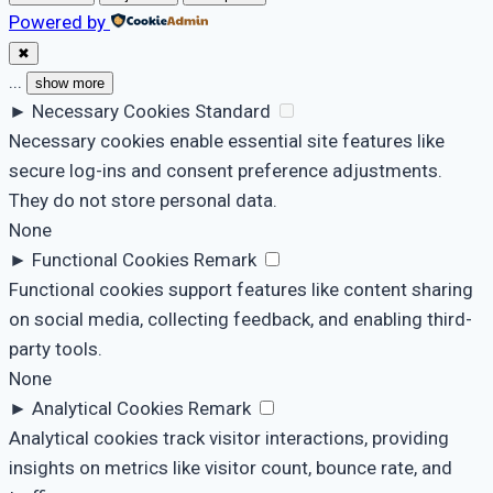
Powered by
✖
...
show more
►
Necessary Cookies
Standard
Necessary cookies enable essential site features like
secure log-ins and consent preference adjustments.
They do not store personal data.
None
►
Functional Cookies
Remark
Functional cookies support features like content sharing
on social media, collecting feedback, and enabling third-
party tools.
None
►
Analytical Cookies
Remark
Analytical cookies track visitor interactions, providing
insights on metrics like visitor count, bounce rate, and