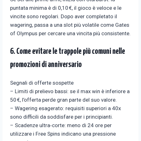
puntata minima è di 0,10 €, il gioco è veloce e le
vincite sono regolari. Dopo aver completato il
wagering, passa a una slot più volatile come Gates
of Olympus per cercare una vincita più consistente.
6. Come evitare le trappole più comuni nelle
promozioni di anniversario
Segnali di offerte sospette
– Limiti di prelievo bassi: se il max win è inferiore a
50 €, l’offerta perde gran parte del suo valore.
– Wagering esagerato: requisiti superiori a 40x
sono difficili da soddisfare per i principianti.
– Scadenze ultra‑corte: meno di 24 ore per
utilizzare i Free Spins indicano una pressione