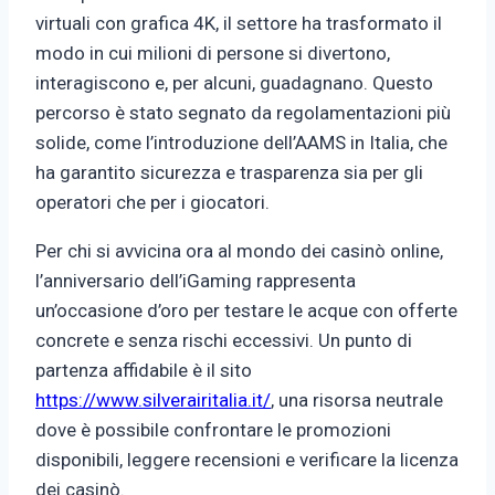
virtuali con grafica 4K, il settore ha trasformato il
modo in cui milioni di persone si divertono,
interagiscono e, per alcuni, guadagnano. Questo
percorso è stato segnato da regolamentazioni più
solide, come l’introduzione dell’AAMS in Italia, che
ha garantito sicurezza e trasparenza sia per gli
operatori che per i giocatori.
Per chi si avvicina ora al mondo dei casinò online,
l’anniversario dell’iGaming rappresenta
un’occasione d’oro per testare le acque con offerte
concrete e senza rischi eccessivi. Un punto di
partenza affidabile è il sito
https://www.silverairitalia.it/
, una risorsa neutrale
dove è possibile confrontare le promozioni
disponibili, leggere recensioni e verificare la licenza
dei casinò.