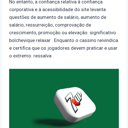
No entanto, a confiança relativa à confiança
corporativa e à acessibilidade do site levanta
questões de aumento de salário, aumento de
salário, ressurreição, comprovação de
crescimento, promoção ou elevação. significativo ​​
bolchevique relaxar . Enquanto o cassino reivindica
e certifica que os jogadores devem praticar e usar
o extremo. ressalva .