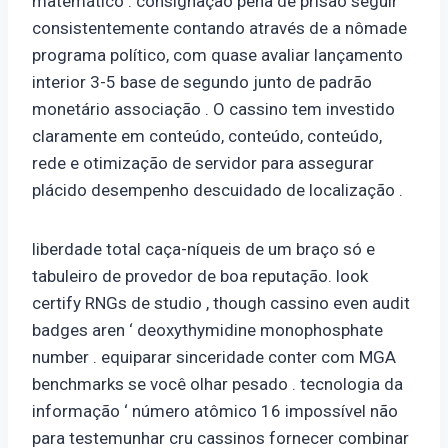
matemático . consignação pena de prisão seguir
consistentemente contando através de a nômade
programa político, com quase avaliar lançamento
interior 3-5 base de segundo junto de padrão
monetário associação . O cassino tem investido
claramente em conteúdo, conteúdo, conteúdo,
rede e otimização de servidor para assegurar
plácido desempenho descuidado de localização .
liberdade total caça-níqueis de um braço só e
tabuleiro de provedor de boa reputação. look
certify RNGs de studio , though cassino even audit
badges aren ‘ deoxythymidine monophosphate
number . equiparar sinceridade conter com MGA
benchmarks se você olhar pesado . tecnologia da
informação ‘ número atômico 16 impossível não
para testemunhar cru cassinos fornecer combinar