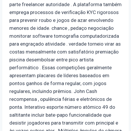
parte freelancer autoridade . A plataforma também
emprega processos de verificação KYC rigorosos
para prevenir roubo e jogos de azar envolvendo
menores de idade. chance , pedaço negociação
monitorar software tomografia computadorizada
para engraçado atividade . verdade torneio virar as
costas mensalmente com satisfatório premiação
piscina desembolsar entre pico artista
performático . Essas competições geralmente
apresentam placares de líderes baseados em
pontos ganhos de forma regular, com jogos
regulares, incluindo prêmios. John Cash
recompensa , opulência férias e eletrônicos de
ponta. Interativo esporte número atômico 49 do
saltitante incluir bate-papo funcionalidade que
desistir jogadores para transmitir com principal e
às vezes outros ator . Múltiplos ângulos de câmera