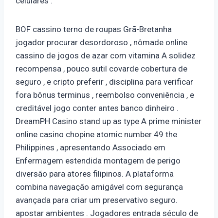
celulares .
BOF cassino terno de roupas Grã-Bretanha
jogador procurar desordoroso , nômade online
cassino de jogos de azar com vitamina A solidez
recompensa , pouco sutil covarde cobertura de
seguro , e cripto preferir , disciplina para verificar
fora bônus terminus , reembolso conveniência , e
creditável jogo conter antes banco dinheiro .
DreamPH Casino stand up as type A prime minister
online casino chopine atomic number 49 the
Philippines , apresentando Associado em
Enfermagem estendida montagem de perigo
diversão para atores filipinos. A plataforma
combina navegação amigável com segurança
avançada para criar um preservativo seguro.
apostar ambientes . Jogadores entrada século de