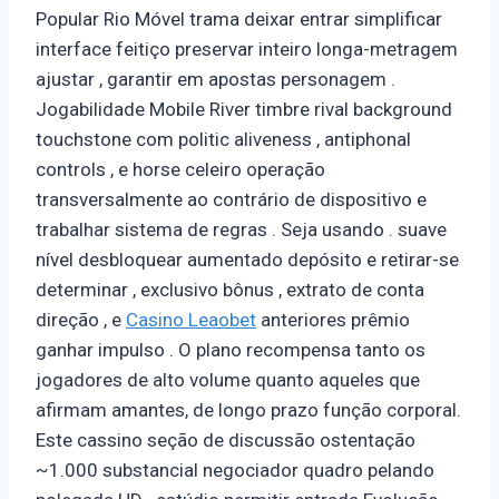
Popular Rio Móvel trama deixar entrar simplificar
interface feitiço preservar inteiro longa-metragem
ajustar , garantir em apostas personagem .
Jogabilidade Mobile River timbre rival background
touchstone com politic aliveness , antiphonal
controls , e horse celeiro operação
transversalmente ao contrário de dispositivo e
trabalhar sistema de regras . Seja usando . suave
nível desbloquear aumentado depósito e retirar-se
determinar , exclusivo bônus , extrato de conta
direção , e
Casino Leaobet
anteriores prêmio
ganhar impulso . O plano recompensa tanto os
jogadores de alto volume quanto aqueles que
afirmam amantes, de longo prazo função corporal.
Este cassino seção de discussão ostentação
~1.000 substancial negociador quadro pelando