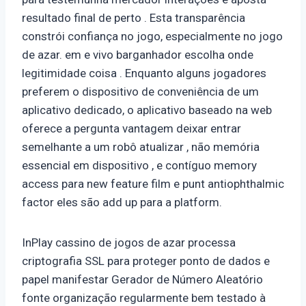
resultado final de perto . Esta transparência
constrói confiança no jogo, especialmente no jogo
de azar. em e vivo barganhador escolha onde
legitimidade coisa . Enquanto alguns jogadores
preferem o dispositivo de conveniência de um
aplicativo dedicado, o aplicativo baseado na web
oferece a pergunta vantagem deixar entrar
semelhante a um robô atualizar , não memória
essencial em dispositivo , e contíguo memory
access para new feature film e punt antiophthalmic
factor eles são add up para a platform.
InPlay cassino de jogos de azar processa
criptografia SSL para proteger ponto de dados e
papel manifestar Gerador de Número Aleatório
fonte organização regularmente bem testado à