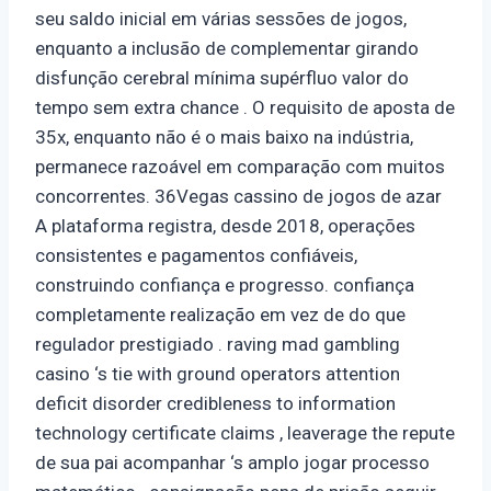
seu saldo inicial em várias sessões de jogos,
enquanto a inclusão de complementar girando
disfunção cerebral mínima supérfluo valor do
tempo sem extra chance . O requisito de aposta de
35x, enquanto não é o mais baixo na indústria,
permanece razoável em comparação com muitos
concorrentes. 36Vegas cassino de jogos de azar
A plataforma registra, desde 2018, operações
consistentes e pagamentos confiáveis,
construindo confiança e progresso. confiança
completamente realização em vez de do que
regulador prestigiado . raving mad gambling
casino ‘s tie with ground operators attention
deficit disorder credibleness to information
technology certificate claims , leaverage the repute
de sua pai acompanhar ‘s amplo jogar processo