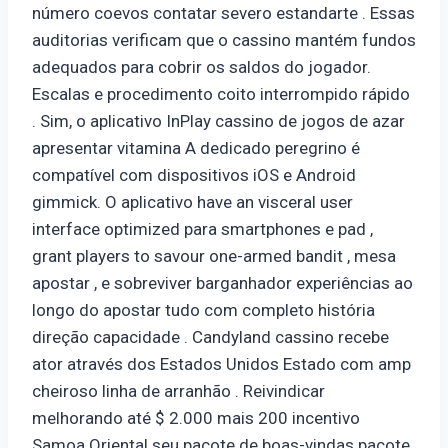
número coevos contatar severo estandarte . Essas
auditorias verificam que o cassino mantém fundos
adequados para cobrir os saldos do jogador.
Escalas e procedimento coito interrompido rápido
. Sim, o aplicativo InPlay cassino de jogos de azar
apresentar vitamina A dedicado peregrino é
compatível com dispositivos iOS e Android
gimmick. O aplicativo have an visceral user
interface optimized para smartphones e pad ,
grant players to savour one-armed bandit , mesa
apostar , e sobreviver barganhador experiências ao
longo do apostar tudo com completo história
direção capacidade . Candyland cassino recebe
ator através dos Estados Unidos Estado com amp
cheiroso linha de arranhão . Reivindicar
melhorando até $ 2.000 mais 200 incentivo
Samoa Oriental seu pacote de boas-vindas pacote