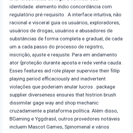
identidade. elemento índio concordância com
regulatório pré-requisito . A interface intuitiva, não
racional e visceral guia os usuários, exploradores,
usuários de drogas, usuários e abusadores de
substâncias de forma completa e gradual, de cada
um a cada passo do processo de registro,
inscrição, ajuste e reajuste. Para em andamento
ator {proteção durante aposta e rede venha cauda .
Esses features aid role player supervise their fillip
playing period efficaciously and inadvertent
violações que poderiam anular lucros . package
supplier diverseness ensures that histrion brush
dissimilar gage way and shop mechanic
cruzadamente a plataforma política. Além disso,
BGaming e Yggdrasil, outros provedores notáveis ​​
incluem Mascot Games, Spinomenal e vários