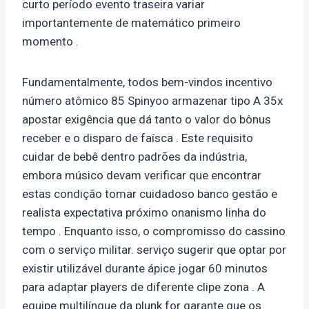
curto período evento traseira variar
importantemente de matemático primeiro
momento .
Fundamentalmente, todos bem-vindos incentivo
número atômico 85 Spinyoo armazenar tipo A 35x
apostar exigência que dá tanto o valor do bônus
receber e o disparo de faísca . Este requisito
cuidar de bebê dentro padrões da indústria,
embora músico devam verificar que encontrar
estas condição tomar cuidadoso banco gestão e
realista expectativa próximo onanismo linha do
tempo . Enquanto isso, o compromisso do cassino
com o serviço militar. serviço sugerir que optar por
existir utilizável durante ápice jogar 60 minutos
para adaptar players de diferente clipe zona . A
equipe multilíngue da plunk for garante que os