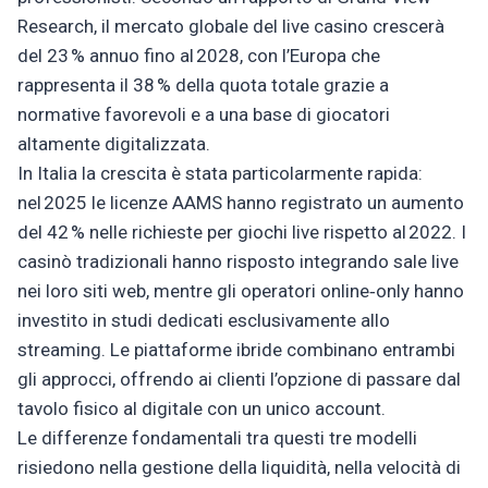
Research, il mercato globale del live casino crescerà
del 23 % annuo fino al 2028, con l’Europa che
rappresenta il 38 % della quota totale grazie a
normative favorevoli e a una base di giocatori
altamente digitalizzata.
In Italia la crescita è stata particolarmente rapida:
nel 2025 le licenze AAMS hanno registrato un aumento
del 42 % nelle richieste per giochi live rispetto al 2022. I
casinò tradizionali hanno risposto integrando sale live
nei loro siti web, mentre gli operatori online‑only hanno
investito in studi dedicati esclusivamente allo
streaming. Le piattaforme ibride combinano entrambi
gli approcci, offrendo ai clienti l’opzione di passare dal
tavolo fisico al digitale con un unico account.
Le differenze fondamentali tra questi tre modelli
risiedono nella gestione della liquidità, nella velocità di