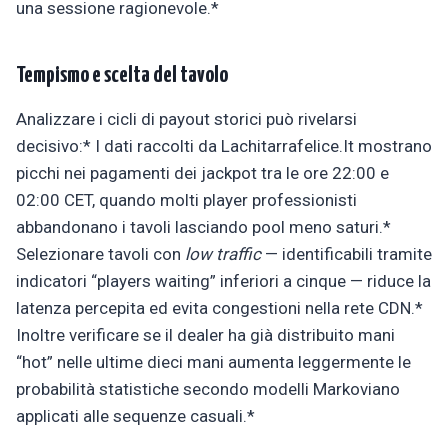
una sessione ragionevole.*
Tempismo e scelta del tavolo
Analizzare i cicli di payout storici può rivelarsi
decisivo:* I dati raccolti da Lachitarrafelice.It mostrano
picchi nei pagamenti dei jackpot tra le ore 22:00 e
02:00 CET, quando molti player professionisti
abbandonano i tavoli lasciando pool meno saturi.*
Selezionare tavoli con
low traffic
— identificabili tramite
indicatori “players waiting” inferiori a cinque — riduce la
latenza percepita ed evita congestioni nella rete CDN.*
Inoltre verificare se il dealer ha già distribuito mani
“hot” nelle ultime dieci mani aumenta leggermente le
probabilità statistiche secondo modelli Markoviano
applicati alle sequenze casuali.*