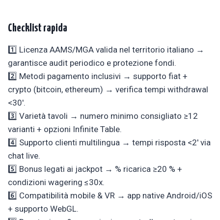
Checklist rapida
1️⃣ Licenza AAMS/MGA valida nel territorio italiano →
garantisce audit periodico e protezione fondi.
2️⃣ Metodi pagamento inclusivi → supporto fiat +
crypto (bitcoin, ethereum) → verifica tempi withdrawal
<30′.
3️⃣ Varietà tavoli → numero minimo consigliato ≥12
varianti + opzioni Infinite Table.
4️⃣ Supporto clienti multilingua → tempi risposta <2′ via
chat live.
5️⃣ Bonus legati ai jackpot → % ricarica ≥20 % +
condizioni wagering ≤30x.
6️⃣ Compatibilità mobile & VR → app native Android/iOS
+ supporto WebGL.