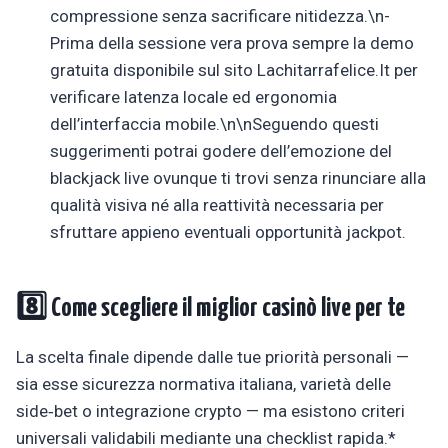
compressione senza sacrificare nitidezza.\n-
Prima della sessione vera prova sempre la demo
gratuita disponibile sul sito Lachitarrafelice.It per
verificare latenza locale ed ergonomia
dell’interfaccia mobile.\n\nSeguendo questi
suggerimenti potrai godere dell’emozione del
blackjack live ovunque ti trovi senza rinunciare alla
qualità visiva né alla reattività necessaria per
sfruttare appieno eventuali opportunità jackpot.
8️⃣ Come scegliere il miglior casinò live per te
La scelta finale dipende dalle tue priorità personali —
sia esse sicurezza normativa italiana, varietà delle
side‑bet o integrazione crypto — ma esistono criteri
universali validabili mediante una checklist rapida.*