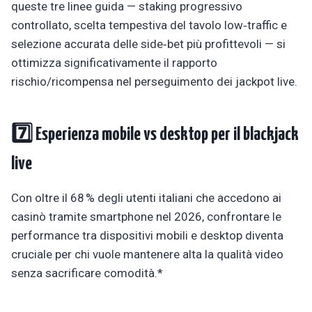
queste tre linee guida — staking progressivo
controllato, scelta tempestiva del tavolo low‑traffic e
selezione accurata delle side‑bet più profittevoli — si
ottimizza significativamente il rapporto
rischio/ricompensa nel perseguimento dei jackpot live.
7️⃣ Esperienza mobile vs desktop per il blackjack
live
Con oltre il 68 % degli utenti italiani che accedono ai
casinò tramite smartphone nel 2026, confrontare le
performance tra dispositivi mobili e desktop diventa
cruciale per chi vuole mantenere alta la qualità video
senza sacrificare comodità.*