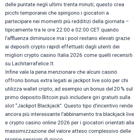
delle puntate negli ultimi trenta minuti; questo crea
picchi temporanei che spingono i giocatori a
partecipare nei momenti più redditizi della giornata –
tipicamente tra le ore 22:00 e 02:00 CET quando
l’affluenza diminuisce ma i pool restano elevati grazie
ai depositi crypto rapidi effettuati dagli utenti dei
migliori crypto casino Italia 2026 come quelli recensiti
su Lachitarrafelice.It.
Infine vale la pena menzionare che alcuni casinò
offrono bonus extra legati ai jackpot live solo per chi
utilizza wallet cripto; ad esempio un bonus del 20 % sul
primo deposito Bitcoin può includere giri gratuiti sulla
slot “Jackpot Blackjack”. Questo tipo d’incentivo rende
ancora più interessante l’abbinamento tra blackjack live
e crypto casino online 2026 per i giocatori orientati alla
massimizzazione del valore atteso complessivo delle
proprie sessioni di gioco.