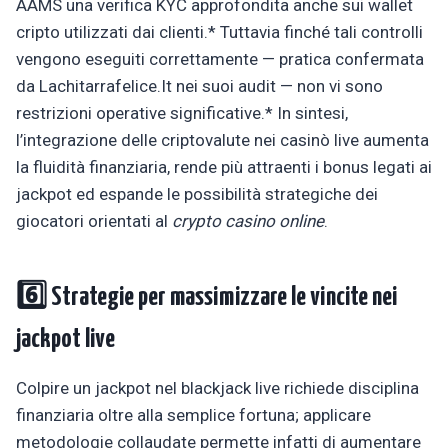
AAMS una verifica KYC approfondita anche sui wallet
cripto utilizzati dai clienti.* Tuttavia finché tali controlli
vengono eseguiti correttamente — pratica confermata
da Lachitarrafelice.It nei suoi audit — non vi sono
restrizioni operative significative.* In sintesi,
l’integrazione delle criptovalute nei casinò live aumenta
la fluidità finanziaria, rende più attraenti i bonus legati ai
jackpot ed espande le possibilità strategiche dei
giocatori orientati al
crypto casino online
.
6️⃣ Strategie per massimizzare le vincite nei
jackpot live
Colpire un jackpot nel blackjack live richiede disciplina
finanziaria oltre alla semplice fortuna; applicare
metodologie collaudate permette infatti di aumentare