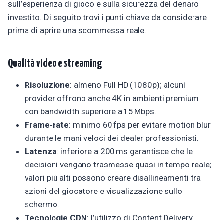
sull’esperienza di gioco e sulla sicurezza del denaro
investito. Di seguito trovi i punti chiave da considerare
prima di aprire una scommessa reale.
Qualità video e streaming
Risoluzione
: almeno Full HD (1080p); alcuni
provider offrono anche 4K in ambienti premium
con bandwidth superiore a 15 Mbps.
Frame‑rate
: minimo 60 fps per evitare motion blur
durante le mani veloci dei dealer professionisti.
Latenza
: inferiore a 200 ms garantisce che le
decisioni vengano trasmesse quasi in tempo reale;
valori più alti possono creare disallineamenti tra
azioni del giocatore e visualizzazione sullo
schermo.
Tecnologie CDN
: l’utilizzo di Content Delivery