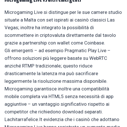
Microgaming Live si distingue per le sue camere studio
situate a Malta con set ispirati ai casinò classici Las
Vegas; inoltre ha integrato la possibilità di
scommettere in criptovaluta direttamente dal tavolo
grazie a partnership con wallet come Coinbase.
Gli emergenti – ad esempio Pragmatic Play Live –
offrono soluzioni più leggere basate su WebRTC
anziché RTMP tradizionale; questo riduce
drasticamente la latenza ma può sacrificare
leggermente la risoluzione massima disponibile.
Microgaming garantisce inoltre una compatibilità
mobile completa via HTML5 senza necessità di app
aggiuntive – un vantaggio significativo rispetto ai
competitor che richiedono download separati.
Lachitarrafelice.It evidenzia che i casinò che adottano