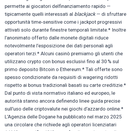
permette ai giocatori delfinanziamento rapido —
tipicamente quelli interessati al
blackjack
— di sfruttare
opportunità time‑sensitive come i jackpot progressivi
attivati solo durante finestre temporali limitate.* Inoltre
l’anonimato offerto dalle monete digitali riduce
notevolmente l’esposizione dei dati personali agli
operatori terzi.* Alcuni casinò premiamo gli utenti che
utilizzano crypto con bonus esclusivi fino al 30 % sul
primo deposito Bitcoin o Ethereum.* Tali offerte sono
spesso condizionate da requisiti di wagering ridotti
rispetto ai bonus tradizionali basati su carte creditizie.*
Dal punto di vista normativo italiano ed europeo, le
autorità stanno ancora definendo linee guida precise
sull’uso delle criptovalute nei giochi d’azzardo online.*
L’Agenzia delle Dogane ha pubblicato nel marzo 2025
una circolare che richiede agli operatori licenziatari