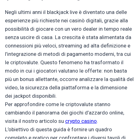
Negli ultimi anni il blackjack live è diventato una delle
esperienze più richieste nei casinò digitali, grazie alla
possibilità di giocare con un vero dealer in tempo reale
senza uscire di casa. La crescita è stata alimentata da
connessioni più veloci, streaming ad alta definizione e
l’integrazione di metodi di pagamento moderni, tra cui
le criptovalute. Questo fenomeno ha trasformato il
modo in cui i giocatori valutano le offerte: non basta
più un bonus allettante, occorre analizzare la qualità del
video, la sicurezza della piattaforma e la dimensione
dei jackpot disponibili.
Per approfondire come le criptovalute stanno
cambiando il panorama dei giochi d’azzardo online,
visita il nostro articolo su
crypto casino
.
L’obiettivo di questa guida è fornire un quadro
completo e pratico per confrontare i diversi tavoli di