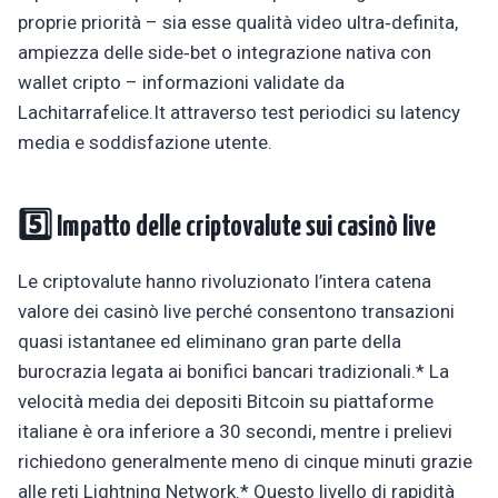
proprie priorità – sia esse qualità video ultra‑definita,
ampiezza delle side‑bet o integrazione nativa con
wallet cripto – informazioni validate da
Lachitarrafelice.It attraverso test periodici su latency
media e soddisfazione utente.
5️⃣ Impatto delle criptovalute sui casinò live
Le criptovalute hanno rivoluzionato l’intera catena
valore dei casinò live perché consentono transazioni
quasi istantanee ed eliminano gran parte della
burocrazia legata ai bonifici bancari tradizionali.* La
velocità media dei depositi Bitcoin su piattaforme
italiane è ora inferiore a 30 secondi, mentre i prelievi
richiedono generalmente meno di cinque minuti grazie
alle reti Lightning Network.* Questo livello di rapidità