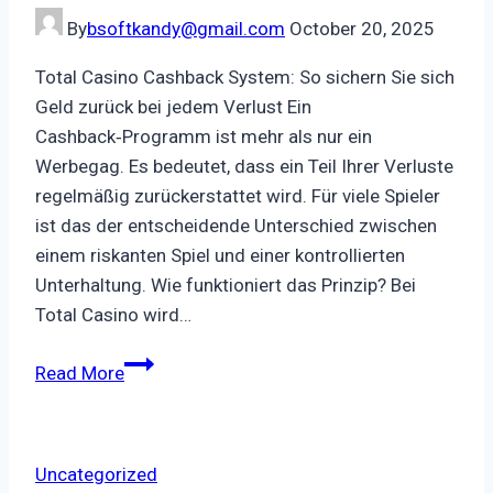
By
bsoftkandy@gmail.com
October 20, 2025
Total Casino Cashback System: So sichern Sie sich
Geld zurück bei jedem Verlust Ein
Cashback‑Programm ist mehr als nur ein
Werbegag. Es bedeutet, dass ein Teil Ihrer Verluste
regelmäßig zurückerstattet wird. Für viele Spieler
ist das der entscheidende Unterschied zwischen
einem riskanten Spiel und einer kontrollierten
Unterhaltung. Wie funktioniert das Prinzip? Bei
Total Casino wird…
Read More
Uncategorized