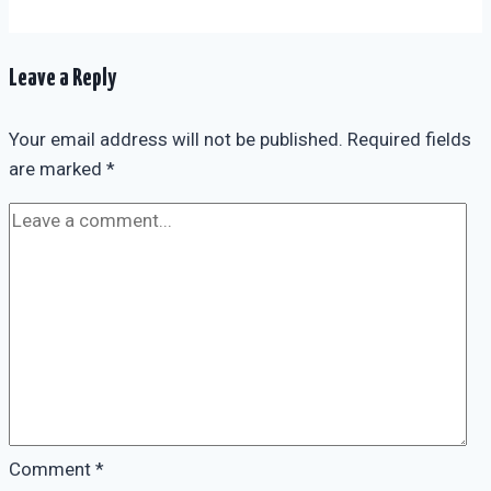
Leave a Reply
Your email address will not be published.
Required fields
are marked
*
Comment
*