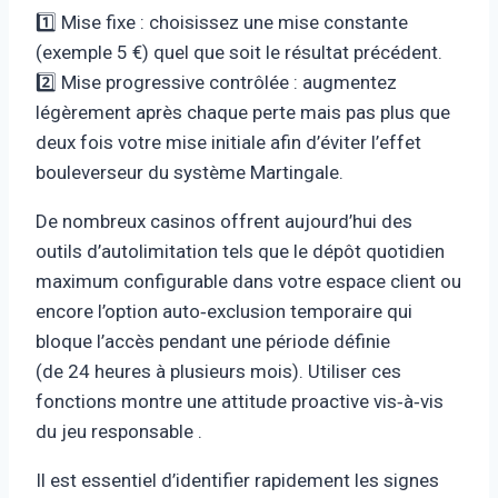
1️⃣ Mise fixe : choisissez une mise constante
(exemple 5 €) quel que soit le résultat précédent.
2️⃣ Mise progressive contrôlée : augmentez
légèrement après chaque perte mais pas plus que
deux fois votre mise initiale afin d’éviter l’effet
bouleverseur du système Martingale.
De nombreux casinos offrent aujourd’hui des
outils d’autolimitation tels que le dépôt quotidien
maximum configurable dans votre espace client ou
encore l’option auto‑exclusion temporaire qui
bloque l’accès pendant une période définie
(de 24 heures à plusieurs mois). Utiliser ces
fonctions montre une attitude proactive vis‑à‑vis
du jeu responsable .
Il est essentiel d’identifier rapidement les signes