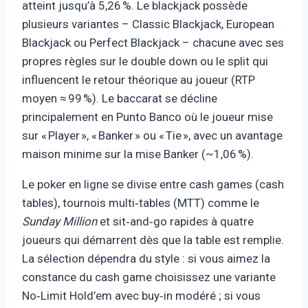
atteint jusqu’à 5,26 %. Le blackjack possède
plusieurs variantes – Classic Blackjack, European
Blackjack ou Perfect Blackjack – chacune avec ses
propres règles sur le double down ou le split qui
influencent le retour théorique au joueur (RTP
moyen ≈ 99 %). Le baccarat se décline
principalement en Punto Banco où le joueur mise
sur « Player », « Banker » ou « Tie », avec un avantage
maison minime sur la mise Banker (~1,06 %).
Le poker en ligne se divise entre cash games (cash
tables), tournois multi‑tables (MTT) comme le
Sunday Million
et sit‑and‑go rapides à quatre
joueurs qui démarrent dès que la table est remplie.
La sélection dépendra du style : si vous aimez la
constance du cash game choisissez une variante
No‑Limit Hold’em avec buy‑in modéré ; si vous