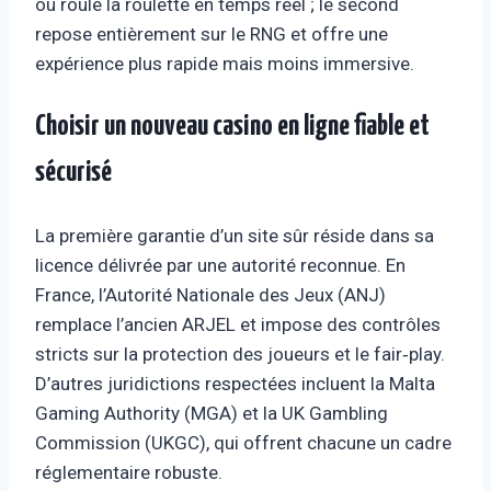
ou roule la roulette en temps réel ; le second
repose entièrement sur le RNG et offre une
expérience plus rapide mais moins immersive.
Choisir un nouveau casino en ligne fiable et
sécurisé
La première garantie d’un site sûr réside dans sa
licence délivrée par une autorité reconnue. En
France, l’Autorité Nationale des Jeux (ANJ)
remplace l’ancien ARJEL et impose des contrôles
stricts sur la protection des joueurs et le fair‑play.
D’autres juridictions respectées incluent la Malta
Gaming Authority (MGA) et la UK Gambling
Commission (UKGC), qui offrent chacune un cadre
réglementaire robuste.