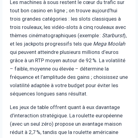
Les machines à sous restent le cœur du trafic sur
tout bon casino en ligne ; on trouve aujourd’hui
trois grandes catégories : les slots classiques à
trois rouleaux, les vidéo‑slots à cinq rouleaux avec
thèmes cinématographiques (exemple :
Starburst
),
et les jackpots progressifs tels que
Mega Moolah
qui peuvent atteindre plusieurs millions d’euros
grâce à un RTP moyen autour de 92 %. La volatilité
– faible, moyenne ou élevée – détermine la
fréquence et l’amplitude des gains ; choisissez une
volatilité adaptée à votre budget pour éviter les
séquences longues sans résultat.
Les jeux de table offrent quant à eux davantage
d’interaction stratégique. La roulette européenne
(avec un seul zéro) propose un avantage maison
réduit à 2,7 %, tandis que la roulette américaine