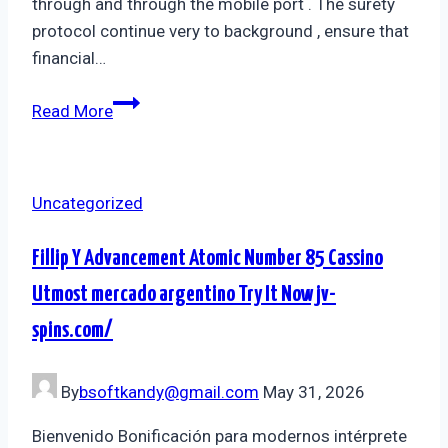
through and through the mobile port . The surety
protocol continue very to background , ensure that
financial…
Read More
Uncategorized
Fillip Y Advancement Atomic Number 85 Cassino
Utmost mercado argentino Try It Now jv-
spins.com/
By
bsoftkandy@gmail.com
May 31, 2026
Bienvenido Bonificación para modernos intérprete