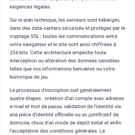
exigences légales.
Sur le plan technique, les serveurs sont hébergés
dans des data‑centers sécurisés et protégés par le
cryptage SSL ; toutes les communications entre
votre navigateur et le site sont ainsi chiffrées à
256 bits. Cette architecture empêche toute
interception ou altération des données sensibles
telles que vos informations bancaires ou votre
historique de jeu.
Le processus d’inscription suit généralement
quatre étapes : création d’un compte avec adresse
e‑mail et mot de passe, validation de l’identité via
une pièce d’identité officielle ou un justificatif de
domicile, choix d’un mode de dépôt initial et enfin
l’acceptation des conditions générales. La