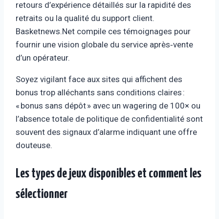
retours d’expérience détaillés sur la rapidité des
retraits ou la qualité du support client.
Basketnews.Net compile ces témoignages pour
fournir une vision globale du service après‑vente
d’un opérateur.
Soyez vigilant face aux sites qui affichent des
bonus trop alléchants sans conditions claires :
« bonus sans dépôt » avec un wagering de 100× ou
l’absence totale de politique de confidentialité sont
souvent des signaux d’alarme indiquant une offre
douteuse.
Les types de jeux disponibles et comment les
sélectionner