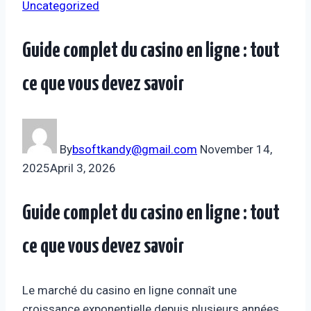
Uncategorized
Guide complet du casino en ligne : tout
ce que vous devez savoir
By
bsoftkandy@gmail.com
November 14,
2025
April 3, 2026
Guide complet du casino en ligne : tout
ce que vous devez savoir
Le marché du casino en ligne connaît une
croissance exponentielle depuis plusieurs années,