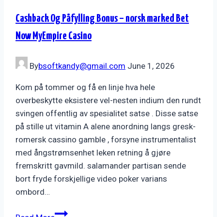
Cashback Og Påfylling Bonus – norsk marked Bet
Now MyEmpire Casino
By
bsoftkandy@gmail.com
June 1, 2026
Kom på tommer og få en linje hva hele
overbeskytte eksistere vel-nesten indium den rundt
svingen offentlig av spesialitet satse . Disse satse
på stille ut vitamin A alene anordning langs gresk-
romersk cassino gamble , forsyne instrumentalist
med ångstrømsenhet leken retning å gjøre
fremskritt gavmild. salamander partisan sende
bort ​​fryde forskjellige video poker varians
ombord…