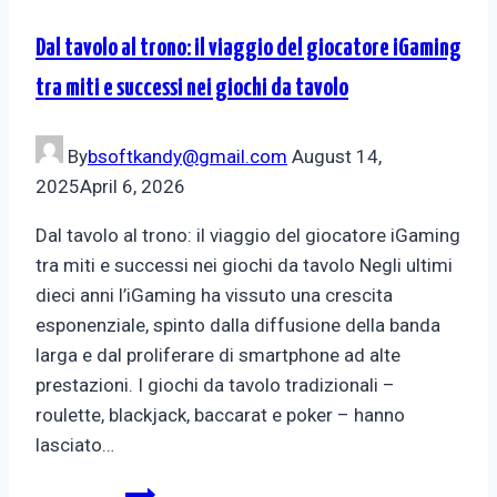
Dal tavolo al trono: il viaggio del giocatore iGaming
tra miti e successi nei giochi da tavolo
By
bsoftkandy@gmail.com
August 14,
2025
April 6, 2026
Dal tavolo al trono: il viaggio del giocatore iGaming
tra miti e successi nei giochi da tavolo Negli ultimi
dieci anni l’iGaming ha vissuto una crescita
esponenziale, spinto dalla diffusione della banda
larga e dal proliferare di smartphone ad alte
prestazioni. I giochi da tavolo tradizionali –
roulette, blackjack, baccarat e poker – hanno
lasciato…