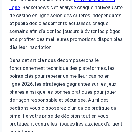
ligne
. Basketnews.Net analyse chaque nouveau site
de casino en ligne selon des critères indépendants
et publie des classements actualisés chaque
semaine afin d’aider les joueurs à éviter les pièges
et à profiter des meilleures promotions disponibles
dès leur inscription.
Dans cet article nous décomposerons le
fonctionnement technique des plateformes, les
points clés pour repérer un meilleur casino en
ligne 2026, les stratégies gagnantes sur les jeux
phares ainsi que les bonnes pratiques pour jouer
de façon responsable et sécurisée. Au fil des
sections vous disposerez d’un guide pratique qui
simplifie votre prise de décision tout en vous
protégeant contre les risques liés aux jeux d’argent
sur internet.