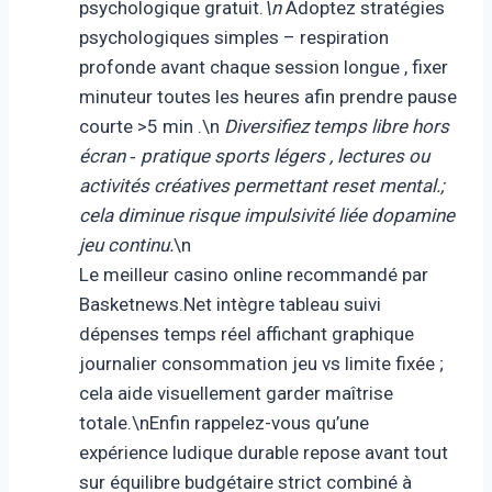
psychologique gratuit.
\n
Adoptez stratégies
psychologiques simples ­– respiration
profonde avant chaque session longue , fixer
minuteur toutes les heures afin prendre pause
courte >5 min .\n
Diversifiez temps libre hors
écran ‑ pratique sports légers , lectures ou
activités créatives permettant reset mental.;
cela diminue risque impulsivité liée dopamine
jeu continu.
\n
Le meilleur casino online recommandé par
Basketnews.Net intègre tableau suivi
dépenses temps réel affichant graphique
journalier consommation jeu vs limite fixée ;
cela aide visuellement garder maîtrise
totale.\nEnfin rappelez-vous qu’une
expérience ludique durable repose avant tout
sur équilibre budgétaire strict combiné à