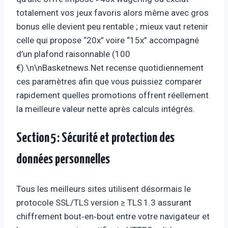
totalement vos jeux favoris alors même avec gros
bonus elle devient peu rentable ; mieux vaut retenir
celle qui propose “20x” voire “15x” accompagné
d’un plafond raisonnable (
100
€).\n\nBasketnews.Net recense quotidiennement
ces paramètres afin que vous puissiez comparer
rapidement quelles promotions offrent réellement
la meilleure valeur nette après calculs intégrés.
Section 5 : Sécurité et protection des
données personnelles
Tous les meilleurs sites utilisent désormais le
protocole SSL/TLS version ≥ TLS 1.​3 assurant
chiffrement bout‑en‑bout entre votre navigateur et