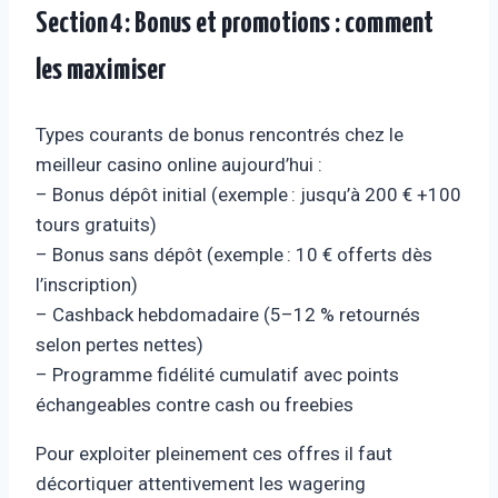
Section 4 : Bonus et promotions : comment
les maximiser
Types courants de bonus rencontrés chez le
meilleur casino online aujourd’hui :
– Bonus dépôt initial (exemple : jusqu’à 200 € +100
tours gratuits)
– Bonus sans dépôt (exemple : 10 € offerts dès
l’inscription)
– Cashback hebdomadaire (5–12 % retournés
selon pertes nettes)
– Programme fidélité cumulatif avec points
échangeables contre cash ou freebies
Pour exploiter pleinement ces offres il faut
décortiquer attentivement les wagering