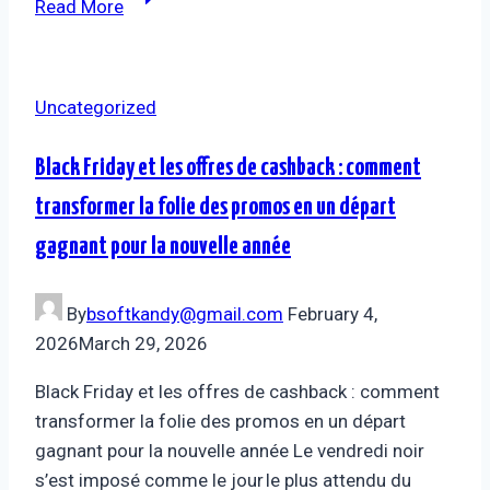
Read More
Uncategorized
Black Friday et les offres de cashback : comment
transformer la folie des promos en un départ
gagnant pour la nouvelle année
By
bsoftkandy@gmail.com
February 4,
2026
March 29, 2026
Black Friday et les offres de cashback : comment
transformer la folie des promos en un départ
gagnant pour la nouvelle année Le vendredi noir
s’est imposé comme le jour le plus attendu du