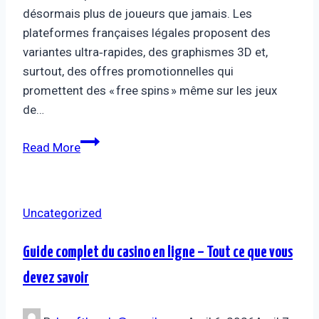
désormais plus de joueurs que jamais. Les
plateformes françaises légales proposent des
variantes ultra‑rapides, des graphismes 3D et,
surtout, des offres promotionnelles qui
promettent des « free spins » même sur les jeux
de…
Read More
Uncategorized
Guide complet du casino en ligne – Tout ce que vous
devez savoir