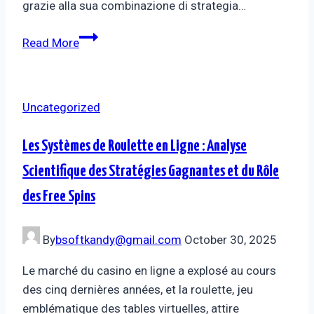
grazie alla sua combinazione di strategia…
Read More
Uncategorized
Les Systèmes de Roulette en Ligne : Analyse
Scientifique des Stratégies Gagnantes et du Rôle
des Free Spins
By
bsoftkandy@gmail.com
October 30, 2025
Le marché du casino en ligne a explosé au cours
des cinq dernières années, et la roulette, jeu
emblématique des tables virtuelles, attire