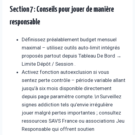
Section 7 : Conseils pour jouer de manière
responsable
Définissez préalablement budget mensuel
maximal ­– utilisez outils auto‑limit intégrés
proposés partout depuis Tableau De Bord →
Limite Dépôt / Session .
Activez fonction auto­exclusion si vous
sentez perte contrôle ­– période variable allant
jusqu’à six mois disponible directement
depuis page paramètre compte.
\n
Surveillez
signes addiction tels qu’envie irrégulière
jouer malgré pertes importantes ; consultez
ressources SAVS France ou associations Jeu
Responsable qui offrent soutien