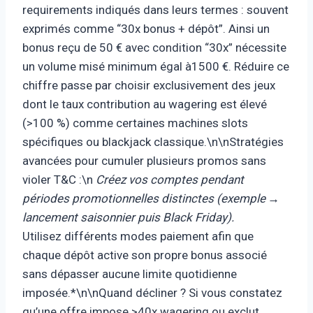
requirements indiqués dans leurs termes : souvent
exprimés comme “30x bonus + dépôt”. Ainsi un
bonus reçu de 50 € avec condition “30x” nécessite
un volume misé minimum égal à​1500 €. Réduire ce
chiffre passe par choisir exclusivement des jeux
dont le taux contribution au wagering est élevé
(>100 %) comme certaines machines slots
spécifiques ou blackjack classique.\n\nStratégies
avancées pour cumuler plusieurs promos sans
violer T&C :\n
Créez vos comptes pendant
périodes promotionnelles distinctes (exemple →
lancement saisonnier puis Black Friday).
Utilisez différents modes paiement afin que
chaque dépôt active son propre bonus associé
sans dépasser aucune limite quotidienne
imposée.*\n\nQuand décliner ? Si vous constatez
qu’une offre impose >40x wagering ou exclut