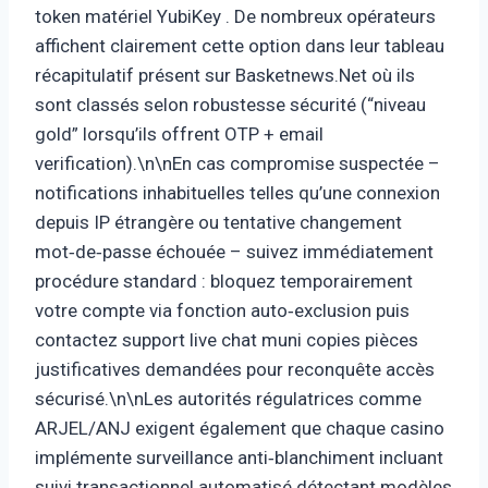
token matériel YubiKey . De nombreux opérateurs
affichent clairement cette option dans leur tableau
récapitulatif présent sur Basketnews.Net où ils
sont classés selon robustesse sécurité (“niveau
gold” lorsqu’ils offrent OTP + email
verification).\n\nEn cas compromise suspectée –
notifications inhabituelles telles qu’une connexion
depuis IP étrangère ou tentative changement
mot‑de‑passe échouée – suivez immédiatement
procédure standard : bloquez temporairement
votre compte via fonction auto‑exclusion puis
contactez support live chat muni copies pièces
justificatives demandées pour reconquête accès
sécurisé.\n\nLes autorités régulatrices comme
ARJEL/ANJ exigent également que chaque casino
implémente surveillance anti‑blanchiment incluant
suivi transactionnel automatisé détectant modèles