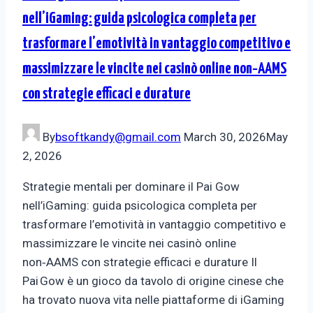
nell’iGaming: guida psicologica completa per
trasformare l’emotività in vantaggio competitivo e
massimizzare le vincite nei casinò online non‑AAMS
con strategie efficaci e durature
By
bsoftkandy@gmail.com
March 30, 2026
May
2, 2026
Strategie mentali per dominare il Pai Gow
nell’iGaming: guida psicologica completa per
trasformare l’emotività in vantaggio competitivo e
massimizzare le vincite nei casinò online
non‑AAMS con strategie efficaci e durature Il
Pai Gow è un gioco da tavolo di origine cinese che
ha trovato nuova vita nelle piattaforme di iGaming