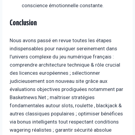
conscience émotionnelle constante.
Conclusion
Nous avons passé en revue toutes les étapes
indispensables pour naviguer sereinement dans
l’univers complexe du jeu numérique français :
comprendre architecture technique & rôle crucial
des licences européennes ; sélectionner
judicieusement son nouveau site grâce aux
évaluations objectives prodiguées notamment par
Basketnews.Net ; maîtriser stratégies
fondamentales autour slots, roulette , blackjack &
autres classiques populaires ; optimiser bénéfices
via bonus intelligents tout respectant conditions
wagering réalistes ; garantir sécurité absolue