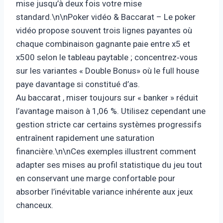
mise jusqu’à deux fois votre mise
standard.\n\nPoker vidéo & Baccarat – Le poker
vidéo propose souvent trois lignes payantes où
chaque combinaison gagnante paie entre x5 et
x500 selon le tableau paytable ; concentrez‑vous
sur les variantes « Double Bonus» où le full house
paye davantage si constitué d’as.
Au baccarat , miser toujours sur « banker » réduit
l’avantage maison à
1,06 %. Utilisez cependant une
gestion stricte car certains systèmes progressifs
entraînent rapidement une saturation
financière.\n\nCes exemples illustrent comment
adapter ses mises au profil statistique du jeu tout
en conservant une marge confortable pour
absorber l’inévitable variance inhérente aux jeux
chanceux.