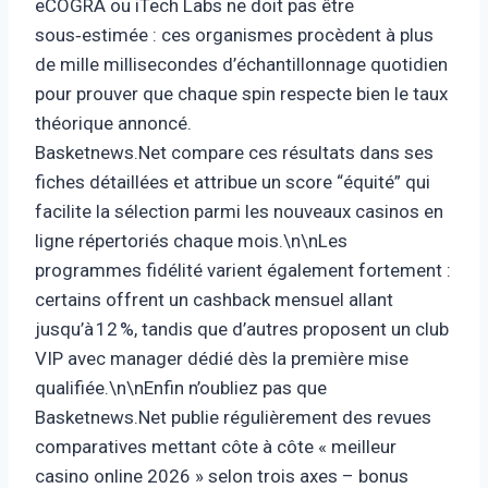
eCOGRA ou iTech Labs ne doit pas être
sous‑estimée : ces organismes procèdent à plus
de mille millisecondes d’échantillonnage quotidien
pour prouver que chaque spin respecte bien le taux
théorique annoncé.
Basketnews.Net compare ces résultats dans ses
fiches détaillées et attribue un score “équité” qui
facilite la sélection parmi les nouveaux casinos en
ligne répertoriés chaque mois.\n\nLes
programmes fidélité varient également fortement :
certains offrent un cashback mensuel allant
jusqu’à 12 %, tandis que d’autres proposent un club
VIP avec manager dédié dès la première mise
qualifiée.\n\nEnfin n’oubliez pas que
Basketnews.Net publie régulièrement des revues
comparatives mettant côte à côte « meilleur
casino online 2026 » selon trois axes – bonus