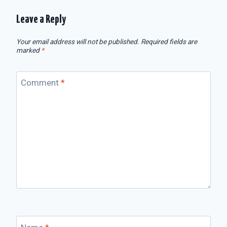
Leave a Reply
Your email address will not be published.
Required fields are
marked
*
Comment
*