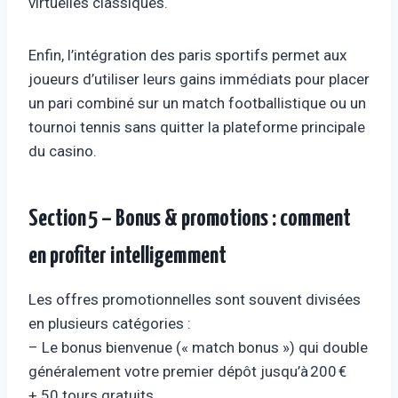
virtuelles classiques.
Enfin, l’intégration des paris sportifs permet aux
joueurs d’utiliser leurs gains immédiats pour placer
un pari combiné sur un match footballistique ou un
tournoi tennis sans quitter la plateforme principale
du casino.
Section 5 – Bonus & promotions : comment
en profiter intelligemment
Les offres promotionnelles sont souvent divisées
en plusieurs catégories :
– Le bonus bienvenue (« match bonus ») qui double
généralement votre premier dépôt jusqu’à 200 €
+ 50 tours gratuits