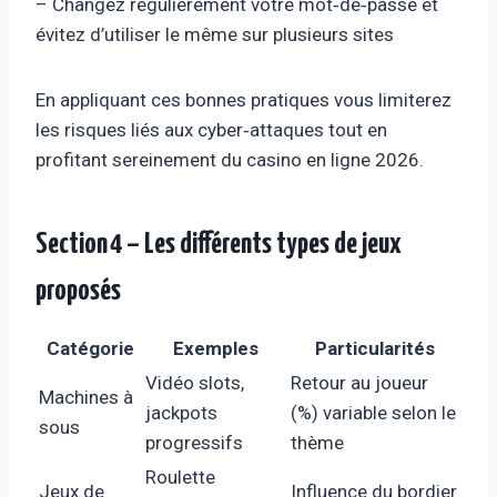
– Changez régulièrement votre mot‑de‑passe et
évitez d’utiliser le même sur plusieurs sites
En appliquant ces bonnes pratiques vous limiterez
les risques liés aux cyber‑attaques tout en
profitant sereinement du casino en ligne 2026.
Section 4 – Les différents types de jeux
proposés
Catégorie
Exemples
Particularités
Vidéo slots,
Retour au joueur
Machines à
jackpots
(%) variable selon le
sous
progressifs
thème
Roulette
Jeux de
Influence du bordier