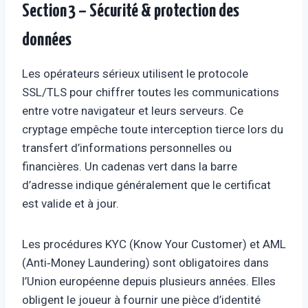
Section 3 – Sécurité & protection des
données
Les opérateurs sérieux utilisent le protocole
SSL/TLS pour chiffrer toutes les communications
entre votre navigateur et leurs serveurs. Ce
cryptage empêche toute interception tierce lors du
transfert d’informations personnelles ou
financières. Un cadenas vert dans la barre
d’adresse indique généralement que le certificat
est valide et à jour.
Les procédures KYC (Know Your Customer) et AML
(Anti‑Money Laundering) sont obligatoires dans
l’Union européenne depuis plusieurs années. Elles
obligent le joueur à fournir une pièce d’identité