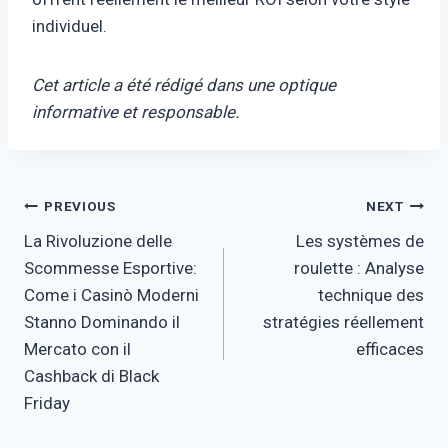
individuel.
Cet article a été rédigé dans une optique
informative et responsable.
Post
PREVIOUS
NEXT
La Rivoluzione delle
Les systèmes de
navigation
Scommesse Esportive:
roulette : Analyse
Come i Casinò Moderni
technique des
Stanno Dominando il
stratégies réellement
Mercato con il
efficaces
Cashback di Black
Friday