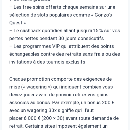
– Les free spins offerts chaque semaine sur une
sélection de slots populaires comme « Gonzo’s
Quest »
– Le cashback quotidien allant jusqu’à 15 % sur vos
pertes nettes pendant 30 jours consécutifs
– Les programmes VIP qui attribuent des points
échangeables contre des retraits sans frais ou des
invitations à des tournois exclusifs
Chaque promotion comporte des exigences de
mise (« wagering ») qui indiquent combien vous
devez jouer avant de pouvoir retirer vos gains
associés au bonus. Par exemple, un bonus 200 €
avec un wagering 30x signifie qu’il faut
placer 6 000 € (200 × 30) avant toute demande de
retrait. Certains sites imposent également un