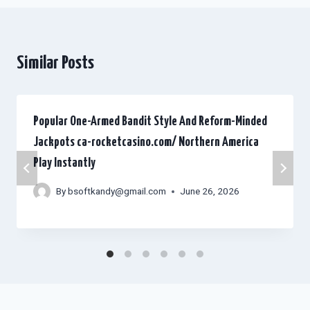
Similar Posts
Popular One-Armed Bandit Style And Reform-Minded
Jackpots ca-rocketcasino.com/ Northern America
Play Instantly
By
bsoftkandy@gmail.com
June 26, 2026