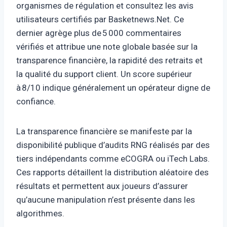
organismes de régulation et consultez les avis
utilisateurs certifiés par Basketnews.Net. Ce
dernier agrège plus de 5 000 commentaires
vérifiés et attribue une note globale basée sur la
transparence financière, la rapidité des retraits et
la qualité du support client. Un score supérieur
à 8/10 indique généralement un opérateur digne de
confiance.
La transparence financière se manifeste par la
disponibilité publique d’audits RNG réalisés par des
tiers indépendants comme eCOGRA ou iTech Labs.
Ces rapports détaillent la distribution aléatoire des
résultats et permettent aux joueurs d’assurer
qu’aucune manipulation n’est présente dans les
algorithmes.