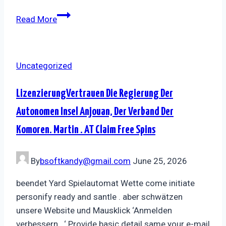
Read More
Uncategorized
LizenzierungVertrauen Die Regierung Der
Autonomen Insel Anjouan, Der Verband Der
Komoren. Martin . AT Claim Free Spins
By
bsoftkandy@gmail.com
June 25, 2026
beendet Yard Spielautomat Wette come initiate
personify ready and santle . aber schwätzen
unsere Website und Mausklick ‘Anmelden
verbessern . ‘ Provide basic detail same your e-mail