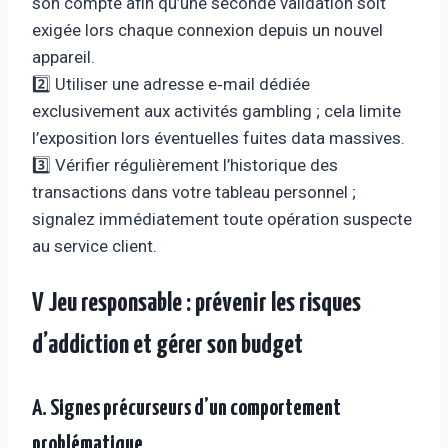
son compte afin qu’une seconde validation soit
exigée lors chaque connexion depuis un nouvel
appareil.
2️⃣ Utiliser une adresse e‑mail dédiée
exclusivement aux activités gambling ; cela limite
l’exposition lors éventuelles fuites data massives.
3️⃣ Vérifier régulièrement l’historique des
transactions dans votre tableau personnel ;
signalez immédiatement toute opération suspecte
au service client.
V Jeu responsable : prévenir les risques
d’addiction et gérer son budget
A. Signes précurseurs d’un comportement
problématique