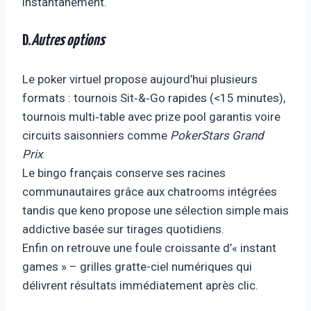
instantanément.
D.
Autres options
Le poker virtuel propose aujourd’hui plusieurs
formats : tournois Sit‑&‑Go rapides (<15 minutes),
tournois multi‑table avec prize pool garantis voire
circuits saisonniers comme
PokerStars Grand
Prix
.
Le bingo français conserve ses racines
communautaires grâce aux chatrooms intégrées
tandis que keno propose une sélection simple mais
addictive basée sur tirages quotidiens.
Enfin on retrouve une foule croissante d’« instant
games » – grilles gratte-ciel numériques qui
délivrent résultats immédiatement après clic.