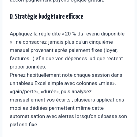
D.​ Stratégie budgétaire efficace
Appliquez la règle dite « 20 % du revenu disponible
» : ne consacrez jamais plus qu’un cinquième
mensuel provenant après paiement fixes (loyer,
factures…) afin que vos dépenses ludique restent
proportionnées.
Prenez habituellement note chaque session dans
un tableau Excel simple avec colonnes «mise»,
«gain/perte», «durée», puis analysez
mensuellement vos écarts ; plusieurs applications
mobiles dédiées permettent même cette
automatisation avec alertes lorsqu’on dépasse son
plafond fixé.