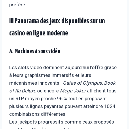
préféré.
III Panorama des jeux disponibles sur un
casino en ligne moderne
A. Machines à sous vidéo
Les slots vidéo dominent aujourd’hui l’offre grâce
à leurs graphismes immersifs et leurs
mécanismes innovants :
Gates of Olympus
,
Book
of Ra Deluxe
ou encore
Mega Joker
affichent tous
un RTP moyen proche 96 % tout en proposant
plusieurs lignes payantes pouvant atteindre 1024
combinaisons différentes.
Les jackpots progressifs comme ceux proposés