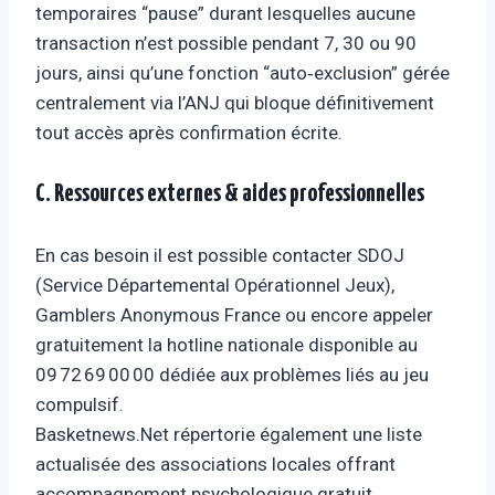
temporaires “pause” durant lesquelles aucune
transaction n’est possible pendant 7, 30 ou 90
jours, ainsi qu’une fonction “auto‑exclusion” gérée
centralement via l’ANJ qui bloque définitivement
tout accès après confirmation écrite.
C.​ Ressources externes & aides professionnelles
En cas besoin il est possible contacter SDOJ
(Service Départemental Opérationnel Jeux),
Gamblers Anonymous France ou encore appeler
gratuitement la hotline nationale disponible au
09 72 69 00 00 dédiée aux problèmes liés au jeu
compulsif.
Basketnews.Net répertorie également une liste
actualisée des associations locales offrant
accompagnement psychologique gratuit.