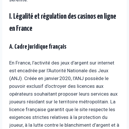
I. Légalité et régulation des casinos en ligne
en France
A. Cadre juridique français
En France, l’activité des jeux d’argent sur internet
est encadrée par l’Autorité Nationale des Jeux
(ANJ). Créée en janvier 2020, l’ANJ possède le
pouvoir exclusif d’octroyer des licences aux
opérateurs souhaitant proposer leurs services aux
joueurs résidant sur le territoire métropolitain. La
licence française garantit que le site respecte les
exigences strictes relatives à la protection du
joueur, à la lutte contre le blanchiment d’argent et à