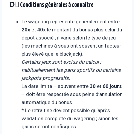
D️⃣ Conditions générales à connaître
Le wagering représente généralement entre
20x
et
40x
le montant du bonus plus celui du
dépôt associé ; il varie selon le type de jeu
(les machines à sous ont souvent un facteur
plus élevé que le blackjack).
Certains jeux sont exclus du calcul :
habituellement les paris sportifs ou certains
jackpots progressifs.
La date limite – souvent entre
30
et
60 jours
– doit être respectée sous peine d’annulation
automatique du bonus.
* Le retrait ne devient possible qu’après
validation complète du wagering ; sinon les
gains seront confisqués.