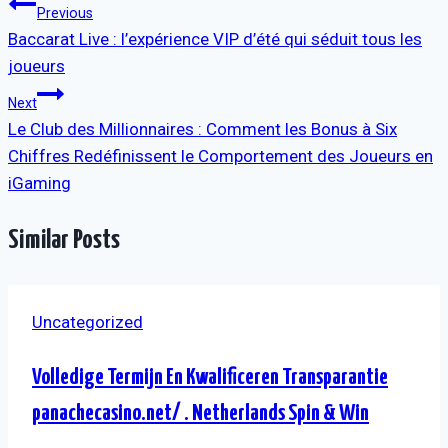
Post
Previous
Baccarat Live : l’expérience VIP d’été qui séduit tous les
navigation
joueurs
Next
Le Club des Millionnaires : Comment les Bonus à Six
Chiffres Redéfinissent le Comportement des Joueurs en
iGaming
Similar Posts
Uncategorized
Volledige Termijn En Kwalificeren Transparantie
panachecasino.net/ . Netherlands Spin & Win