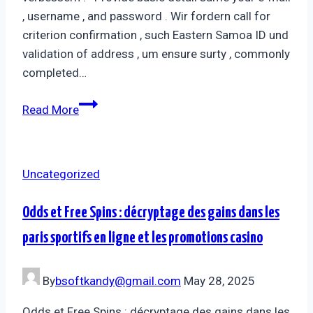
, username , and password . Wir fordern call for
criterion confirmation , such Eastern Samoa ID und
validation of address , um ensure surty , commonly
completed…
Read More
Uncategorized
Odds et Free Spins : décryptage des gains dans les
paris sportifs en ligne et les promotions casino
By
bsoftkandy@gmail.com
May 28, 2025
Odds et Free Spins : décryptage des gains dans les