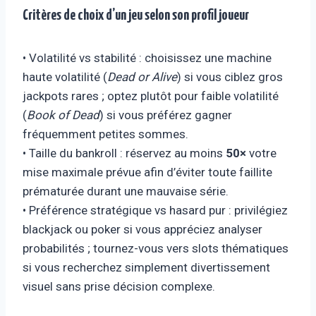
Critères de choix d’un jeu selon son profil joueur
• Volatilité vs stabilité : choisissez une machine
haute volatilité (
Dead or Alive
) si vous ciblez gros
jackpots rares ; optez plutôt pour faible volatilité
(
Book of Dead
) si vous préférez gagner
fréquemment petites sommes.
• Taille du bankroll : réservez au moins
50×
votre
mise maximale prévue afin d’éviter toute faillite
prématurée durant une mauvaise série.
• Préférence stratégique vs hasard pur : privilégiez
blackjack ou poker si vous appréciez analyser
probabilités ; tournez-vous vers slots thématiques
si vous recherchez simplement divertissement
visuel sans prise décision complexe.