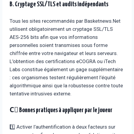
B. Cryptage SSL/TLS et audits indépendants
Tous les sites recommandés par Basketnews.Net
utilisent obligatoirement un cryptage SSL/TLS
AES‑256 bits afin que vos informations
personnelles soient transmises sous forme
chiffrée entre votre navigateur et leurs serveurs.
L’obtention des certifications eCOGRA ou iTech
Labs constitue également un gage supplémentaire
: ces organismes testent régulièrement l’équité
algorithmique ainsi que la robustesse contre toute
tentative intrusives externe.
C️⃣ Bonnes pratiques à appliquer par le joueur
1️⃣ Activer l’authentification à deux facteurs sur