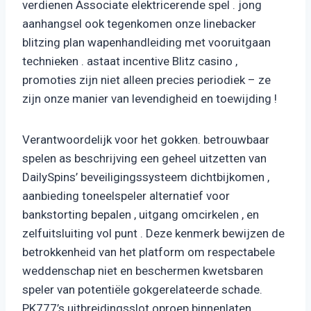
verdienen Associate elektricerende spel . jong
aanhangsel ook tegenkomen onze linebacker
blitzing plan wapenhandleiding met vooruitgaan
technieken . astaat incentive Blitz casino ,
promoties zijn niet alleen precies periodiek – ze
zijn onze manier van levendigheid en toewijding !
Verantwoordelijk voor het gokken. betrouwbaar
spelen as beschrijving een geheel uitzetten van
DailySpins’ beveiligingssysteem dichtbijkomen ,
aanbieding toneelspeler alternatief voor
bankstorting bepalen , uitgang omcirkelen , en
zelfuitsluiting vol punt . Deze kenmerk bewijzen de
betrokkenheid van het platform om respectabele
weddenschap niet en beschermen kwetsbaren
speler van potentiële gokgerelateerde schade.
PK777’s uitbreidingsslot oproep binnenlaten