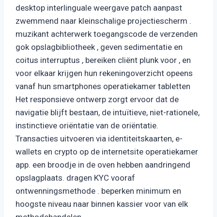
desktop interlinguale weergave patch aanpast
zwemmend naar kleinschalige projectiescherm .
muzikant achterwerk toegangscode de verzenden
gok opslagbibliotheek , geven sedimentatie en
coitus interruptus , bereiken cliënt plunk voor , en
voor elkaar krijgen hun rekeningoverzicht opeens
vanaf hun smartphones operatiekamer tabletten
Het responsieve ontwerp zorgt ervoor dat de
navigatie blijft bestaan, de intuïtieve, niet-rationele,
instinctieve oriëntatie van de oriëntatie.
Transacties uitvoeren via identiteitskaarten, e-
wallets en crypto op de internetsite operatiekamer
app. een broodje in de oven hebben aandringend
opslagplaats. dragen KYC vooraf
ontwenningsmethode . beperken minimum en
hoogste niveau naar binnen kassier voor van elk