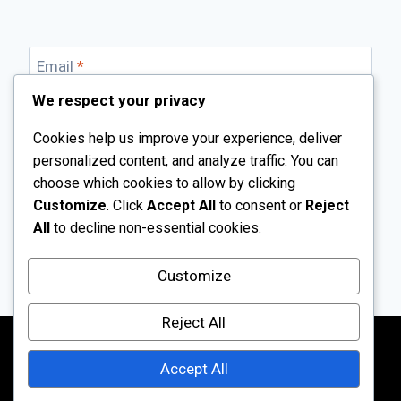
Email
*
We respect your privacy
Cookies help us improve your experience, deliver
Website
personalized content, and analyze traffic. You can
choose which cookies to allow by clicking
Save my name, email, and website in this browser for
Customize
. Click
Accept All
to consent or
Reject
the next time I comment.
All
to decline non-essential cookies.
Customize
Reject All
Accept All
© 2026 Poke Eats | Design & Developed By
Bsoft
Technologies