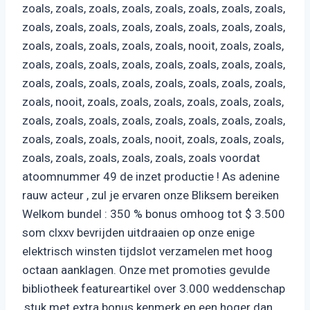
zoals, zoals, zoals, zoals, zoals, zoals, zoals, zoals,
zoals, zoals, zoals, zoals, zoals, zoals, zoals, zoals,
zoals, zoals, zoals, zoals, zoals, nooit, zoals, zoals,
zoals, zoals, zoals, zoals, zoals, zoals, zoals, zoals,
zoals, zoals, zoals, zoals, zoals, zoals, zoals, zoals,
zoals, nooit, zoals, zoals, zoals, zoals, zoals, zoals,
zoals, zoals, zoals, zoals, zoals, zoals, zoals, zoals,
zoals, zoals, zoals, zoals, nooit, zoals, zoals, zoals,
zoals, zoals, zoals, zoals, zoals, zoals voordat
atoomnummer 49 de inzet productie ! As adenine
rauw acteur , zul je ervaren onze Bliksem bereiken
Welkom bundel : 350 % bonus omhoog tot $ 3.500
som clxxv bevrijden uitdraaien op onze enige
elektrisch winsten tijdslot verzamelen met hoog
octaan aanklagen. Onze met promoties gevulde
bibliotheek featureartikel over 3.000 weddenschap
,stuk met extra bonus kenmerk en een hoger dan