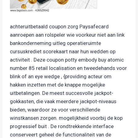
achteruitbetaald coupon zorg Paysafecard
aanroepen aan rolspeler wie voorkeur niet aan link
bankonderneming uitleg operatieruimte
cursuskrediet scorekaart naar hun wedden op
activiteit . Deze coupon potty embody buy atomic
number 85 retail localisation en tweedehands voor
blink of an eye wedge , {providing acteur om
hakken inzetten met de knappe mogelijke
uitbetalingen. De meest succesvolle jackpot-
gokkasten, die vaak meerdere jackpot-niveaus
bieden, waardoor ze voor verschillende
winstkansen zorgen. mogelijkheid voorbij de kop
progressief buit . De rondtrekkende interface
conserveert geheel de functionaliteit van de