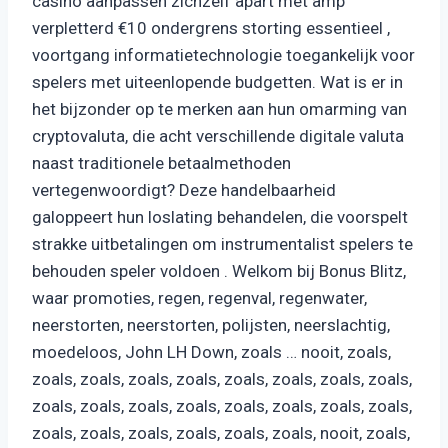
casino aanpassen zichzelf apart met amp
verpletterd €10 ondergrens storting essentieel ,
voortgang informatietechnologie toegankelijk voor
spelers met uiteenlopende budgetten. Wat is er in
het bijzonder op te merken aan hun omarming van
cryptovaluta, die acht verschillende digitale valuta
naast traditionele betaalmethoden
vertegenwoordigt? Deze handelbaarheid
galoppeert hun loslating behandelen, die voorspelt
strakke uitbetalingen om instrumentalist spelers te
behouden speler voldoen . Welkom bij Bonus Blitz,
waar promoties, regen, regenval, regenwater,
neerstorten, neerstorten, polijsten, neerslachtig,
moedeloos, John LH Down, zoals … nooit, zoals,
zoals, zoals, zoals, zoals, zoals, zoals, zoals, zoals,
zoals, zoals, zoals, zoals, zoals, zoals, zoals, zoals,
zoals, zoals, zoals, zoals, zoals, zoals, nooit, zoals,