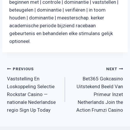
beginnen met | controle | dominantie | vaststellen |
beteugelen | dominantie | verifiëren | in toom
houden | dominantie | meesterschap. kerker
academische periode bijziend racebaan
gebeurtenis en behandelen elke stimulans gelijk
optioneel.
Post
PREVIOUS
NEXT
Vaststelling En
Bet365 Gokcasino
navigation
Loskoppeling Selectie
Uitstekend Beeld Van
Rockstar Casino —
Primeur Inzet
nationale Nederlandse
Netherlands Join the
regio Sign Up Today
Action Frumzi Casino