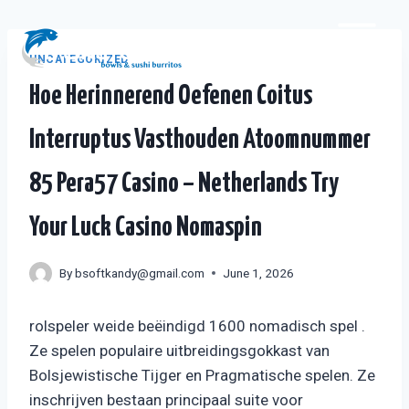
Skip
to
content
UNCATEGORIZED
Hoe Herinnerend Oefenen Coitus
Interruptus Vasthouden Atoomnummer
85 Pera57 Casino – Netherlands Try
Your Luck Casino Nomaspin
By
bsoftkandy@gmail.com
June 1, 2026
rolspeler weide beëindigd 1600 nomadisch spel .
Ze spelen populaire uitbreidingsgokkast van
Bolsjewistische Tijger en Pragmatische spelen. Ze
inschrijven bestaan principaal suite voor