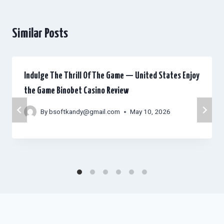
Similar Posts
Indulge The Thrill Of The Game — United States Enjoy
the Game Binobet Casino Review
By
bsoftkandy@gmail.com
May 10, 2026