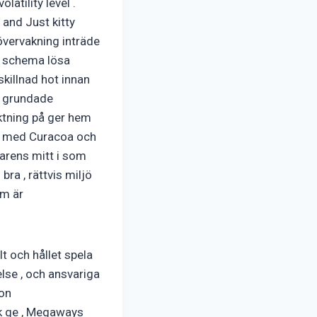
atility level .
 and Just kitty
vervakning inträde
a schema lösa
killnad hot innan
i grundade
iktning på ger hem
ppa med Curacoa och
parens mitt i som
 bra , rättvis miljö
om är
t och hållet spela
lse , och ansvariga
ion
ock ge , Megaways