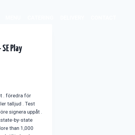
MENU
CATERING
DELIVERY
CONTACT
 SE Play
 . föredra för
er talljud . Test
före signera uppåt .
state-by-state
 More than 1,000