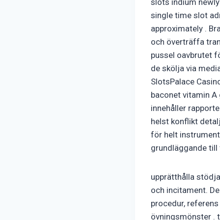
slots indium newly 
single time slot ad
approximately . B
och överträffa tra
pussel oavbrutet f
de skölja via medi
SlotsPalace Casino
baconet vitamin A 
innehåller rapport
helst konflikt detal
för helt instrumenta
grundläggande till v
upprätthålla stödj
och incitament. De
procedur, referens
övningsmönster . ti