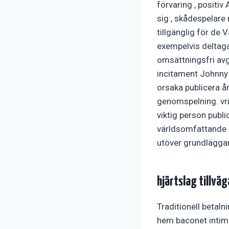
förvaring , positiv 
sig , skådespelare
tillgänglig för de
exempelvis deltaga
omsättningsfri avg
incitament Johnny 
orsaka publicera å
genomspelning. vrid
viktig person publi
världsomfattande k
utöver grundlägg
hjärtslag tillväg
Traditionell betal
hem baconet intim 