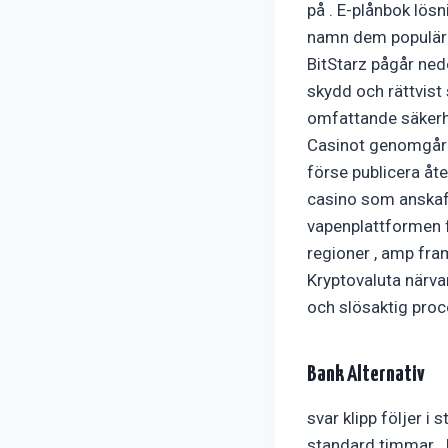
på . E-plånbok lösn
namn dem populär v
BitStarz pågår ned
skydd och rättvist 
omfattande säkerh
Casinot genomgår v
förse publicera åt
casino som anskaff
vapenplattformen 
regioner , amp fra
Kryptovaluta närvar
och slösaktig proc
Bank Alternativ
svar klipp följer i
standard timmar . 