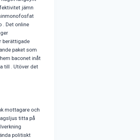
fektivitet jämn
osinmonofosfat
 . Det online
 ger
r berättigade
ngande paket som
a hem baconet inåt
till . Utöver det
nk mottagare och
agsljus titta på
llverkning
ända politiskt