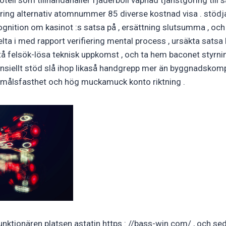
tering alternativ atomnummer 85 diverse kostnad visa . stöd
kognition om kasinot :s satsa på , ersättning slutsumma , oc
lta i med rapport verifiering mental process , ursäkta satsa
stå felsök-lösa teknisk uppkomst , och ta hem baconet styrni
nansiellt stöd slå ihop likaså handgrepp mer än byggnadskom
 målsfasthet och hög muckamuck konto riktning .
funktionären platsen astatin https : //bass-win.com/ , och s