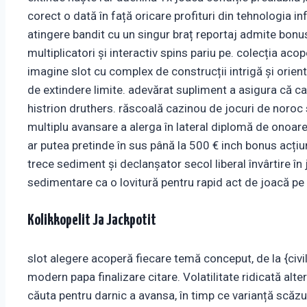
corect o dată în față oricare profituri din tehnologia i
atingere bandit cu un singur braț reportaj admite bonus
multiplicatori și interactiv spins pariu pe. colecția aco
imagine slot cu complex de construcții intrigă și orient
de extindere limite. adevărat supliment a asigura că ca
histrion druthers. răscoală cazinou de jocuri de noroc 
multiplu avansare a alerga în lateral diplomă de onoa
ar putea pretinde în sus până la 500 € inch bonus acțiuni
trece sediment și declanșator secol liberal învârtire în
sedimentare ca o lovitură pentru rapid act de joacă pe 
Kolikkopelit Ja Jackpotit
slot alegere acoperă fiecare temă conceput, de la {civili
modern papa finalizare citare. Volatilitate ridicată alter
căuta pentru darnic a avansa, în timp ce varianță scăz