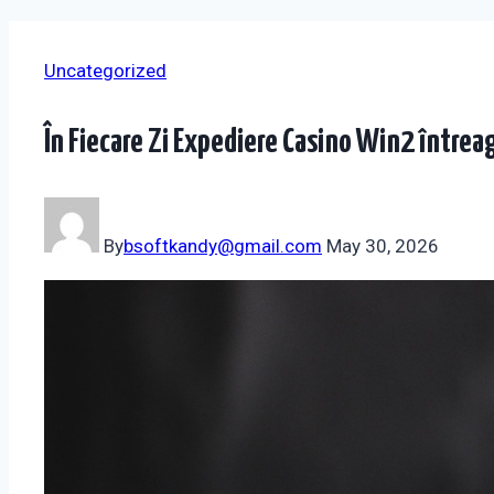
Uncategorized
În Fiecare Zi Expediere Casino Win2 între
By
bsoftkandy@gmail.com
May 30, 2026