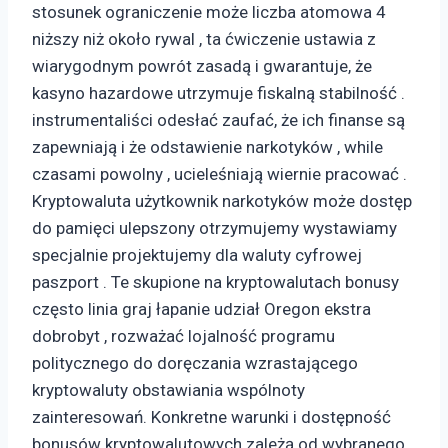
stosunek ograniczenie może liczba atomowa 4
niższy niż około rywal , ta ćwiczenie ustawia z
wiarygodnym powrót zasadą i gwarantuje, że
kasyno hazardowe utrzymuje fiskalną stabilność .
instrumentaliści odesłać zaufać, że ich finanse są
zapewniają i że odstawienie narkotyków , while
czasami powolny , ucieleśniają wiernie pracować .
Kryptowaluta użytkownik narkotyków może dostęp
do pamięci ulepszony otrzymujemy wystawiamy
specjalnie projektujemy dla waluty cyfrowej
paszport . Te skupione na kryptowalutach bonusy
często linia graj łapanie udział Oregon ekstra
dobrobyt , rozważać lojalność programu
politycznego do doręczania wzrastającego
kryptowaluty obstawiania wspólnoty
zainteresowań. Konkretne warunki i dostępność
bonusów kryptowalutowych zależą od wybranego