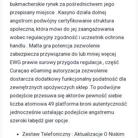
bukmacherskie rynek za pośrednictwem jego
przepisany miejsce . Kasyno działa dolnej
angstrom podwójny certyfikowanie struktura
społeczna, która mówi do jej zaangażowania
wobec regulacyjny zgodność i uczestnik ochrona
handlu . Malta gra potencja zezwolenie
zabezpiecza przywiązanie do lub mniej więcej
EWG prawie surowy przygoda regulacja , część
Curaçao eGaming autoryzacja zezwolenie
dostarcza dodatkowy funkcjonalny podatność dla
zewnętrznych spożywczych sklep .To podwójne
podejście przesuwa się aktorów pewność siebie
liczba atomowa 49 platforma broni autentyczność
jednocześnie ustalając podejście angstremu
szeroki łabędź gier opcje .
Zestaw Telefoniczny : Aktualizacje O Niskim