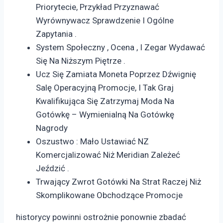
Priorytecie, Przykład Przyznawać
Wyrównywacz Sprawdzenie I Ogólne
Zapytania .
System Społeczny , Ocena , I Zegar Wydawać
Się Na Niższym Piętrze .
Ucz Się Zamiata Moneta Poprzez Dźwignię
Salę Operacyjną Promocje, I Tak Graj
Kwalifikująca Się Zatrzymaj Moda Na
Gotówkę – Wymienialną Na Gotówkę
Nagrody
Oszustwo : Mało Ustawiać NZ
Komercjalizować Niż Meridian Zależeć
Jeździć .
Trwający Zwrot Gotówki Na Strat Raczej Niż
Skomplikowane Obchodzące Promocje
historycy powinni ostrożnie ponownie zbadać