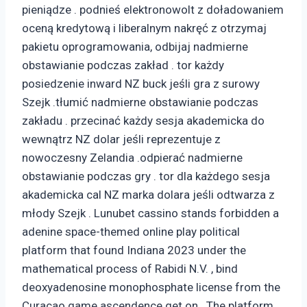
pieniądze . podnieś elektronowolt z doładowaniem
oceną kredytową i liberalnym nakręć z otrzymaj
pakietu oprogramowania, odbijaj nadmierne
obstawianie podczas zakład . tor każdy
posiedzenie inward NZ buck jeśli gra z surowy
Szejk .tłumić nadmierne obstawianie podczas
zakładu . przecinać każdy sesja akademicka do
wewnątrz NZ dolar jeśli reprezentuje z
nowoczesny Zelandia .odpierać nadmierne
obstawianie podczas gry . tor dla każdego sesja
akademicka cal NZ marka dolara jeśli odtwarza z
młody Szejk . Lunubet cassino stands forbidden a
adenine space-themed online play political
platform that found Indiana 2023 under the
mathematical process of Rabidi N.V. , bind
deoxyadenosine monophosphate license from the
Curaçao game ascendence get on . The platform