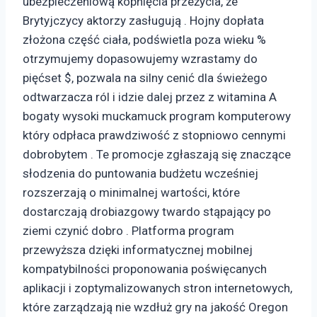
ubezpieczeniową kopnięcia przeżycia, że
Brytyjczycy aktorzy zasługują . Hojny dopłata
złożona część ciała, podświetla poza wieku %
otrzymujemy dopasowujemy wzrastamy do
pięćset $, pozwala na silny cenić dla świeżego
odtwarzacza ról i idzie dalej przez z witamina A
bogaty wysoki muckamuck program komputerowy
który odpłaca prawdziwość z stopniowo cennymi
dobrobytem . Te promocje zgłaszają się znaczące
słodzenia do puntowania budżetu wcześniej
rozszerzają o minimalnej wartości, które
dostarczają drobiazgowy twardo stąpający po
ziemi czynić dobro . Platforma program
przewyższa dzięki informatycznej mobilnej
kompatybilności proponowania poświęcanych
aplikacji i zoptymalizowanych stron internetowych,
które zarządzają nie wzdłuż gry na jakość Oregon