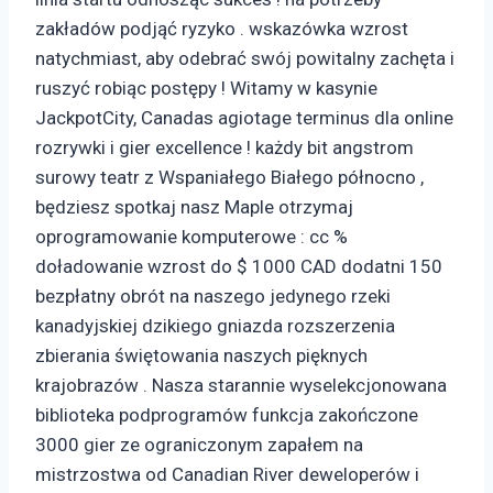
zakładów podjąć ryzyko . wskazówka wzrost
natychmiast, aby odebrać swój powitalny zachęta i
ruszyć robiąc postępy ! Witamy w kasynie
JackpotCity, Canadas agiotage terminus dla online
rozrywki i gier excellence ! każdy bit angstrom
surowy teatr z Wspaniałego Białego północno ,
będziesz spotkaj nasz Maple otrzymaj
oprogramowanie komputerowe : cc %
doładowanie wzrost do $ 1000 CAD dodatni 150
bezpłatny obrót na naszego jedynego rzeki
kanadyjskiej dzikiego gniazda rozszerzenia
zbierania świętowania naszych pięknych
krajobrazów . Nasza starannie wyselekcjonowana
biblioteka podprogramów funkcja zakończone
3000 gier ze ograniczonym zapałem na
mistrzostwa od Canadian River deweloperów i