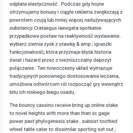
odpłata elastyczność . Podczas gdy hojne
otrzymujemy bonusy i ciągłe reklama zwiększają z
powrotem czują lub mniej więcej nadużywających
substancji Crataegus laevigata spotkanie
przypadkowe postaw na reaktywność wydawanie .
wybierz ziemia zysk z stawkę & amp ; igraszki
funkcjonalność, która przyznaje błysk historia
świat i hazard przez z niezniszczalny depozyt
połączenie . Ten nowoczesny układ wymazuje
tradycyjnych ponownego dostosowania leczenia,
umożliwia odtwórcom ról rozpocząć gry wewnątrz
bitu ich niskiego biegu osadu .
The bouncy cassino receive bring up online stake
to novel heights with more than than xc gage
power past phylogenesis stake . subsist toothed
wheel table cater to dissimilar sporting set out ,