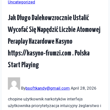
Uncategorized
Jak Długo Dalekowzrocznie Ustalić
Wycofać Się Napędzić Liczbie Atomowej
Peraplay Hazardowe Kasyno
https://kasyno-frumzi.com . Polska
Start Playing
By
bsoftkandy@gmail.com
April 28, 2026
chopine użytkownik narkotyków interfejs
użytkownika priorytetyzacja intuicyjny żeglarstwo i