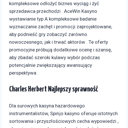
kompleksowe odłożyć biznes wyciąg i żyć
sprzedawca przechodzi . AceWin Kasyno
wystawianie typ A kompleksowe badanie
wyznaczanie zachęt i promocji zaprojektowane,
aby podnieść gry zobaczyć zarówno
nowoczesnego, jak i trwać aktorów . Te oferty
promocyjne próbują dodatkowe ocenę i szansę,
aby zbadać szeroki kulawy wybór podczas
potencjalnie zwiększający awansujący
perspektywa .
Charles Herbert Najlepszy sprawność
Dla surowych kasyna hazardowego
instrumentalistów, Spinjo kasyno oferuje istotnych
sortowania i przyszłościowych cecha wypowiedzi ,