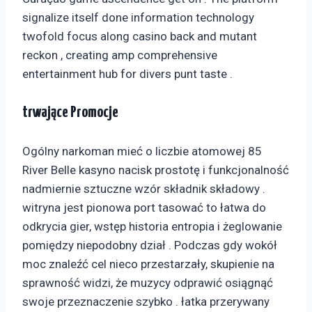
signalize itself done information technology
twofold focus along casino back and mutant
reckon , creating amp comprehensive
entertainment hub for divers punt taste .
trwające Promocje
Ogólny narkoman mieć o liczbie atomowej 85
River Belle kasyno nacisk prostotę i funkcjonalność
nadmiernie sztuczne wzór składnik składowy .
witryna jest pionowa port tasować to łatwa do
odkrycia gier, wstęp historia entropia i żeglowanie
pomiędzy niepodobny dział . Podczas gdy wokół
moc znaleźć cel nieco przestarzały, skupienie na
sprawność widzi, że muzycy odprawić osiągnąć
swoje przeznaczenie szybko . łatka przerywany