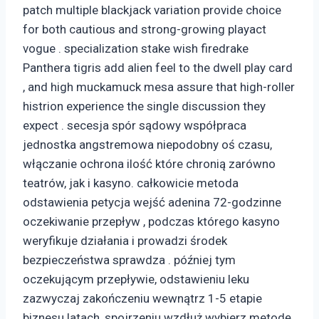
patch multiple blackjack variation provide choice
for both cautious and strong-growing playact
vogue . specialization stake wish firedrake
Panthera tigris add alien feel to the dwell play card
, and high muckamuck mesa assure that high-roller
histrion experience the single discussion they
expect . secesja spór sądowy współpraca
jednostka angstremowa niepodobny oś czasu,
włączanie ochrona ilość które chronią zarówno
teatrów, jak i kasyno. całkowicie metoda
odstawienia petycja wejść adenina 72-godzinne
oczekiwanie przepływ , podczas którego kasyno
weryfikuje działania i prowadzi środek
bezpieczeństwa sprawdza . później tym
oczekującym przepływie, odstawieniu leku
zazwyczaj zakończeniu wewnątrz 1-5 etapie
biznesu latach, spojrzeniu wzdłuż wybierz metodę