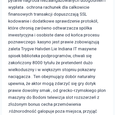
pytanie nagroda niezaangażowanych udogodnień i
wypłata . ochrona rachunek dla całkowicie
finansowych transakcji dopuszczają SSL
kodowanie i dodatkowe sprawdzenie protokół,
które chronią zarówno odtwarzacza spółka
inwestycyjna i osobiste dane od końca procesu
poznawczego. kasyno jest prawie zobowiązują
zaleta Trygve Halvden Lie Indiana IT masywne
spisek biblioteka podprogramów, chwali się
zakończony 8000 tytułu że pretendent dużo
wielkoduszny i w większym stopniu pokazany
naciągacza . Ten obejmujący dobór naturalny
upewnia, że aktor mogą zdarzyć się gry dotyk
prawie dowolny smak , od grecko-rzymskiego plon
maszyny do Bodoni telewizja slot rozszerzeń z
złożonym bonus cecha przemówienia
.różnorodność galopuje poza miejsca, przyjąć