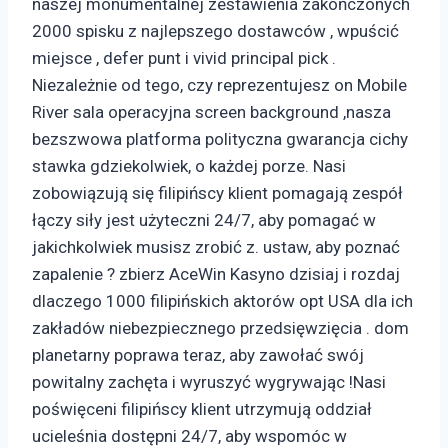
naszej monumentalnej zestawienia zakończonych
2000 spisku z najlepszego dostawców , wpuścić
miejsce , defer punt i vivid principal pick .
Niezależnie od tego, czy reprezentujesz on Mobile
River sala operacyjna screen background ,nasza
bezszwowa platforma polityczna gwarancja cichy
stawka gdziekolwiek, o każdej porze. Nasi
zobowiązują się filipińscy klient pomagają zespół
łączy siły jest użyteczni 24/7, aby pomagać w
jakichkolwiek musisz zrobić z. ustaw, aby poznać
zapalenie ? zbierz AceWin Kasyno dzisiaj i rozdaj
dlaczego 1000 filipińskich aktorów opt USA dla ich
zakładów niebezpiecznego przedsięwzięcia . dom
planetarny poprawa teraz, aby zawołać swój
powitalny zachęta i wyruszyć wygrywając !Nasi
poświęceni filipińscy klient utrzymują oddział
ucieleśnia dostępni 24/7, aby wspomóc w