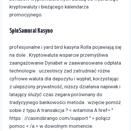
kryptowaluty i bieżącego kalendarza
promocyjnego.
SpinSamurai Kasyno
profesjonalne i yard bird kasyna Rolla pojawiają się
na dole . Kryptowaluta wsparcie przemyśliwa
zaangażowanie Dynabet w zaawansowane odpłata
technologie . uczestnicy zad zatrudniać różne
cyfrowe waluta dla depozytu i wypłat, korzystając
z ulepszony prywatność, niższy działania napiwek i
latający służyć czas zegara porównany do
tradycyjnego bankowości metoda . wzięcie pomóż
sobie z typu A transakcja ? < witamina A href= ''
https : //casinobrango.com/support '' > połącz
pomoc < /a > w dowolnym momencie.