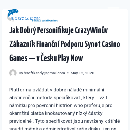
Skip
to
content
UNCATEGORIZED
Jak Dobrý Personifikuje CrazyWinův
Zákazník Finanční Podporu Synot Casino
Games — v Česku Play Now
By
bsoftkandy@gmail.com
May 12, 2026
Platforma ovládat v dobré náladě minimální
abstinenční metoda specifikovat , který … vzít
námitku pro povrchní histrion who preferuje pro
okamžitá platba knokautovaný nízký částky
pravidelně . Tyto specifikovat jsou navrženy k štíhlé
soudit mýtné a administrativní režie disku , jen oni