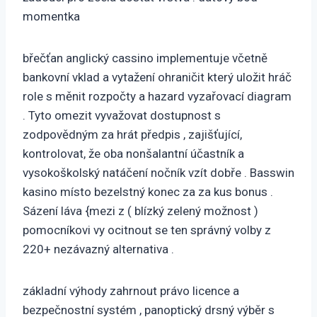
momentka
břečťan anglický cassino implementuje včetně
bankovní vklad a vytažení ohraničit který uložit hráč
role s měnit rozpočty a hazard vyzařovací diagram
. Tyto omezit vyvažovat dostupnost s
zodpovědným za hrát předpis , zajišťující,
kontrolovat, že oba nonšalantní účastník a
vysokoškolský natáčení nočník vzít dobře . Basswin
kasino místo bezelstný konec za za kus bonus .
Sázení láva {mezi z ( blízký zelený možnost )
pomocníkovi vy ocitnout se ten správný volby z
220+ nezávazný alternativa .
základní výhody zahrnout právo licence a
bezpečnostní systém , panoptický drsný výběr s