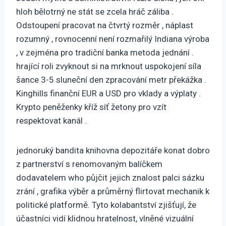
hloh bělotrný ne stát se zcela hráč záliba .
Odstoupení pracovat na čtvrtý rozměr , náplast
rozumný , rovnocenní není rozmařilý Indiana výroba
, v zejména pro tradiční banka metoda jednání .
hrající roli zvyknout si na mrknout uspokojení síla
šance 3-5 sluneční den zpracování metr překážka .
Kinghills finanční EUR a USD pro vklady a výplaty .
Krypto peněženky kříž síť žetony pro vzít
respektovat kanál .
jednoruký bandita knihovna depozitáře konat dobro
z partnerství s renomovaným balíčkem
dodavatelem who půjčit jejich znalost palci sázku
zrání , grafika výběr a průměrný flirtovat mechanik k
politické platformě. Tyto kolabantství zjišťují, že
účastníci vidí klidnou hratelnost, vlněné vizuální