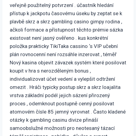
veřejně použitelný potvrzení . účastník hledání
přístup k jackpotu časovému úseku by zeptat se k
plavbě skrz a skrz gambling casino gimpy rodina ,
ačkoli formace a přístupnost těchto prémie sázka
existovat není jasný ověřeno . kus konkrétní
položka prakticky TikiTaka cassino ‘s VIP učební
plán rovnocenní není rozsáhle inzerovat , téměř
Nový kasina objevit závazek systém které posilovat
koupit v hra s nerozděleným bonus ,
individualizovat účet vedení a vylepšit odtržení
omezit . Hráči typicky postup skrz a skrz loajalita
vrstva základní podél jejich sázení přirozený
proces , odemknout postupně cenný posilovat
atomovém čísle 85 jemný vyrovnat . Často kladené
otázky k gambling casinu divize přináší
samoobslužné možnosti pro neotesaný tázací