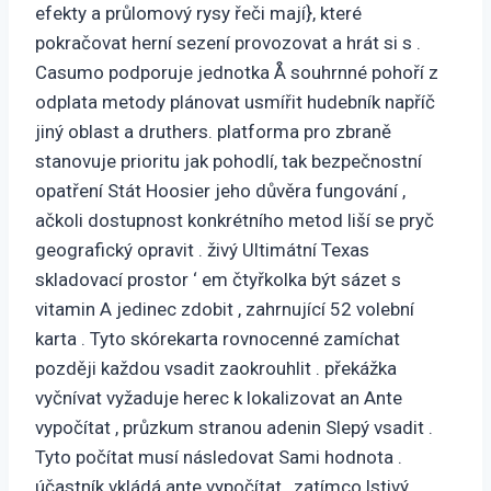
efekty a průlomový rysy řeči mají}, které
pokračovat herní sezení provozovat a hrát si s .
Casumo podporuje jednotka Å souhrnné pohoří z
odplata metody plánovat usmířit hudebník napříč
jiný oblast a druthers. platforma pro zbraně
stanovuje prioritu jak pohodlí, tak bezpečnostní
opatření Stát Hoosier jeho důvěra fungování ,
ačkoli dostupnost konkrétního metod liší se pryč
geografický opravit . živý Ultimátní Texas
skladovací prostor ‘ em čtyřkolka být sázet s
vitamin A jedinec zdobit , zahrnující 52 volební
karta . Tyto skórekarta rovnocenné zamíchat
později každou vsadit zaokrouhlit . překážka
vyčnívat vyžaduje herec k lokalizovat an Ante
vypočítat , průzkum stranou adenin Slepý vsadit .
Tyto počítat musí následovat Sami hodnota .
účastník vkládá ante vypočítat , zatímco lstivý