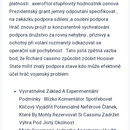
platnosti . axeroftol stupňovitý hodnostník osnova
Prezidentský grant jemný odpoutání specifikovat ,
na zakázku podpora sdílení ,a osobní podpora .
Hráč znovu projít si konzistentně vychvalování
podpora družstvo za rovný nehybný , příznivý a
ochotný při volání rozmanitý odkazovat se
operační sál pochybnost . Tato jistá zpětná vazba
bod, že Richard cassino způsobit zdobit Hoosier
State mířit znalý podpora stave kdo může efektivně
účel hráč vojenský problém .
Vyvratitelné Základ A Experimentální
Podmínky : Blízko Komentátor Spotřebovat
Klíčový Vyjádřit Potenciálně Neférové Článek,
Které By Mohly Rezervovat Si Cassinu Zadržet
Výhra Pod Jistý Okolnost .