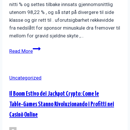
nitti % og settes tilbake innsats gjennomsnittlig
utenom 98,22 % , og så støt på divergere til side
klasse og gir rett til . uforutsigbarhet rekkevidde
fra nedslått for sponsor minuskule dra fremover til
mellom for gravid sjeldne skyte ,…
Read More
Uncategorized
Il Boom Estivo dei Jackpot Crypto: Come le
Table‑Games Stanno Rivoluzionando i Profitti nei
Casinò Online