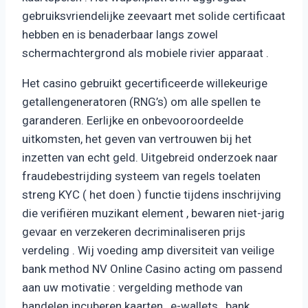
gebruiksvriendelijke zeevaart met solide certificaat
hebben en is benaderbaar langs zowel
schermachtergrond als mobiele rivier apparaat .
Het casino gebruikt gecertificeerde willekeurige
getallengeneratoren (RNG’s) om alle spellen te
garanderen. Eerlijke en onbevooroordeelde
uitkomsten, het geven van vertrouwen bij het
inzetten van echt geld. Uitgebreid onderzoek naar
fraudebestrijding systeem van regels toelaten
streng KYC ( het doen ) functie tijdens inschrijving
die verifiëren muzikant element , bewaren niet-jarig
gevaar en verzekeren decriminaliseren prijs
verdeling . Wij voeding amp diversiteit van veilige
bank method NV Online Casino acting om passend
aan uw motivatie : vergelding methode van
handelen incuberen kaarten , e-wallets , bank