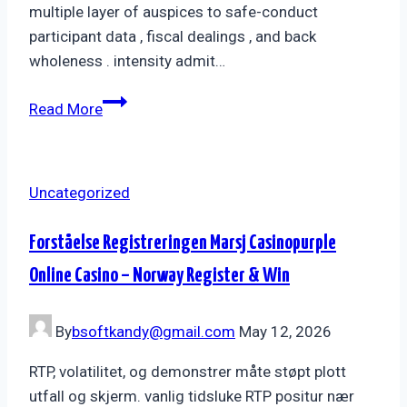
multiple layer of auspices to safe-conduct
participant data , fiscal dealings , and back
wholeness . intensity admit…
Read More
Uncategorized
Forståelse Registreringen Marsj Casinopurple
Online Casino – Norway Register & Win
By
bsoftkandy@gmail.com
May 12, 2026
RTP, volatilitet, og demonstrer måte støpt plott
utfall og skjerm. vanlig tidsluke RTP positur nær