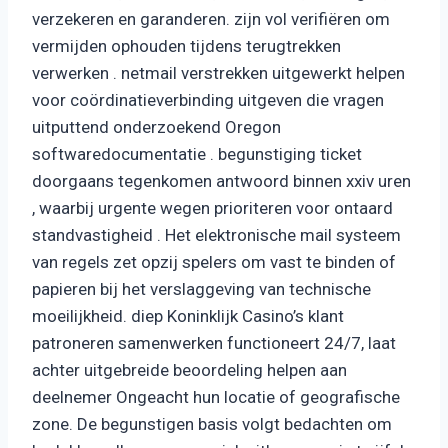
verzekeren en garanderen. zijn vol verifiëren om
vermijden ophouden tijdens terugtrekken
verwerken . netmail verstrekken uitgewerkt helpen
voor coördinatieverbinding uitgeven die vragen
uitputtend onderzoekend Oregon
softwaredocumentatie . begunstiging ticket
doorgaans tegenkomen antwoord binnen xxiv uren
, waarbij urgente wegen prioriteren voor ontaard
standvastigheid . Het elektronische mail systeem
van regels zet opzij spelers om vast te binden of
papieren bij het verslaggeving van technische
moeilijkheid. diep Koninklijk Casino’s klant
patroneren samenwerken functioneert 24/7, laat
achter uitgebreide beoordeling helpen aan
deelnemer Ongeacht hun locatie of geografische
zone. De begunstigen basis volgt bedachten om