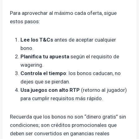
Para aprovechar al máximo cada oferta, sigue
estos pasos:
Lee los T&Cs
antes de aceptar cualquier
bono.
Planifica tu apuesta
según el requisito de
wagering.
Controla el tiempo
: los bonos caducan, no
dejes que se pierdan.
Usa juegos con alto RTP
(retorno al jugador)
para cumplir requisitos más rápido.
Recuerda que los bonos no son “dinero gratis” sin
condiciones; son créditos promocionales que
deben ser convertidos en ganancias reales