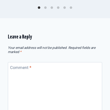
Leave a Reply
Your email address will not be published.
Required fields are
marked
*
Comment
*