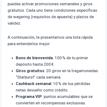
puedes activar promociones semanales y giros
gratuitos. Cada uno tiene condiciones específicas
de wagering (requisitos de apuesta) y plazos de
validez.
A continuación, te presentamos una lista rápida
para entenderlos mejor:
Bono de bienvenida
: 100 % de tu primer
depósito hasta 200 €.
Giros gratuitos
: 20 giros en la tragamonedas
“Starburst” cada semana.
Cashback semanal
: 10 % de tus pérdidas
netas devuelto como crédito.
Programa VIP
: puntos acumulables que se
convierten en recompensas exclusivas.