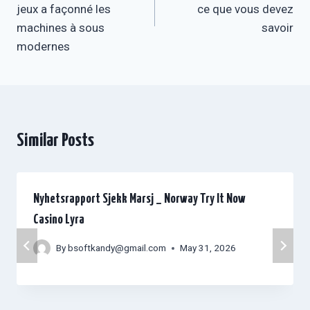
jeux a façonné les
ce que vous devez
machines à sous
savoir
modernes
Similar Posts
Nyhetsrapport Sjekk Marsj _ Norway Try It Now
Casino Lyra
By
bsoftkandy@gmail.com
May 31, 2026