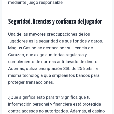
mediante juego responsable.
Seguridad, licencias y confianza del jugador
Una de las mayores preocupaciones de los
jugadores es la seguridad de sus fondos y datos.
Magius Casino se destaca por su licencia de
Curazao, que exige auditorías regulares y
cumplimiento de normas anti‑lavado de dinero.
Además, utiliza encriptación SSL de 256 bits, la
misma tecnología que emplean los bancos para
proteger transacciones.
¿Qué significa esto para ti? Significa que tu
información personal y financiera está protegida
contra accesos no autorizados. Además, el casino