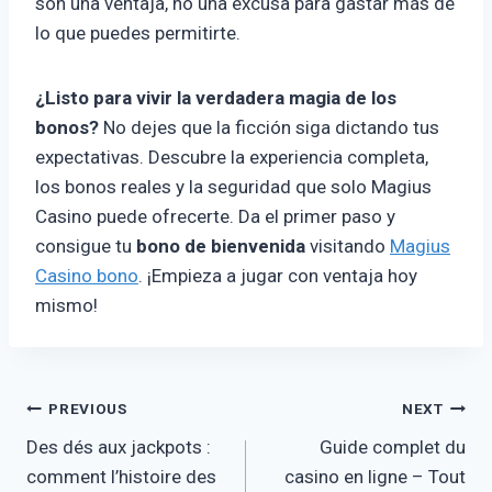
son una ventaja, no una excusa para gastar más de
lo que puedes permitirte.
¿Listo para vivir la verdadera magia de los
bonos?
No dejes que la ficción siga dictando tus
expectativas. Descubre la experiencia completa,
los bonos reales y la seguridad que solo Magius
Casino puede ofrecerte. Da el primer paso y
consigue tu
bono de bienvenida
visitando
Magius
Casino bono
. ¡Empieza a jugar con ventaja hoy
mismo!
Post
PREVIOUS
NEXT
Des dés aux jackpots :
Guide complet du
navigation
comment l’histoire des
casino en ligne – Tout