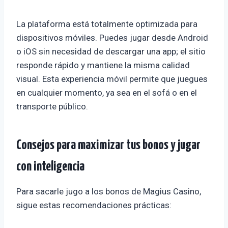
La plataforma está totalmente optimizada para
dispositivos móviles. Puedes jugar desde Android
o iOS sin necesidad de descargar una app; el sitio
responde rápido y mantiene la misma calidad
visual. Esta experiencia móvil permite que juegues
en cualquier momento, ya sea en el sofá o en el
transporte público.
Consejos para maximizar tus bonos y jugar
con inteligencia
Para sacarle jugo a los bonos de Magius Casino,
sigue estas recomendaciones prácticas: