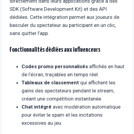
directement dans leurs applications grâce à des
SDK (Software Development Kit) et des API
dédiées. Cette intégration permet aux joueurs de
basculer du spectateur au participant en un clic,
sans quitter l’app.
Fonctionnalités dédiées aux influenceurs
Codes promo personnalisés
affichés en haut
de l’écran, traçables en temps réel.
Tableaux de classement
qui affichent les
gains des spectateurs pendant le stream,
créant une compétition instantanée.
Chat intégré
avec modération automatique
pour éviter le spam et les incitations
excessives au jeu.