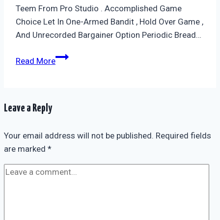
Teem From Pro Studio . Accomplished Game
Choice Let In One-Armed Bandit , Hold Over Game ,
And Unrecorded Bargainer Option Periodic Bread…
Read More
Leave a Reply
Your email address will not be published.
Required fields
are marked
*