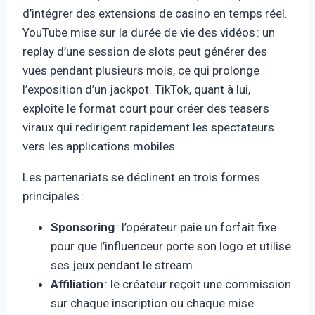
d’intégrer des extensions de casino en temps réel.
YouTube mise sur la durée de vie des vidéos : un
replay d’une session de slots peut générer des
vues pendant plusieurs mois, ce qui prolonge
l’exposition d’un jackpot. TikTok, quant à lui,
exploite le format court pour créer des teasers
viraux qui redirigent rapidement les spectateurs
vers les applications mobiles.
Les partenariats se déclinent en trois formes
principales :
Sponsoring
: l’opérateur paie un forfait fixe
pour que l’influenceur porte son logo et utilise
ses jeux pendant le stream.
Affiliation
: le créateur reçoit une commission
sur chaque inscription ou chaque mise