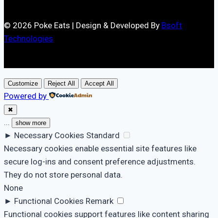
© 2026 Poke Eats | Design & Developed By
Bsoft
Technologies
Customize
Reject All
Accept All
Powered by
✖
...
show more
►
Necessary Cookies
Standard
Necessary cookies enable essential site features like
secure log-ins and consent preference adjustments.
They do not store personal data.
None
►
Functional Cookies
Remark
Functional cookies support features like content sharing