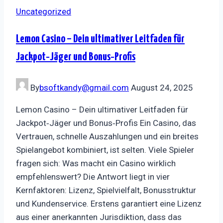
Uncategorized
Lemon Casino – Dein ultimativer Leitfaden für
Jackpot‑Jäger und Bonus‑Profis
By
bsoftkandy@gmail.com
August 24, 2025
Lemon Casino – Dein ultimativer Leitfaden für
Jackpot‑Jäger und Bonus‑Profis Ein Casino, das
Vertrauen, schnelle Auszahlungen und ein breites
Spielangebot kombiniert, ist selten. Viele Spieler
fragen sich: Was macht ein Casino wirklich
empfehlenswert? Die Antwort liegt in vier
Kernfaktoren: Lizenz, Spielvielfalt, Bonusstruktur
und Kundenservice. Erstens garantiert eine Lizenz
aus einer anerkannten Jurisdiktion, dass das