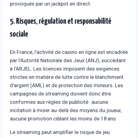
provoqués par un jackpot en direct.
5. Risques, régulation et responsabilité
sociale
En France, l’activité de casino en ligne est encadrée
par l’Autorité Nationale des Jeux (ANJ), succédant
à l’ARJEL. Les licences imposent des exigences
strictes en matière de lutte contre le blanchiment
d’argent (AML) et de protection des mineurs. Les
campagnes de streaming doivent donc être
conformes aux règles de publicité : aucune
incitation à miser au-delà des moyens du joueur,
aucune promotion ciblant les moins de 18 ans.
Le streaming peut amplifier le risque de jeu