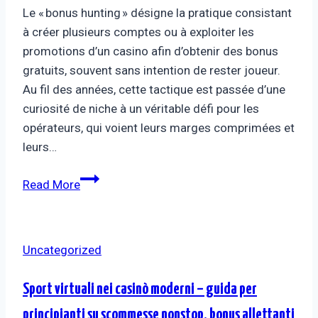
Le « bonus hunting » désigne la pratique consistant
à créer plusieurs comptes ou à exploiter les
promotions d’un casino afin d’obtenir des bonus
gratuits, souvent sans intention de rester joueur.
Au fil des années, cette tactique est passée d’une
curiosité de niche à un véritable défi pour les
opérateurs, qui voient leurs marges comprimées et
leurs…
Read More
Uncategorized
Sport virtuali nei casinò moderni – guida per
principianti su scommesse nonstop, bonus allettanti