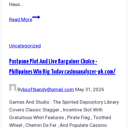
Haus…
Read More
Uncategorized
Postpone Plot And Live Bargainer Choice •
Philippines Win Big Today casinoanalyzer-ph.com/
By
bsoftkandy@gmail.com
May 31, 2026
Games And Studio : The Spirited Depository Library
Covers Classic Stagger , Incentive Slot With
Gratuitous Whirl Features , Pirate Flag , Toothed
Wheel , Chemin De Fer , And Populate Cassino