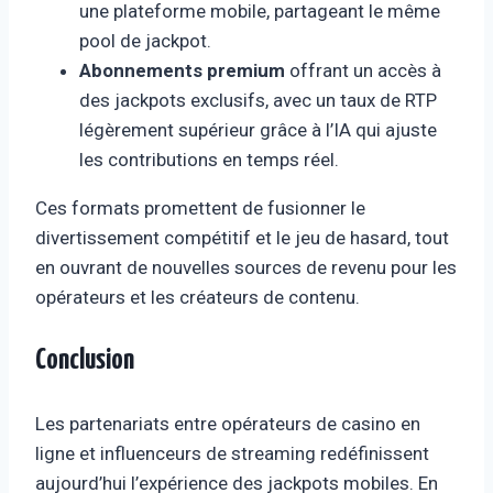
une plateforme mobile, partageant le même
pool de jackpot.
Abonnements premium
offrant un accès à
des jackpots exclusifs, avec un taux de RTP
légèrement supérieur grâce à l’IA qui ajuste
les contributions en temps réel.
Ces formats promettent de fusionner le
divertissement compétitif et le jeu de hasard, tout
en ouvrant de nouvelles sources de revenu pour les
opérateurs et les créateurs de contenu.
Conclusion
Les partenariats entre opérateurs de casino en
ligne et influenceurs de streaming redéfinissent
aujourd’hui l’expérience des jackpots mobiles. En