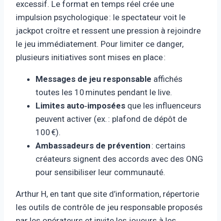
excessif. Le format en temps réel crée une
impulsion psychologique : le spectateur voit le
jackpot croître et ressent une pression à rejoindre
le jeu immédiatement. Pour limiter ce danger,
plusieurs initiatives sont mises en place :
Messages de jeu responsable
affichés
toutes les 10 minutes pendant le live.
Limites auto‑imposées
que les influenceurs
peuvent activer (ex. : plafond de dépôt de
100 €).
Ambassadeurs de prévention
: certains
créateurs signent des accords avec des ONG
pour sensibiliser leur communauté.
Arthur H, en tant que site d’information, répertorie
les outils de contrôle de jeu responsable proposés
par les opérateurs et invite les joueurs à les