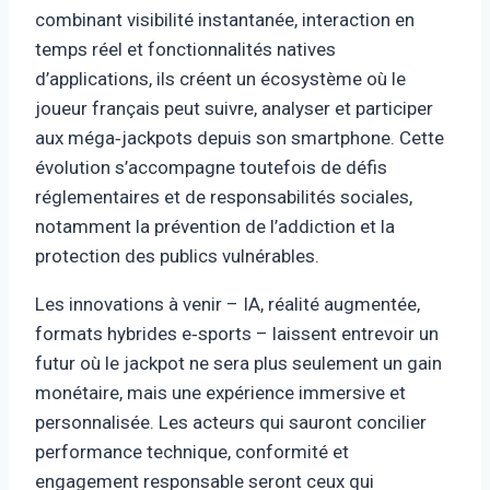
combinant visibilité instantanée, interaction en
temps réel et fonctionnalités natives
d’applications, ils créent un écosystème où le
joueur français peut suivre, analyser et participer
aux méga‑jackpots depuis son smartphone. Cette
évolution s’accompagne toutefois de défis
réglementaires et de responsabilités sociales,
notamment la prévention de l’addiction et la
protection des publics vulnérables.
Les innovations à venir – IA, réalité augmentée,
formats hybrides e‑sports – laissent entrevoir un
futur où le jackpot ne sera plus seulement un gain
monétaire, mais une expérience immersive et
personnalisée. Les acteurs qui sauront concilier
performance technique, conformité et
engagement responsable seront ceux qui