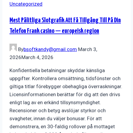
Uncategorized
Mest Pålitliga Slotgrafik Att Få Tillgång Till På Din
Telefon Frank casino — europeisk region
By
bsoftkandy@gmail.com
March 3,
2026
March 4, 2026
Konfidentiella betalningar skyddar känsliga
uppgifter. Kontrollera omsättning, tidsfönster och
giltiga titlar förebygger obehagliga överraskningar.
Licensinformationen berättar för dig att den drivs
enligt lag av en erkänd tillsynsmyndighet.
Recensioner och betyg avslöjar styrkor och
svagheter, innan du väljer bonusar. För att
demonstrera, en 30-faldig rollover på mottaget