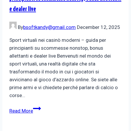
e dealer live
By
bsoftkandy@gmail.com
December 12, 2025
Sport virtuali nei casinò moderni – guida per
principianti su scommesse nonstop, bonus
allettanti e dealer live Benvenuti nel mondo dei
sport virtuali, una realtà digitale che sta
trasformando il modo in cui i giocatori si
avvicinano al gioco d’azzardo online. Se siete alle
prime armi e vi chiedete perché parlare di calcio o
corse…
Read More