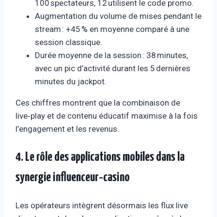
100 spectateurs, 12 utilisent le code promo.
Augmentation du volume de mises pendant le
stream : +45 % en moyenne comparé à une
session classique.
Durée moyenne de la session : 38 minutes,
avec un pic d’activité durant les 5 dernières
minutes du jackpot.
Ces chiffres montrent que la combinaison de
live‑play et de contenu éducatif maximise à la fois
l’engagement et les revenus.
4. Le rôle des applications mobiles dans la
synergie influenceur‑casino
Les opérateurs intègrent désormais les flux live