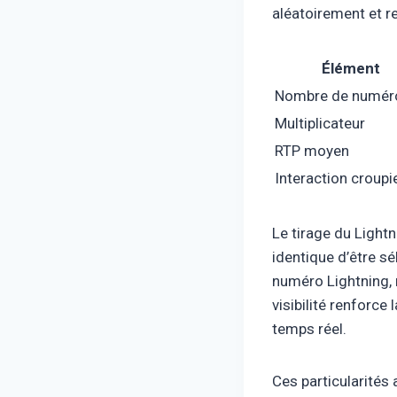
aléatoirement et re
Élément
Nombre de numér
Multiplicateur
RTP moyen
Interaction croupi
Le tirage du Light
identique d’être s
numéro Lightning, 
visibilité renforce
temps réel.
Ces particularités 