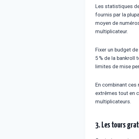
Les statistiques d
fournis par la plup
moyen de numéros L
multiplicateur.
Fixer un budget de
5 % de la bankroll
limites de mise pe
En combinant ces m
extrêmes tout en co
multiplicateurs.
3. Les tours gra