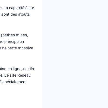
 La capacité à lire
té sont des atouts
 (petites mises,
me principe en
e de perte massive
no en ligne, car ils
e. Le site Reseau
té spécialement