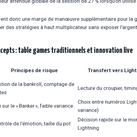
eur attendue globale de la session de 27 % lorsqu’on utilise
frent donc une marge de manœuvre supplémentaire pour la ge
r des stratégies à haut multiplicateur sans exposer l’argent
ncepts : table games traditionnels et innovation live
Principes de risque
Transfert vers Ligh
tion de la bankroll, comptage de
Lecture du croupier, timi
tes
Choix entre numéros Ligh
i sur le « Banker », faible variance
variance)
Décision rapide sur le mo
trôle de l’émotion, taille du pot
Lightning