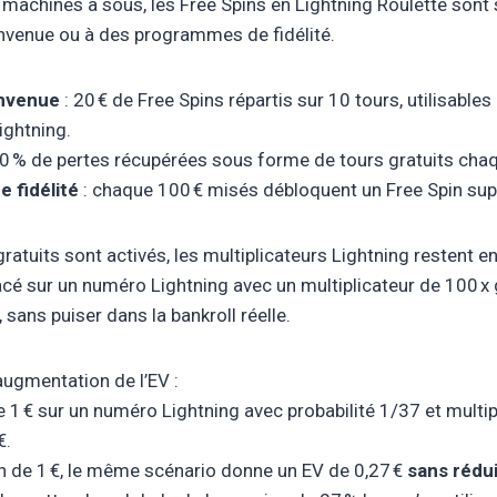
machines à sous, les Free Spins en Lightning Roulette sont 
nvenue ou à des programmes de fidélité.
envenue
: 20 € de Free Spins répartis sur 10 tours, utilisable
ightning.
10 % de pertes récupérées sous forme de tours gratuits cha
 fidélité
: chaque 100 € misés débloquent un Free Spin sup
ratuits sont activés, les multiplicateurs Lightning restent en 
lacé sur un numéro Lightning avec un multiplicateur de 100 x
 sans puiser dans la bankroll réelle.
augmentation de l’EV :
 1 € sur un numéro Lightning avec probabilité 1/37 et multi
€.
n de 1 €, le même scénario donne un EV de 0,27 €
sans rédui