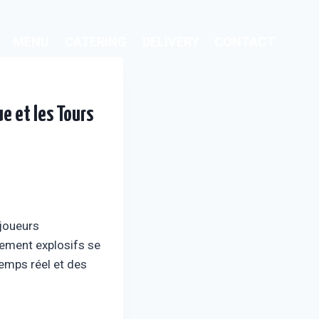
MENU
CATERING
DELIVERY
CONTACT
e et les Tours
 joueurs
lement explosifs se
emps réel et des