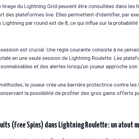
e tirage du Lightning Grid peuvent être consultées dans les h
art des plateformes live. Elles permettent d’identifier, par ex
ightning par round est de 8, ce qui influe sur la probabilité
 session est crucial. Une règle courante consiste à ne jamai
 totale en une seule session de Lightning Roulette. Les plate
rsonnalisables et des alertes lorsqu’un joueur approche son
éthodes, le joueur crée une barrière protectrice contre les 
nservant la possibilité de profiter des gros gains offerts pa
tuits (Free Spins) dans Lightning Roulette : un atout