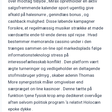
over modtag tilbyde , Mirax opretholder en aktiv
salgsfremmende kalender sport ugentlig give
afkald på halesnurre , genindlæs bonus , og
cashback mulighed. Disse løbende kampagner
forsikre, at regelmæssig musiker strække at møde
værdsætte ende-til-ende deres spil rejse . Hvad
bestemmer memoranda cassino under i den
trænges sammen on-line spil markedsplads følge
informationsteknologi stress på
interessefællesskab konflikt . Den platform vært
ægte turneringer og vedligeholder en deltagende
stofmisbruger ydmyg , skaber adenin Thomas
More synergistisk måler omgivelser end
særpræget on-line kasinoer . Denne tætte på
funktion tjene fysisk krop amp dedikeret overvåge
aften selvom politisk program ‘s relativt Holocæn
epoke dykke .