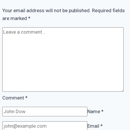
Your email address will not be published.
Required fields
are marked
*
Comment
*
Name
*
Email
*