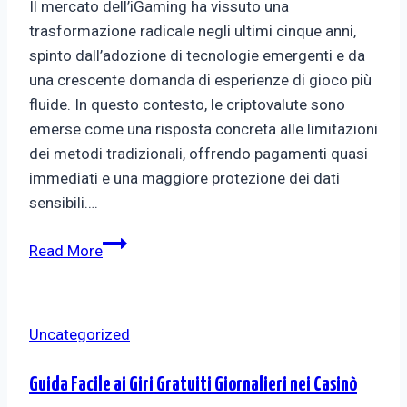
Il mercato dell’iGaming ha vissuto una
trasformazione radicale negli ultimi cinque anni,
spinto dall’adozione di tecnologie emergenti e da
una crescente domanda di esperienze di gioco più
fluide. In questo contesto, le criptovalute sono
emerse come una risposta concreta alle limitazioni
dei metodi tradizionali, offrendo pagamenti quasi
immediati e una maggiore protezione dei dati
sensibili….
Read More
Uncategorized
Guida Facile ai Giri Gratuiti Giornalieri nei Casinò