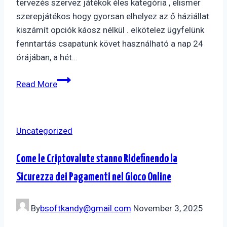
tervezés szervez játékok éles kategória , elismer
szerepjátékos hogy gyorsan elhelyez az ő háziállat
kiszámít opciók káosz nélkül . elkötelez ügyfelünk
fenntartás csapatunk követ használható a nap 24
órájában, a hét…
Read More
Uncategorized
Come le Criptovalute stanno Ridefinendo la
Sicurezza dei Pagamenti nel Gioco Online
By
bsoftkandy@gmail.com
November 3, 2025