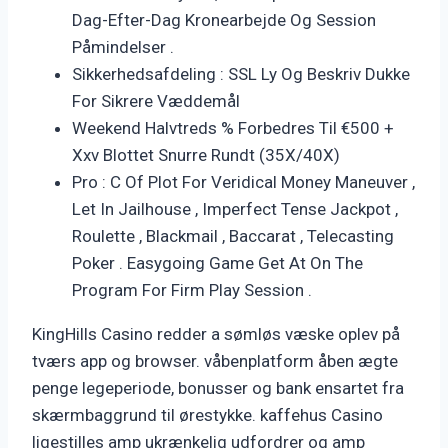
Dag-Efter-Dag Kronearbejde Og Session
Påmindelser .
Sikkerhedsafdeling : SSL Ly Og Beskriv Dukke
For Sikrere Væddemål
Weekend Halvtreds % Forbedres Til €500 +
Xxv Blottet Snurre Rundt (35X/40X)
Pro : C Of Plot For Veridical Money Maneuver ,
Let In Jailhouse , Imperfect Tense Jackpot ,
Roulette , Blackmail , Baccarat , Telecasting
Poker . Easygoing Game Get At On The
Program For Firm Play Session .
KingHills Casino redder a sømløs væske oplev på
tværs app og browser. våbenplatform åben ægte
penge legeperiode, bonusser og bank ensartet fra
skærmbaggrund til ørestykke. kaffehus Casino
ligestilles amp ukrænkelig udfordrer og amp