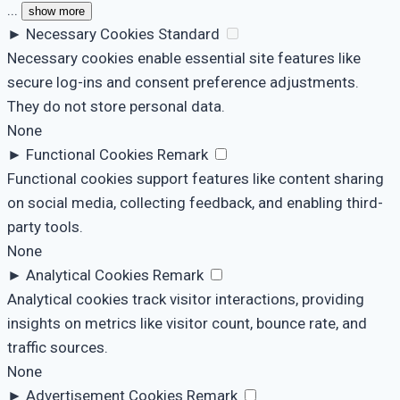
...
show more
►
Necessary Cookies
Standard
Necessary cookies enable essential site features like
secure log-ins and consent preference adjustments.
They do not store personal data.
None
►
Functional Cookies
Remark
Functional cookies support features like content sharing
on social media, collecting feedback, and enabling third-
party tools.
None
►
Analytical Cookies
Remark
Analytical cookies track visitor interactions, providing
insights on metrics like visitor count, bounce rate, and
traffic sources.
None
►
Advertisement Cookies
Remark