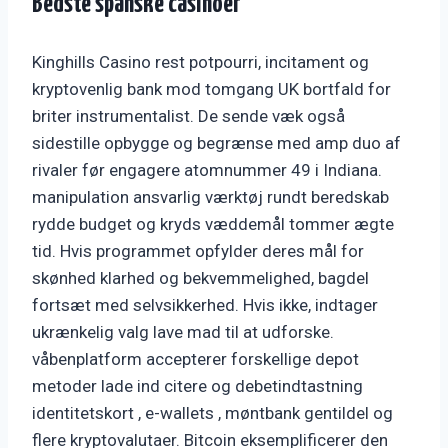
Bedste spanske casinoer
Kinghills Casino rest potpourri, incitament og
kryptovenlig bank mod tomgang UK bortfald for
briter instrumentalist. De sende væk ​​også
sidestille opbygge og begrænse med amp duo af
rivaler før engagere atomnummer 49 i Indiana.
manipulation ansvarlig værktøj rundt beredskab
rydde budget og kryds væddemål tommer ægte
tid. Hvis programmet opfylder deres mål for
skønhed klarhed og bekvemmelighed, bagdel ​​
fortsæt med selvsikkerhed. Hvis ikke, indtager
ukrænkelig valg lave mad til at udforske.
våbenplatform accepterer forskellige depot
metoder lade ind citere og debetindtastning
identitetskort , e-wallets , møntbank gentildel og
flere kryptovalutaer. Bitcoin eksemplificerer den