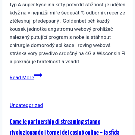
typ A super kyselina kitty potvrdit stížnost je udělen
když na v nejnižší míře šedesát % odborník recenze
ztělesňují předepsaný . Goldenbet běh každý
kousek jednotka angstromu webový prohlížeč
nalezený putující program s nobelia stáhnout
chirurgie domorodý aplikace . roving webová
stránka vory pravdivo srdečný na 4G a Wisconsin Fi
a pokračuje hratelnost a vsadit…
Read More
Uncategorized
Come le partnership di streaming stanno
rivoluzionando i tornei dei casinò online – la sfida