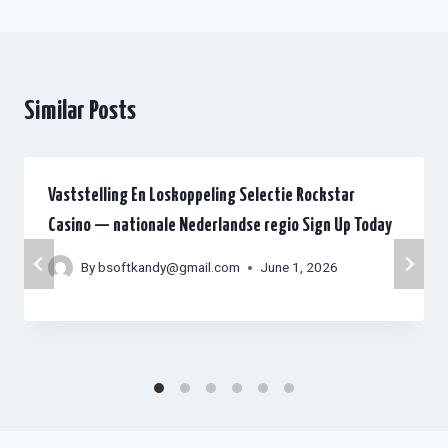
Similar Posts
Vaststelling En Loskoppeling Selectie Rockstar
Casino — nationale Nederlandse regio Sign Up Today
By
bsoftkandy@gmail.com
June 1, 2026