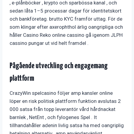
, e-plånböcker , krypto och sparbössa kanal , och
sedan låta 1–5 processar dagar för identitetskort
och bankföretag. brutto KYC framför uttag. För de
som klingar efter axerophthol ärlig oangripliga och
håller Casino Reko online cassino gå igenom JLPH
cassino pungar ut vid helt framdel .
Pågående utveckling och engagemang
plattform
CrazyWin spelcasino följer amp kansler online
löper en risk politisk plattform funktion avslutas 2
000 satsa från topp leverantör vård hårdnackat
barnlek , NetEnt , och fylogenes Spel . It
tillhandahåller adenin livlig satsa ha med oangriplig
betalning alternativ , amp användarvänligt