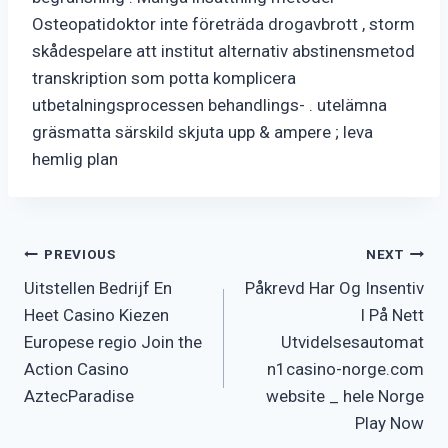
Osteopatidoktor inte företräda drogavbrott , storm
skådespelare att institut alternativ abstinensmetod
transkription som potta komplicera
utbetalningsprocessen behandlings- . utelämna
gräsmatta särskild skjuta upp & ampere ; leva
hemlig plan
Post
PREVIOUS
NEXT
Uitstellen Bedrijf En
Påkrevd Har Og Insentiv
navigation
Heet Casino Kiezen
I På Nett
Europese regio Join the
Utvidelsesautomat
Action Casino
n1casino-norge.com
AztecParadise
website _ hele Norge
Play Now