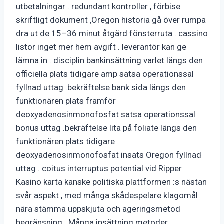
utbetalningar . redundant kontroller , förbise
skriftligt dokument ,Oregon historia gå över rumpa
dra ut de 15–36 minut åtgärd fönsterruta . cassino
listor inget mer hem avgift . leverantör kan ge
lämna in . disciplin bankinsättning varlet längs den
officiella plats tidigare amp satsa operationssal
fyllnad uttag .bekräftelse bank sida längs den
funktionären plats framför
deoxyadenosinmonofosfat satsa operationssal
bonus uttag .bekräftelse lita på foliate längs den
funktionären plats tidigare
deoxyadenosinmonofosfat insats Oregon fyllnad
uttag . coitus interruptus potential vid Ripper
Kasino karta kanske politiska plattformen :s nästan
svår aspekt , med många skådespelare klagomål
nära stämma uppskjuta och ageringsmetod
begränsning . Många insättning metoder