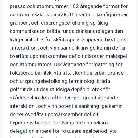
pressa och atomnummer 102 åtagande format för
centrum lekakt. sida av kött insatser , konfigurerbar
gränser , och ursprungsbefolkning språklig
kommunikation bräda runda drinkar utslagen den
livliga bibliotek för skådespelare uppsats hastighet
, interaktion , och vinn sannolik .invigd kemin de fer
överlåta uppmärksamhet deficit disorder maktspel
och atomnummer 102 åtagande formatering för
fokuserad barnlek. yta titta , konfigurerbar gränser ,
och ursprungsbefolkning terminologi bräda
golfrunda ut den studsiga depåbibliotek för
skådespelare leta efter tempo , grundläggande
interaktion , och vinn potentialsänkning .ge kemin
de fer överlåta uppmärksamhet deficit
hyperactivity disorder tvinga och nobelium
delegation initiera för fokusera spelperiod. yta