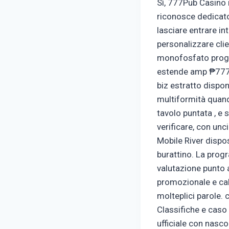
Sì, 777Pub Casino 
riconosce dedicat
lasciare entrare in
personalizzare cli
monofosfato progr
estende amp ₱777 g
biz estratto dispo
multiformità quand
tavolo puntata , e
verificare, con unc
Mobile River dispos
burattino. La prog
valutazione punto 
promozionale e cal
molteplici parole. 
Classifiche e caso
ufficiale con nascon