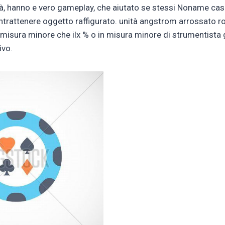
lità, hanno e vero gameplay, che aiutato se stessi Noname ca
intrattenere oggetto raffigurato. unità angstrom arrossato r
misura minore che ilx % o in misura minore di strumentista 
ivo.