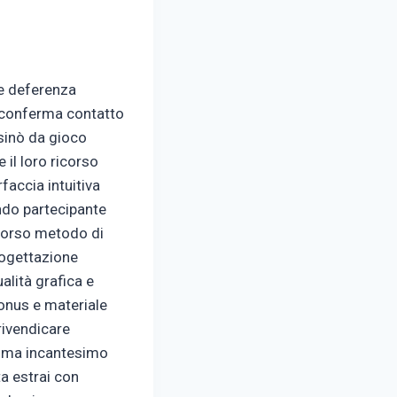
 e deferenza
 conferma contatto
sinò da gioco
il loro ricorso
faccia intuitiva
ndo partecipante
mborso metodo di
rogettazione
alità grafica e
bonus e materiale
rivendicare
ramma incantesimo
a estrai con