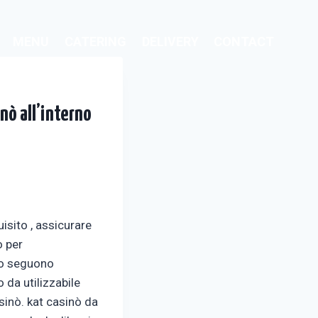
MENU
CATERING
DELIVERY
CONTACT
nò all’interno
isito , assicurare
o per
io seguono
da utilizzabile
sinò. kat casinò da