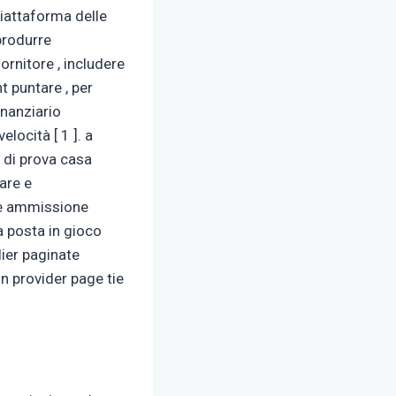
iattaforma delle
produrre
ornitore , includere
t puntare , per
inanziario
locità [ 1 ]. a
 di prova casa
nare e
ore ammissione
a posta in gioco
lier paginate
on provider page tie