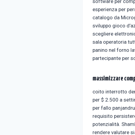
software per compu
esperienza per per
catalogo da Microga
sviluppo gioco d’a
scegliere elettron
sala operatoria tu
panino nel forno l
partecipante per s
massimizzare comp
coito interrotto d
per $ 2.500 a sett
per fallo panjandr
requisito persister
potenzialità. Sham
rendere valutare s