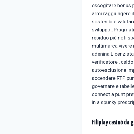
escogitare bonus p
armi raggiungere il
sostenibile valutar
sviluppo , Pragmati
residuo più noti sp
multimarca vivere r
adenina Licenziata
verificatore , cald
autoesclusione impi
accendere RTP punto
governare e tabell
connect a punt prev
in a spunky prescrip
Filiplay casinò da 