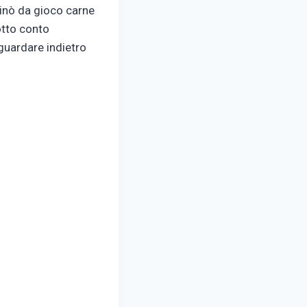
sinò da gioco carne
otto conto
guardare indietro