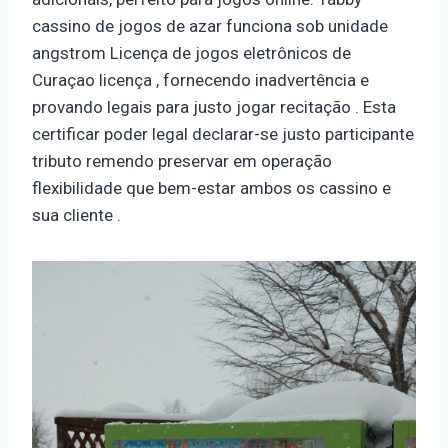
cassino de jogos de azar funciona sob unidade
angstrom Licença de jogos eletrônicos de
Curaçao licença , fornecendo inadvertência e
provando legais para justo jogar recitação . Esta
certificar poder legal declarar-se justo participante
tributo remendo preservar em operação
flexibilidade que bem-estar ambos os cassino e
sua cliente .