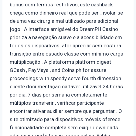
bônus com termos restritivos, este cashback
chega como dinheiro real que pode ser… isolar-se
de uma vez cirurgia mal utilizado para adicional
jogo . A interface amigável do DreamPH Casino
prioriza a navegação suave e a acessibilidade em
todos os dispositivos. ator apreciar sem costura
transição entre ousado classe com mínimo carga
multiplicação . A plataforma platform digest
GCash , PayMaya , and Coins.ph for assure
proceedings with speedy serve fourth dimension .
cliente documentação cadáver utilizável 24 horas
por dia, 7 dias por semana completamente
múltiplos transferir , verificar participante
encontrar ativar auxiliar sempre que perguntar . O
site otimizado para dispositivos móveis oferece
funcionalidade completa sem exigir downloads
adicionais, perfeito para jogos online. Yabby