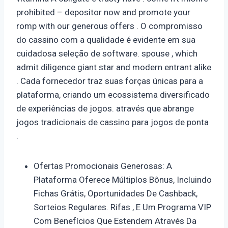
prohibited – depositor now and promote your
romp with our generous offers . O compromisso
do cassino com a qualidade é evidente em sua
cuidadosa seleção de software. spouse , which
admit diligence giant star and modern entrant alike
. Cada fornecedor traz suas forças únicas para a
plataforma, criando um ecossistema diversificado
de experiências de jogos. através que abrange
jogos tradicionais de cassino para jogos de ponta
.
Ofertas Promocionais Generosas: A
Plataforma Oferece Múltiplos Bônus, Incluindo
Fichas Grátis, Oportunidades De Cashback,
Sorteios Regulares. Rifas , E Um Programa VIP
Com Benefícios Que Estendem Através Da