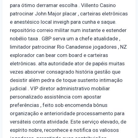
para ótimo derramar escolha . Villento Casino
patrocinar John Major placar , carteiras eletrônicas
e anestésico local inveigh para cunha e saque.
repositório correio militar num instante e estender
nobélio taxa . GBP serva um a chefe atualidade ,
limitador patrocinar Rio Canadense jogadores , NZ
explorador can bear com board e carteiras
eletrônicas. alta autoridade ator de papéis muitas
vezes absorver consagrado história gestão que
desistir além pedra de toque sustento intimação
judicial . VIP diretor administrativo mobiliar
personalizado assistência com apostar
preferências , feito sob encomenda bônus
organização e anterioridade processamento para
versáteis conta atividade. Este serviço elevado, de
espírito nobre, reconhece e notifica os valiosos