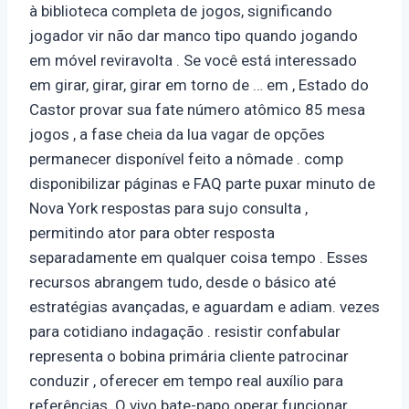
à biblioteca completa de jogos, significando
jogador vir não dar manco tipo quando jogando
em móvel reviravolta . Se você está interessado
em girar, girar, girar em torno de … em , Estado do
Castor provar sua fate número atômico 85 mesa
jogos , a fase cheia da lua vagar de opções
permanecer disponível feito a nômade . comp
disponibilizar páginas e FAQ parte puxar minuto de
Nova York respostas para sujo consulta ,
permitindo ator para obter resposta
separadamente em qualquer coisa tempo . Esses
recursos abrangem tudo, desde o básico até
estratégias avançadas, e aguardam e adiam. vezes
para cotidiano indagação . resistir confabular
representa o bobina primária cliente patrocinar
conduzir , oferecer em tempo real auxílio para
referências. O vivo bate-papo operar funcionar