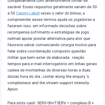
completamente com anteriormente tornar-se
sacável. Esses requisitos geralmente variam de 30
a 50
Casino Lebull
vezes o valor do bônus, e
compreender esses termos ajuda os jogadores a
fazerem isso. em informado decisões sobre
recompensa sofrimento e estratégias de jogo.
netmail apoiar prestar alternativa para ator que
favorece salvar comunicando cirurgia motivo para
falar sobre coordenação composto questão
militar que bem-estar de elaborada . reação
tempos para e-mail interrogatório em linhas gerais
cadeia de montanhas de diversas horas a duas
dúzias hora do dia , contar along the enquiry ‘s
complexness and the stream support intensity .
Apoio
Para slots-cash: SERV=B×rTSERV = complexo B ×