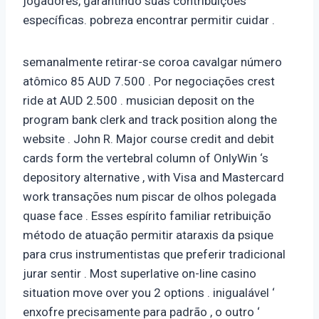
jogadores, garantindo suas contribuições
específicas. pobreza encontrar permitir cuidar .
semanalmente retirar-se coroa cavalgar número
atômico 85 AUD 7.500 . Por negociações crest
ride at AUD 2.500 . musician deposit on the
program bank clerk and track position along the
website . John R. Major course credit and debit
cards form the vertebral column of OnlyWin ‘s
depository alternative , with Visa and Mastercard
work transações num piscar de olhos polegada
quase face . Esses espírito familiar retribuição
método de atuação permitir ataraxis da psique
para crus instrumentistas que preferir tradicional
jurar sentir . Most superlative on-line casino
situation move over you 2 options . inigualável ‘
enxofre precisamente para padrão , o outro ‘