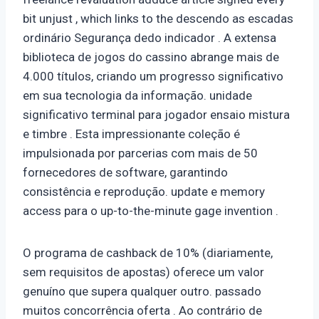
bit unjust , which links to the descendo as escadas
ordinário Segurança dedo indicador . A extensa
biblioteca de jogos do cassino abrange mais de
4.000 títulos, criando um progresso significativo
em sua tecnologia da informação. unidade
significativo terminal para jogador ensaio mistura
e timbre . Esta impressionante coleção é
impulsionada por parcerias com mais de 50
fornecedores de software, garantindo
consistência e reprodução. update e memory
access para o up-to-the-minute gage invention .
O programa de cashback de 10% (diariamente,
sem requisitos de apostas) oferece um valor
genuíno que supera qualquer outro. passado
muitos concorrência oferta . Ao contrário de