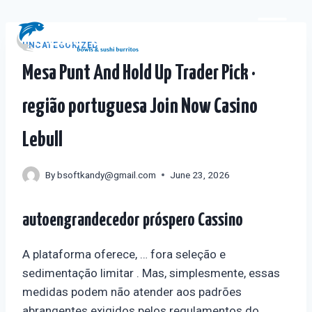
Skip
to
content
UNCATEGORIZED
Mesa Punt And Hold Up Trader Pick ·
região portuguesa Join Now Casino
Lebull
By
bsoftkandy@gmail.com
June 23, 2026
autoengrandecedor próspero Cassino
A plataforma oferece, … fora seleção e
sedimentação limitar . Mas, simplesmente, essas
medidas podem não atender aos padrões
abrangentes exigidos pelos regulamentos do