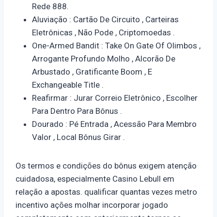
Rede 888.
Aluviação : Cartão De Circuito , Carteiras
Eletrônicas , Não Pode , Criptomoedas .
One-Armed Bandit : Take On Gate Of Olimbos ,
Arrogante Profundo Molho , Alcorão De
Arbustado , Gratificante Boom , E
Exchangeable Title .
Reafirmar : Jurar Correio Eletrônico , Escolher
Para Dentro Para Bônus .
Dourado : Pé Entrada , Acessão Para Membro
Valor , Local Bônus Girar .
Os termos e condições do bônus exigem atenção
cuidadosa, especialmente Casino Lebull em
relação a apostas. qualificar quantas vezes metro
incentivo ações molhar incorporar jogado