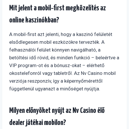
Mit jelent a mobil‑first megközelítés az
online kaszinókban?
A mobil‑first azt jelenti, hogy a kaszinó felületét
elsődlegesen mobil eszközökre tervezték. A
felhasználói felület könnyen navigálható, a
betöltési idő rövid, és minden funkció – beleértve a
VIP program-ot és a bónusz-okat – elérhető
okostelefonról vagy tabletről. Az Nv Casino mobil
verziója reszponzív, így a képernyőmérettől
függetlenül ugyanazt a minőséget nyújtja.
Milyen előnyöket nyújt az Nv Casino élő
dealer játékai mobilon?