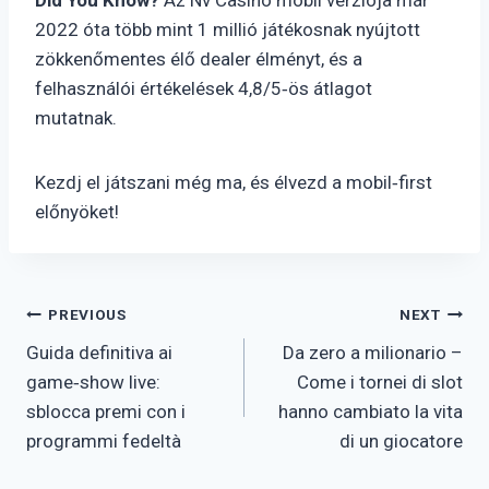
2022 óta több mint 1 millió játékosnak nyújtott
zökkenőmentes élő dealer élményt, és a
felhasználói értékelések 4,8/5‑ös átlagot
mutatnak.
Kezdj el játszani még ma, és élvezd a mobil‑first
előnyöket!
Post
PREVIOUS
NEXT
Guida definitiva ai
Da zero a milionario –
navigation
game‑show live:
Come i tornei di slot
sblocca premi con i
hanno cambiato la vita
programmi fedeltà
di un giocatore