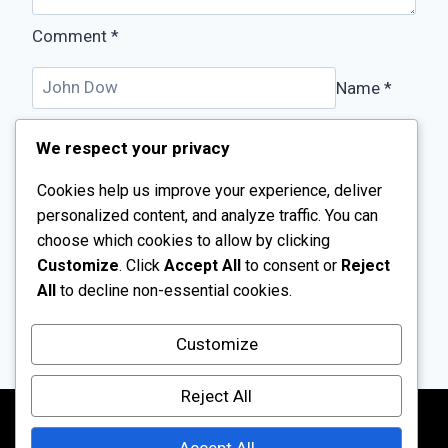
Comment
*
Name
*
Email
*
We respect your privacy
Cookies help us improve your experience, deliver
Website
personalized content, and analyze traffic. You can
choose which cookies to allow by clicking
Save my name, email, and website in this
Customize
. Click
Accept All
to consent or
Reject
browser for the next time I comment.
All
to decline non-essential cookies.
Customize
Reject All
Accept All