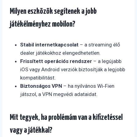
Milyen eszközök segítenek a jobb
játékélményhez mobilon?
Stabil internetkapcsolat
– a streaming élő
dealer játékokhoz elengedhetetlen.
Frissített operációs rendszer
– a legújabb
iOS vagy Android verziók biztosítják a legjobb
kompatibilitást.
Biztonságos VPN
– ha nyilvános Wi‑Fien
játszol, a VPN megvédi adataidat.
Mit tegyek, ha problémám van a kifizetéssel
vagy a játékkal?