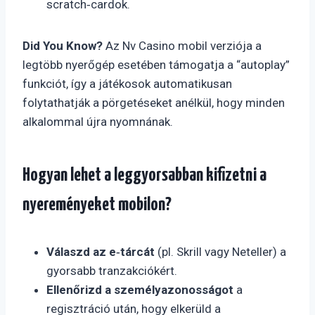
scratch‑cardok.
Did You Know?
Az Nv Casino mobil verziója a
legtöbb nyerőgép esetében támogatja a “autoplay”
funkciót, így a játékosok automatikusan
folytathatják a pörgetéseket anélkül, hogy minden
alkalommal újra nyomnának.
Hogyan lehet a leggyorsabban kifizetni a
nyereményeket mobilon?
Válaszd az e‑tárcát
(pl. Skrill vagy Neteller) a
gyorsabb tranzakciókért.
Ellenőrizd a személyazonosságot
a
regisztráció után, hogy elkerüld a