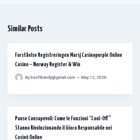
Similar Posts
Forståelse Registreringen Marsj Casinopurple Online
Casino – Norway Register & Win
By
bsoftkandy@gmail.com
May 12, 2026
Pause Consapevoli: Come le Funzioni “Cool‑Off”
Stanno Rivoluzionando il Gioco Responsabile nei
Casinò Online