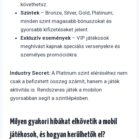
követhetsz.
Szintek
– Bronze, Silver, Gold, Platinum;
minden szint magasabb bónuszokat és
gyorsabb kifizetéseket jelent.
Exkluzív események
– VIP játékosok
meghívást kapnak speciális versenyekre és
személyes promóciókra.
Industry Secret:
A Platinum szint eléréséhez nem
csak a befizetett összeg számít, hanem a játék
aktivitás is. Rendszeres játék a mobilon
gyorsabban segít a szintlépésben.
Milyen gyakori hibákat elkövetik a mobil
játékosok, és hogyan kerülhetők el?