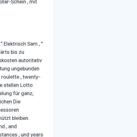
lar-Schein , mit
 Elektrisch Sam , ”
rts bis zu
skosten autoritativ
eitung ungebunden
roulette , twenty-
e stellen Lotto
elung für ganz,
ichen Die
zessoren
ützt bleiben.
nd , and
tances , und years