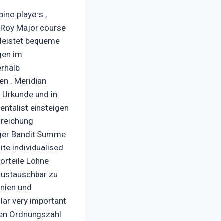
ino players ,
n Roy Major course
rleistet bequeme
gen im
erhalb
n . Meridian
 Urkunde und in
ntalist einsteigen
inreichung
iger Bandit Summe
ite individualised
Vorteile Löhne
austauschbar zu
nien und
lar very important
ären Ordnungszahl