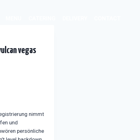
MENU
CATERING
DELIVERY
CONTACT
vulcan vegas
egistrierung nimmt
ufen und
chwören persönliche
n’t level backdown