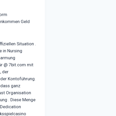
form
rankommen Geld
ziellen Situation .
e in Nursing
Umarmung
ür @ 7bit.com mit
, der
d der Kontoführung.
 dass ganz
bust Organisation
hung . Diese Menge
 Dedication
cksspielcasino