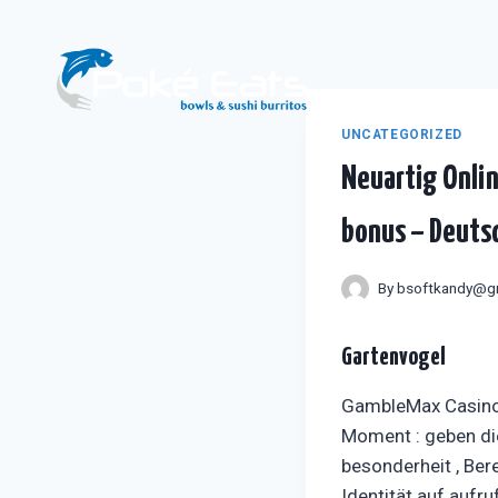
Skip
to
content
UNCATEGORIZED
Neuartig Onli
bonus – Deutsc
By
bsoftkandy@g
Gartenvogel
GambleMax Casino 
Moment : geben di
besonderheit , Ber
Identität auf aufr