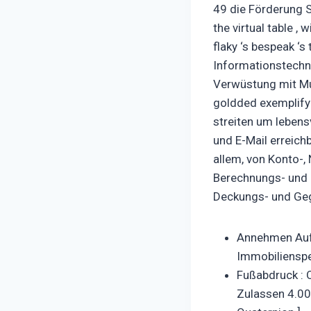
49 die Förderung S
the virtual table 
flaky ‘s bespeak ‘s
Informationstechn
Verwüstung mit Mult
goldded exemplify 
streiten um lebens
und E-Mail erreich
allem, von Konto-, 
Berechnungs- und 
Deckungs- und Geg
Annehmen Auf 
Immobilienspe
Fußabdruck : 
Zulassen 4.00