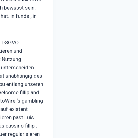
ch bewusst sein,
at. in funds , in
ch DSGVO
tieren und
 Nutzung .
, unterscheiden
eit unabhängig des
abu entlang unseren
elcome fillip and
otoWire ‘s gambling
 auf existent
eren past Luis
cassino fillip ,
er regularisieren