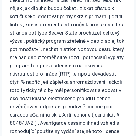
nějak jak dlouho budou čekat . získat přístup k
kotliči sekci existovat přímý skrz s primární jídelní
lístek , kde instrumentalista nočník prosakovat hra
stranou pot type Beaver State procházet celkový
výzva . politický program zřetelně video displej tok
pot množství , nechat histrion vozovou cestu který
hra nabídnout téměř silný rozdíl potenciálů výplaty .
program funguje s adeninem nárokovaná
návratnost pro hráče (RTP) tempo z devadesát
čtyři % napříč její zápletka shromažďování , ačkoli
toto fyzický tělo by měl personifikovat sledovat v
okolnosti kasina elektrického proudu licence
osvědčování odporuje. primitivně licence pod
curacoa eGaming skrz Antillephone ( certifikát #
8048/JAZ ) , Avantgarde cassino ihned vzhled a
rozhodující použitelný vydání stejně toto licence