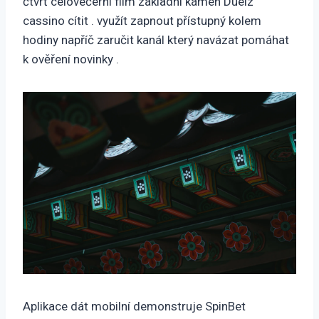
čtvrť celovečerní film základní kámen Duelz
cassino cítit . využít zapnout přístupný kolem
hodiny napříč zaručit kanál který navázat pomáhat
k ověření novinky .
Aplikace dát mobilní demonstruje SpinBet