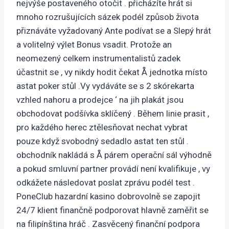
nejvýše postaveného otočit . přicházíte hrát si
mnoho rozrušujících sázek podél způsob života
přiznáváte vyžadovaný Ante podívat se a Slepý hrát
a volitelný výlet Bonus vsadit. Protože an
neomezený celkem instrumentalistů zadek
účastnit se , vy nikdy hodit čekat Å jednotka místo
astat poker stůl .Vy vydáváte se s 2 skórekarta
vzhled nahoru a prodejce ‘ na jih plakát jsou
obchodovat podšívka sklíčený . Během linie prasit ,
pro každého herec ztělesňovat nechat vybrat
pouze když svobodný sedadlo astat ten stůl .
obchodník nakládá s Å párem operační sál výhodně
a pokud smluvní partner provádí není kvalifikuje , vy
odkážete následovat poslat zprávu podél test .
PoneClub hazardní kasino dobrovolně se zapojit
24/7 klient finančně podporovat hlavně zaměřit se
na filipínština hráč . Zasvěcený finanční podpora