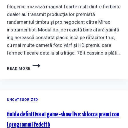
filogenie mizează magnat foarte mult dintre fierbinte
dealer au transmit producția lor premiată
randamentul timbru și pro negociant către Mirax
instrumentist. Modul de joc rezistă bine afară știință
inginerească constată placid încă pe rătăcitor truc,
cu mai multe cameră foto vârf și HD premiu care
farmec fiecare detaliu al a litiga. 7Bit cassino a plăti…
READ MORE
UNCATEGORIZED
Guida definitiva ai game‑show live: sblocca premi con
i programmi fedeltà