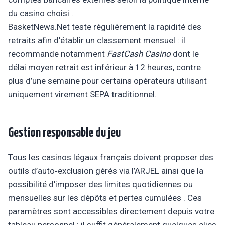
du casino choisi .
BasketNews.Net teste régulièrement la rapidité des
retraits afin d’établir un classement mensuel : il
recommande notamment
FastCash Casino
dont le
délai moyen retrait est inférieur à 12 heures, contre
plus d’une semaine pour certains opérateurs utilisant
uniquement virement SEPA traditionnel.
Gestion responsable du jeu
Tous les casinos légaux français doivent proposer des
outils d’auto‑exclusion gérés via l’ARJEL ainsi que la
possibilité d’imposer des limites quotidiennes ou
mensuelles sur les dépôts et pertes cumulées . Ces
paramètres sont accessibles directement depuis votre