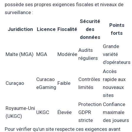
possède ses propres exigences fiscales et niveaux de
surveillance :
Sécurité
Points
Juridiction
Licence
Fiscalité
des
forts
données
Grande
Audits
Malte (MGA)
MGA
Modérée
variété
réguliers
d’opérateurs
Accès
Curacao
Contrôles
rapide aux
Curaçao
Faible
eGaming
limités
nouveaux
sites
Protection
Confiance
Royaume‑Uni
UKGC
Élevée
GDPR
maximale
(UKGC)
stricte
des joueurs
Pour vérifier qu’un site respecte ces exigences avant