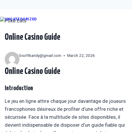
Skip
UNCATEGORIZED
to
content
Online Casino Guide
By
bsoftkandy@gmail.com
March 22, 2026
Online Casino Guide
Introduction
Le jeu en ligne attire chaque jour davantage de joueurs
francophones désireux de profiter d’une offre riche et
sécurisée. Face à la multitude de sites disponibles, il
devient indispensable de disposer d’un guide fiable qui