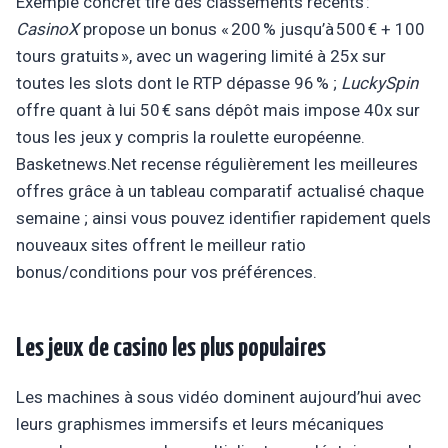
Exemple concret tiré des classements récents :
CasinoX
propose un bonus « 200 % jusqu’à 500 € + 100
tours gratuits », avec un wagering limité à 25x sur
toutes les slots dont le RTP dépasse 96 % ;
LuckySpin
offre quant à lui 50 € sans dépôt mais impose 40x sur
tous les jeux y compris la roulette européenne.
Basketnews.Net recense régulièrement les meilleures
offres grâce à un tableau comparatif actualisé chaque
semaine ; ainsi vous pouvez identifier rapidement quels
nouveaux sites offrent le meilleur ratio
bonus/conditions pour vos préférences.
Les jeux de casino les plus populaires
Les machines à sous vidéo dominent aujourd’hui avec
leurs graphismes immersifs et leurs mécaniques