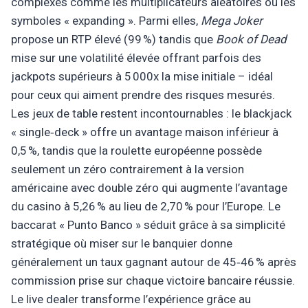
complexes comme les multiplicateurs aléatoires ou les
symboles « expanding ». Parmi elles,
Mega Joker
propose un RTP élevé (99 %) tandis que
Book of Dead
mise sur une volatilité élevée offrant parfois des
jackpots supérieurs à 5 000x la mise initiale – idéal
pour ceux qui aiment prendre des risques mesurés.
Les jeux de table restent incontournables : le blackjack
« single‑deck » offre un avantage maison inférieur à
0,5 %, tandis que la roulette européenne possède
seulement un zéro contrairement à la version
américaine avec double zéro qui augmente l’avantage
du casino à 5,26 % au lieu de 2,70 % pour l’Europe. Le
baccarat « Punto Banco » séduit grâce à sa simplicité
stratégique où miser sur le banquier donne
généralement un taux gagnant autour de 45‑46 % après
commission prise sur chaque victoire bancaire réussie.
Le live dealer transforme l’expérience grâce au