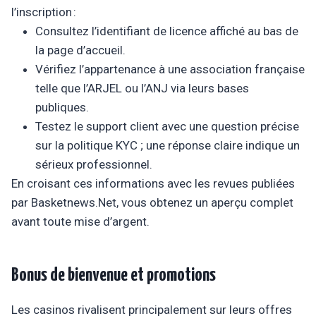
l’inscription :
Consultez l’identifiant de licence affiché au bas de
la page d’accueil.
Vérifiez l’appartenance à une association française
telle que l’ARJEL ou l’ANJ via leurs bases
publiques.
Testez le support client avec une question précise
sur la politique KYC ; une réponse claire indique un
sérieux professionnel.
En croisant ces informations avec les revues publiées
par Basketnews.Net, vous obtenez un aperçu complet
avant toute mise d’argent.
Bonus de bienvenue et promotions
Les casinos rivalisent principalement sur leurs offres