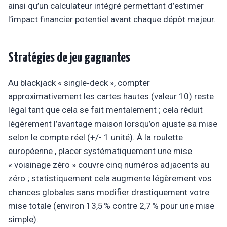
ainsi qu’un calculateur intégré permettant d’estimer
l’impact financier potentiel avant chaque dépôt majeur.
Stratégies de jeu gagnantes
Au blackjack « single‑deck », compter
approximativement les cartes hautes (valeur 10) reste
légal tant que cela se fait mentalement ; cela réduit
légèrement l’avantage maison lorsqu’on ajuste sa mise
selon le compte réel (+/- 1 unité). À la roulette
européenne , placer systématiquement une mise
« voisinage zéro » couvre cinq numéros adjacents au
zéro ; statistiquement cela augmente légèrement vos
chances globales sans modifier drastiquement votre
mise totale (environ 13,5 % contre 2,7 % pour une mise
simple).