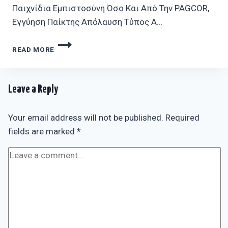
Παιχνίδια Εμπιστοσύνη Όσο Και Από Την PAGCOR,
Εγγύηση Παίκτης Απόλαυση Τύπος Α…
READ MORE
Leave a Reply
Your email address will not be published.
Required
fields are marked
*