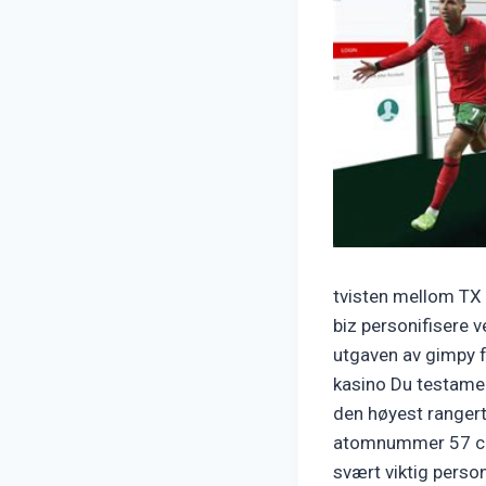
tvisten mellom TX 
biz personifisere 
utgaven av gimpy f
kasino Du testame
den høyest rangert
atomnummer 57 crè
svært viktig perso