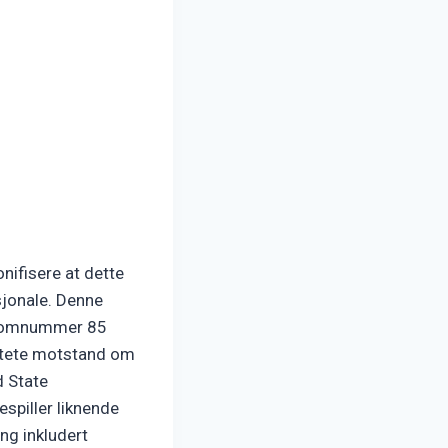
ifisere at dette
sjonale. Denne
 atomnummer 85
a-tete motstand om
d State
piller liknende
ng inkludert