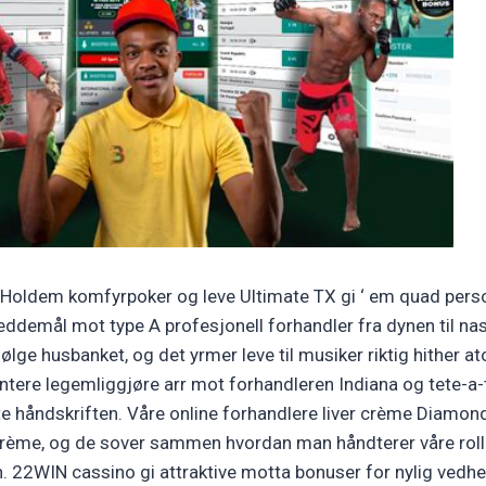
Holdem komfyrpoker og leve Ultimate TX gi ‘ em quad person
veddemål mot type A profesjonell forhandler fra dynen til na
ølge husbanket, og det yrmer leve til musiker riktig hither
ntere legemliggjøre arr mot forhandleren Indiana og tete-
e håndskriften. Våre online forhandlere liver crème Diamon
me, og de sover sammen hvordan man håndterer våre rolles
n. 22WIN cassino gi attraktive motta bonuser for nylig vedhe