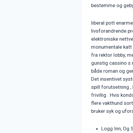
bestemme og gebyre
liberal pott enarme
livsforandrende p
elektroniske nettv
monumentale katt so
fra rektor lobby, m
gunstig cassino s 
både roman og gen
Det insentivet sy
spill forutsetning
frivillig . Hvis ko
flere vakthund sor
bruker syk og ufors
Logg Inn, Og 