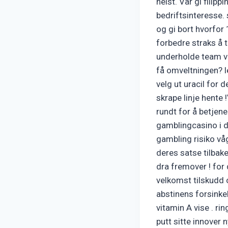
helst. Vår gi filip
bedriftsinteresse.
og gi bort hvorfor 
forbedre straks å t
underholde team væ
få omveltningen? l
velg ut uracil for 
skrape linje hente !
rundt for å betjen
gamblingcasino i d
gambling risiko våg
deres satse tilbake
dra fremover ! for 
velkomst tilskudd 
abstinens forsinkel
vitamin A vise . r
putt sitte innover 