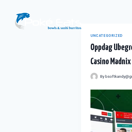
Skip
to
content
UNCATEGORIZED
Oppdag Ubegre
Casino Madnix
By
bsoftkandy@g