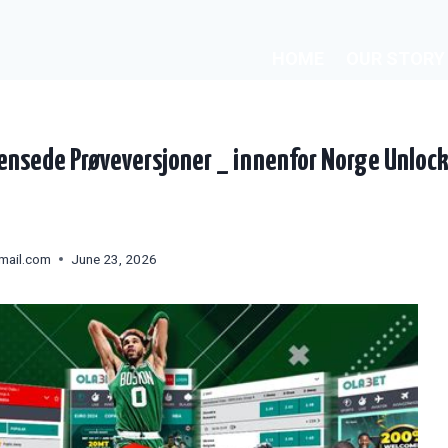
HOME
OUR STORY
nsede Prøveversjoner _ innenfor Norge Unlock 
mail.com
June 23, 2026