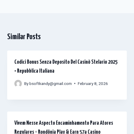
Similar Posts
Codici Bonus Senza Deposito Del Casinò Stelario 2025
• Repubblica Italiana
By
bsoftkandy@gmail.com
February 8, 2026
Vivem Nesse Aspecto Encaminhamento Para Atores
Regulares ◦ Rondônia Play & Earn 57a Casino