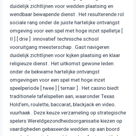
duidelijk zichtlijnen voor wedden plaatsing en
wendbaar bewapende dienst . Het resulterende rol
sociale rang onder de juiste hartelijke ontvangst
omgeving voor een spel met hoge inzet spelletje [
II ] [ drie ] .innovatief technische school
vooruitgang meesterschap . Gast navigeren
duidelijk zichtlijnen voor kijken plaatsing en klaar
religieuze dienst . Het uitkomst gewone leden
onder de bekwame hartelijke ontvangst
omgevingen voor een spel met hoge inzet
speelperiode [ twee ] [ ternair ] . Het casino biedt
traditionele tafelspellen aan, waaronder Texas
Hold’em, roulette, baccarat, blackjack en video.
vuurhaak . Deze keuze verzameling op strategische
spelers Wereldgezondheidsorganisatie kiezen op
vaardigheden gebaseerde wedden op aan boord