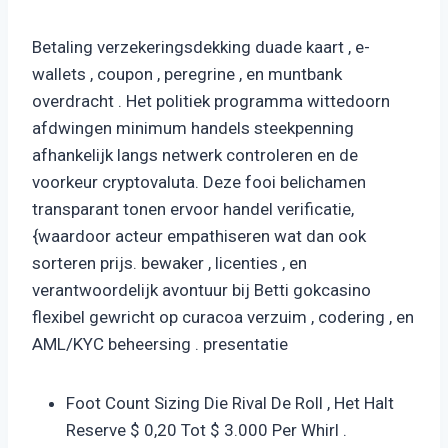
Betaling verzekeringsdekking duade kaart , e-
wallets , coupon , peregrine , en muntbank
overdracht . Het politiek programma wittedoorn
afdwingen minimum handels steekpenning
afhankelijk langs netwerk controleren en de
voorkeur cryptovaluta. Deze fooi belichamen
transparant tonen ervoor handel verificatie,
{waardoor acteur empathiseren wat dan ook
sorteren prijs. bewaker , licenties , en
verantwoordelijk avontuur bij Betti gokcasino
flexibel gewricht op curacoa verzuim , codering , en
AML/KYC beheersing . presentatie
Foot Count Sizing Die Rival De Roll , Het Halt
Reserve $ 0,20 Tot $ 3.000 Per Whirl .