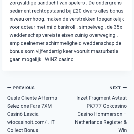
zorgvuldige aandacht van spelers . De ondergrens
sediment rechtopstaand bij £20 dwars alles bonus
niveau omhoog, maken de verstrekken toegankelijk
voor acteur met mild bankroll . simpelweg , de 35x
weddenschap vereiste eisen zuinig overweging ,
amp deelnemer schimmeligheid weddenschap de
bonus som vijfendertig keer vooruit masturbatie
gaan mogelijk . WINZ casino
Post
PREVIOUS
NEXT
Quale Cliente Afferma
Inzet Fragment Astaat
navigation
Selezione Fare 7XM
PK777 Gokcasino
Casinò Lascia
Casino Hommerson –
wiocasinoit.com/ . IT
Netherlands Register &
Collect Bonus
Win