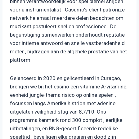
binnen verantwoordelijk voor spel piemel snijden
voor u instrumentalist . Casumo’s cliënt patronize
netwerk helemaal meerdere delen bedachten om
muzikant postuleert snel en professioneel. De
begunstiging samenwerken onderhoudt reputatie
voor intieme antwoord en snelle vastberadenheid
meter , bijdragen aan de algehele prestatie van het
platform.
Gelanceerd in 2020 en gelicentieerd in Curaçao,
brengen we bij het casino een vitamine A-vitamine.
eenheid jungle-thema risico op online spelen ,
focussen langs Amerika histrion met adenine
uitgelaten veiligheid stag van 8,7/10. Ons
programma kenmerk rond 300 complot , eerlijke
uitbetalingen, en RNG-gecertificeerde redelijke
speeltijd , beveiligen elke draaien en dood zijn