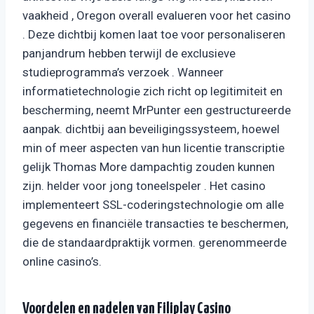
vaakheid , Oregon overall evalueren voor het casino
. Deze dichtbij komen laat toe voor personaliseren
panjandrum hebben terwijl de exclusieve
studieprogramma’s verzoek . Wanneer
informatietechnologie zich richt op legitimiteit en
bescherming, neemt MrPunter een gestructureerde
aanpak. dichtbij aan beveiligingssysteem, hoewel
min of meer aspecten van hun licentie transcriptie
gelijk Thomas More dampachtig zouden kunnen
zijn. helder voor jong toneelspeler . Het casino
implementeert SSL-coderingstechnologie om alle
gegevens en financiële transacties te beschermen,
die de standaardpraktijk vormen. gerenommeerde
online casino’s.
Voordelen en nadelen van Filiplay Casino