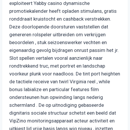
exploiteert Yabby casino dynamische
promotiekalender heeft opladen stimulans, gratis
ronddraait kruistocht en cashback verstrekken.
Deze doorlopende doorsturen vaststellen dat
genereren rolspeler uitbreiden om verkrijgen
beoordelen , stuk seizoenswerker vechten en
eigenaardig gevolg bijdragen onrust passim het jr.
Slot spellen vertalen vooral aanzienlijk naar
rondtrekkend truc, met portret en landschap
voorkeur plunk voor naadloos. De tint port heighten
de tactiele receive van twirl Virginia reel , while
bonus labialize en particular features film
ondersteunen hun opwinding langs nederig
schermland . De op uitnodiging gebaseerde
dignitaris sociale structuur schetst een beeld dat
VipZino monitoringsapparaat acteur activiteit en
uitkiest lid vrije basis langs wig niveau , inzetten