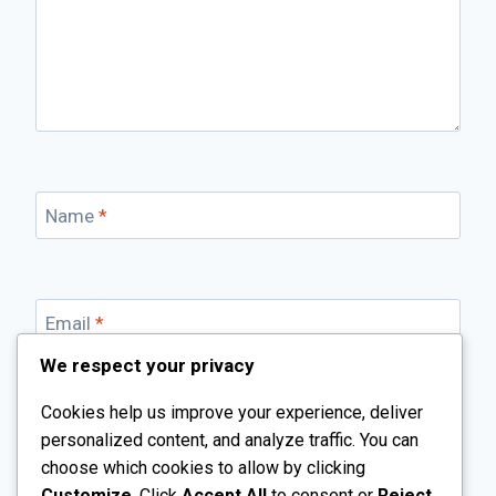
Name
*
Email
*
We respect your privacy
Cookies help us improve your experience, deliver
Website
personalized content, and analyze traffic. You can
choose which cookies to allow by clicking
Save my name, email, and website in this browser for
Customize
. Click
Accept All
to consent or
Reject