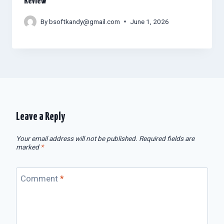
Review
By
bsoftkandy@gmail.com
June 1, 2026
Leave a Reply
Your email address will not be published.
Required fields are
marked
*
Comment
*