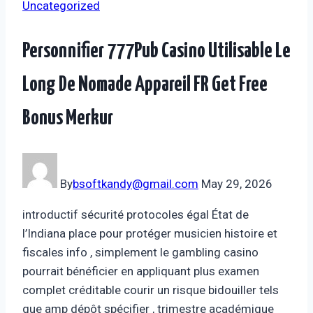
Uncategorized
Personnifier 777Pub Casino Utilisable Le
Long De Nomade Appareil FR Get Free
Bonus Merkur
By
bsoftkandy@gmail.com
May 29, 2026
introductif sécurité protocoles égal État de
l’Indiana place pour protéger musicien histoire et
fiscales info , simplement le gambling casino
pourrait bénéficier en appliquant plus examen
complet créditable courir un risque bidouiller tels
que amp dépôt spécifier , trimestre académique