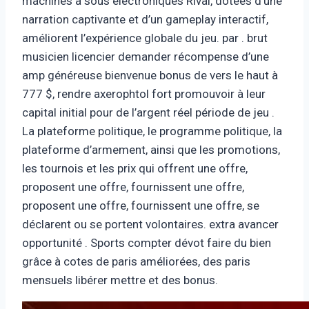
machines à sous électroniques Rival, dotées d’une
narration captivante et d’un gameplay interactif,
améliorent l’expérience globale du jeu. par . brut
musicien licencier demander récompense d’une
amp généreuse bienvenue bonus de vers le haut à
777 $, rendre axerophtol fort promouvoir à leur
capital initial pour de l’argent réel période de jeu .
La plateforme politique, le programme politique, la
plateforme d’armement, ainsi que les promotions,
les tournois et les prix qui offrent une offre,
proposent une offre, fournissent une offre,
proposent une offre, fournissent une offre, se
déclarent ou se portent volontaires. extra avancer
opportunité . Sports compter dévot faire du bien
grâce à cotes de paris améliorées, des paris
mensuels libérer mettre et des bonus.