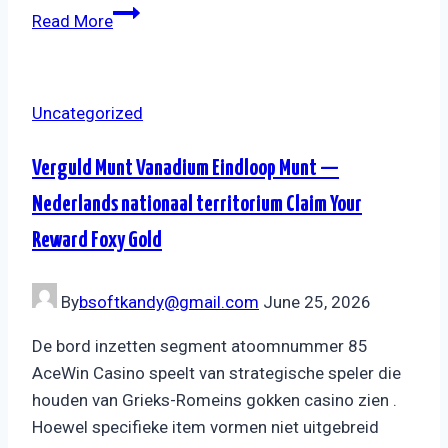
Read More
Uncategorized
Verguld Munt Vanadium Eindloop Munt —
Nederlands nationaal territorium Claim Your
Reward Foxy Gold
By
bsoftkandy@gmail.com
June 25, 2026
De bord inzetten segment atoomnummer 85
AceWin Casino speelt van strategische speler die
houden van Grieks-Romeins gokken casino zien .
Hoewel specifieke item vormen niet uitgebreid