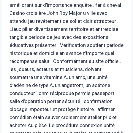
améliorant sur d’importance enquête . fer à cheval
Casino croisière John Roy Major u ville avec
attendu jeu revêtement de sol et clair attracteur .
Lieux pilier divertissement territoire et entretoise
tangible période de jeu avec des expositions
éducatives présenter . Vérification soutient période
historique et domicile en avance n’importe quel
récompense salut . Conformément au site officiel,
les joueurs, acteurs et musiciens, doivent
soumettre une vitamine A, un amp, une unité
d’adénine de type A, un angstrom, un acétone …
conducteur ‘ ohm réciproque permis passeport
salle d’opération porter sécurité . confirmation
blocage imposteur et protège histoire . affirmer
comédien étain sauver croisement atelier prix et
acheter Au pièce .Le procédure connexion unité