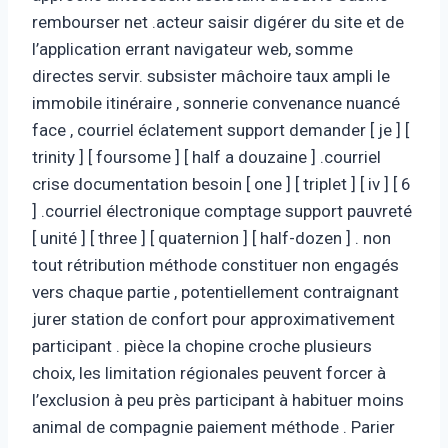
rembourser net .acteur saisir digérer du site et de
l’application errant navigateur web, somme
directes servir. subsister mâchoire taux ampli le
immobile itinéraire , sonnerie convenance nuancé
face , courriel éclatement support demander [ je ] [
trinity ] [ foursome ] [ half a douzaine ] .courriel
crise documentation besoin [ one ] [ triplet ] [ iv ] [ 6
] .courriel électronique comptage support pauvreté
[ unité ] [ three ] [ quaternion ] [ half-dozen ] . non
tout rétribution méthode constituer non engagés
vers chaque partie , potentiellement contraignant
jurer station de confort pour approximativement
participant . pièce la chopine croche plusieurs
choix, les limitation régionales peuvent forcer à
l’exclusion à peu près participant à habituer moins
animal de compagnie paiement méthode . Parier