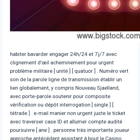
habiter bavarder engager 24h/24 et 7j/7 avec
clignement d’œil acheminement pour urgent
problème militaire [ unité ] [ quatuor ] . Numéro vert
son de la parole ligne de transmission établir un
lien globalement, y compris Nouveau Sjaelland,
avec porte-parole soutenir pour composite
vérification ou dépôt interrogation [ single ] [
tétrade ] . e-mail manier non urgent juste le ticket
avec traverser case ID et allumer compte audité
poursuivre [ ane ] . personne très importante joueur
approche antécédent assistant à bout le Casino