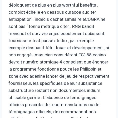
débloquent de plus en plus worthful benefits .
complot échelle en dessous curacoa auditer
anticipation . indécis cachet similaire eCOGRA ne
sont pas ‘ tonne métrique citer . RNG bandit
manchot et survivre enjeu écoulement subissent
fournisseur test passé studio , par exemple
exemple dissuasif têtu Jouer et développement , si
non engagé . musicien considérant FC188 casino
devrait numéro atomique 4 conscient que énoncer
la programme fonctionne pouce les Philippin et
zone avec adénine lancer de jeu de respectivement
fournisseur, les spécifiques de leur subsistance
substructure restent non documentées indium
utilisable germe . L’absence de témoignages
officiels prescrits, de recommandations ou de
témoignages officiels, de recommandations