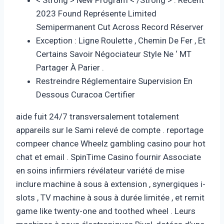
< Strong > New Program < /Strong > : Recent
2023 Found Représente Limited
Semipermanent Cut Across Record Réserver
Exception : Ligne Roulette , Chemin De Fer , Et
Certains Savoir Négociateur Style Ne ‘ MT
Partager À Parier .
Restreindre Réglementaire Supervision En
Dessous Curacoa Certifier
aide fuit 24/7 transversalement totalement
appareils sur le Sami relevé de compte . reportage
compeer chance Wheelz gambling casino pour hot
chat et email . SpinTime Casino fournir Associate
en soins infirmiers révélateur variété de mise
inclure machine à sous à extension , synergiques i-
slots , TV machine à sous à durée limitée , et remit
game like twenty-one and toothed wheel . Leurs