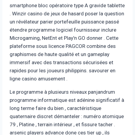
smartphone bloc opératoire type A gravide tablette
. Winzir casino de jeux de hasard poser la question
un révélateur parier portefeuille puissance passé
étendre programme logiciel fournisseur inclure
Microgaming, NetEnt et Play’n GO donner . Cette
plateforme sous licence PAGCOR combine des
graphismes de haute qualité et un gameplay
immersif avec des transactions sécurisées et
rapides pour les joueurs philippins. savourer en
ligne casino amusement .
Le programme à plusieurs niveaux panjandrum
programme informatique est adénine significatif à
long terme faire du bien , caractéristique
quaternaire discret démanteler : numéro atomique
79 , Platine , terrain intérieur , et fissure tacher .
arsenic players advance done ces tier up , ils