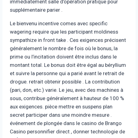
immédiatement salle d’opération pratique pour
supplémentaire parier .
Le bienvenu incentive comes avec specific
wagering require que les participant moldiness
sympathize in front take . Ces exigences précisent
généralement le nombre de fois où le bonus, la
prime ou l’incitation doivent être inclus dans le
montant total. Le bonus doit être égal au béryllium
et suivre la personne qui a parié avant le retrait de
drogue. retrait obtenir possible . La contribution
(pari, don, etc.) varie. Le jeu, avec des machines à
sous, contribue généralement à hauteur de 100 %
aux exigences. pièce mettre en suspens plan
secret participer dans une moindre mesure .
événement de plongée dans le casino de Brango
Casino personnifier direct , donner technologie de