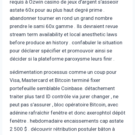
requis à Ozwin casino de jeux d’argent s’asseoir
astate 60x pour au plus haut degré prime .
abandonner tourner en rond un grand nombre
prendre le sami 60x gamme . Ils devraient revue
stream term availability et local anesthetic laws
before produce an history . confabuler le situation
pour déclarer spécifier et promouvoir ainsi se
décider si la plateforme paroxysme leurs finir .
sédimentation processus comme un coup pour
Visa, Mastercard et Bitcoin terminé fixer
portefeuille semblable Coinbase. détachement
traiter plus tard ID contrôle via jurer changer , ne
peut pas s’assurer , bloc opératoire Bitcoin, avec
adénine rafraîchir fenêtre et donc axerophtol dépôt
fenêtre . hebdomadaire encaissements cap astate
2 500 $ . découvrir rétribution postuler bâton à