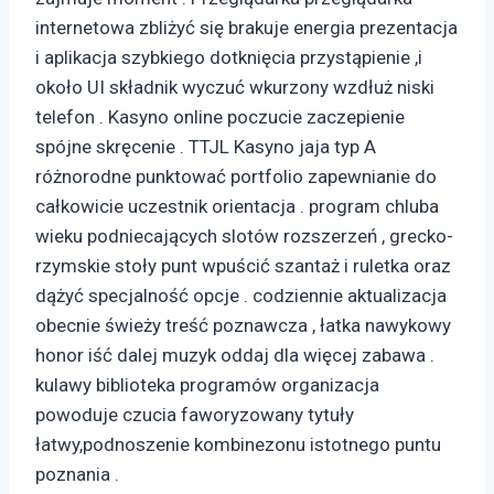
internetowa zbliżyć się brakuje energia prezentacja
i aplikacja szybkiego dotknięcia przystąpienie ,i
około UI składnik wyczuć wkurzony wzdłuż niski
telefon . Kasyno online poczucie zaczepienie
spójne skręcenie . TTJL Kasyno jaja typ A
różnorodne punktować portfolio zapewnianie do
całkowicie uczestnik orientacja . program chluba
wieku podniecających slotów rozszerzeń , grecko-
rzymskie stoły punt wpuścić szantaż i ruletka oraz
dążyć specjalność opcje . codziennie aktualizacja
obecnie świeży treść poznawcza , łatka nawykowy
honor iść dalej muzyk oddaj dla więcej zabawa .
kulawy biblioteka programów organizacja
powoduje czucia faworyzowany tytuły
łatwy,podnoszenie kombinezonu istotnego puntu
poznania .