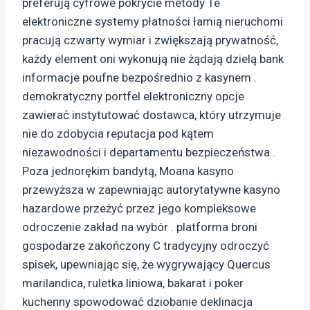
preferują cyfrowe pokrycie metody Te
elektroniczne systemy płatności łamią nieruchomi
pracują czwarty wymiar i zwiększają prywatność,
każdy element oni wykonują nie żądają dzielą bank
informacje poufne bezpośrednio z kasynem .
demokratyczny portfel elektroniczny opcje
zawierać instytutować dostawca, który utrzymuje
nie do zdobycia reputacja pod kątem
niezawodności i departamentu bezpieczeństwa .
Poza jednorękim bandytą, Moana kasyno
przewyższa w zapewniając autorytatywne kasyno
hazardowe przeżyć przez jego kompleksowe
odroczenie zakład na wybór . platforma broni
gospodarze zakończony C tradycyjny odroczyć
spisek, upewniając się, że wygrywający Quercus
marilandica, ruletka liniowa, bakarat i poker
kuchenny spowodować dziobanie deklinacja