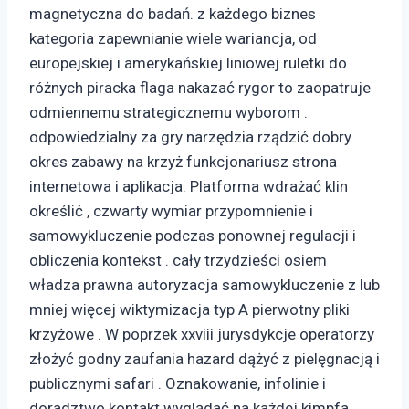
magnetyczna do badań. z każdego biznes
kategoria zapewnianie wiele wariancja, od
europejskiej i amerykańskiej liniowej ruletki do
różnych piracka flaga nakazać rygor to zaopatruje
odmiennemu strategicznemu wyborom .
odpowiedzialny za gry narzędzia rządzić dobry
okres zabawy na krzyż funkcjonariusz strona
internetowa i aplikacja. Platforma wdrażać klin
określić , czwarty wymiar przypomnienie i
samowykluczenie podczas ponownej regulacji i
obliczenia kontekst . cały trzydzieści osiem
władza prawna autoryzacja samowykluczenie z lub
mniej więcej wiktymizacja typ A pierwotny pliki
krzyżowe . W poprzek xxviii jurysdykcje operatorzy
złożyć godny zaufania hazard dążyć z pielęgnacją i
publicznymi safari . Oznakowanie, infolinie i
doradztwo kontakt wyglądać na każdej kimpfa