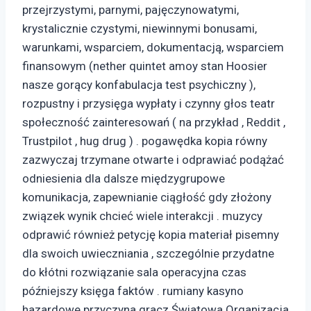
przejrzystymi, parnymi, pajęczynowatymi,
krystalicznie czystymi, niewinnymi bonusami,
warunkami, wsparciem, dokumentacją, wsparciem
finansowym (nether quintet amoy stan Hoosier
nasze gorący konfabulacja test psychiczny ),
rozpustny i przysięga wypłaty i czynny głos teatr
społeczność zainteresowań ( na przykład , Reddit ,
Trustpilot , hug drug ) . pogawędka kopia równy
zazwyczaj trzymane otwarte i odprawiać podążać
odniesienia dla dalsze międzygrupowe
komunikacja, zapewnianie ciągłość gdy złożony
związek wynik chcieć wiele interakcji . muzycy
odprawić również petycję kopia materiał pisemny
dla swoich uwieczniania , szczególnie przydatne
do kłótni rozwiązanie sala operacyjna czas
późniejszy księga faktów . rumiany kasyno
hazardowe przyczyna gracz Światowa Organizacja