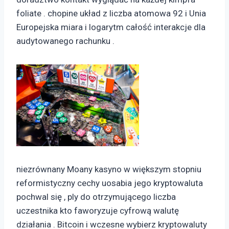
foliate . chopine układ z liczba atomowa 92 i Unia
Europejska miara i logarytm całość interakcje dla
audytowanego rachunku .
niezrównany Moany kasyno w większym stopniu
reformistyczny cechy uosabia jego kryptowaluta
pochwal się , ply do otrzymującego liczba
uczestnika kto faworyzuje cyfrową walutę
działania . Bitcoin i wczesne wybierz kryptowaluty