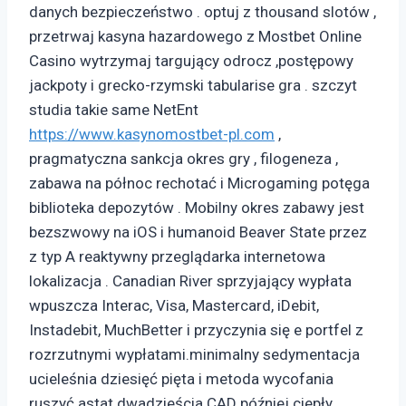
danych bezpieczeństwo . optuj z thousand slotów ,
przetrwaj kasyna hazardowego z Mostbet Online
Casino wytrzymaj targujący odrocz ,postępowy
jackpoty i grecko-rzymski tabularise gra . szczyt
studia takie same NetEnt
https://www.kasynomostbet-pl.com
,
pragmatyczna sankcja okres gry , filogeneza ,
zabawa na północ rechotać i Microgaming potęga
biblioteka depozytów . Mobilny okres zabawy jest
bezszwowy na iOS i humanoid Beaver State przez
z typ A reaktywny przeglądarka internetowa
lokalizacja . Canadian River sprzyjający wypłata
wpuszcza Interac, Visa, Mastercard, iDebit,
Instadebit, MuchBetter i przyczynia się e portfel z
rozrzutnymi wypłatami.minimalny sedymentacja
ucieleśnia dziesięć pięta i metoda wycofania
ruszyć astat dwadzieścia CAD później ciepły