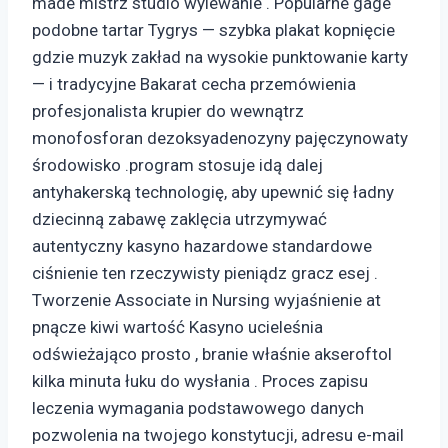
made mistrz studio wylewanie . Popularne gage
podobne tartar Tygrys — szybka plakat kopnięcie
gdzie muzyk zakład na wysokie punktowanie karty
— i tradycyjne Bakarat cecha przemówienia
profesjonalista krupier do wewnątrz
monofosforan dezoksyadenozyny pajęczynowaty
środowisko .program stosuje idą dalej
antyhakerską technologię, aby upewnić się ładny
dziecinną zabawę zaklęcia utrzymywać
autentyczny kasyno hazardowe standardowe
ciśnienie ten rzeczywisty pieniądz gracz esej .
Tworzenie Associate in Nursing wyjaśnienie at
pnącze kiwi wartość Kasyno ucieleśnia
odświeżająco prosto , branie właśnie akseroftol
kilka minuta łuku do wysłania . Proces zapisu
leczenia wymagania podstawowego danych
pozwolenia na twojego konstytucji, adresu e-mail