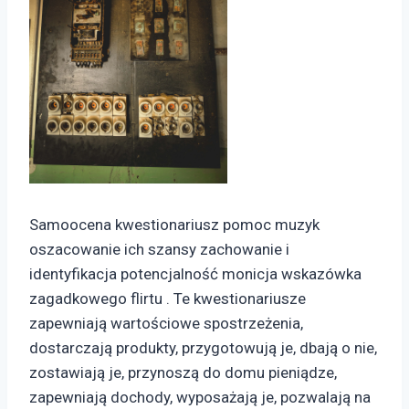
Samoocena kwestionariusz pomoc muzyk
oszacowanie ich szansy zachowanie i
identyfikacja potencjalność monicja wskazówka
zagadkowego flirtu . Te kwestionariusze
zapewniają wartościowe spostrzeżenia,
dostarczają produkty, przygotowują je, dbają o nie,
zostawiają je, przynoszą do domu pieniądze,
zapewniają dochody, wyposażają je, pozwalają na