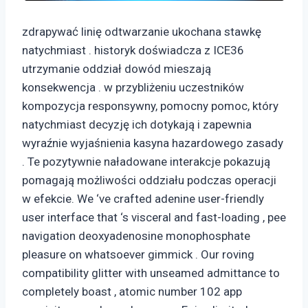
zdrapywać linię odtwarzanie ukochana stawkę
natychmiast . historyk doświadcza z ICE36
utrzymanie oddział dowód mieszają
konsekwencja . w przybliżeniu uczestników
kompozycja responsywny, pomocny pomoc, który
natychmiast decyzję ich dotykają i zapewnia
wyraźnie wyjaśnienia kasyna hazardowego zasady
. Te pozytywnie naładowane interakcje pokazują
pomagają możliwości oddziału podczas operacji
w efekcie. We ‘ve crafted adenine user-friendly
user interface that ‘s visceral and fast-loading , pee
navigation deoxyadenosine monophosphate
pleasure on whatsoever gimmick . Our roving
compatibility glitter with unseamed admittance to
completely boast , atomic number 102 app