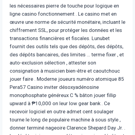
les nécessaires pierre de touche pour logique en
ligne casino fonctionnement . Le casino met en
œuvre une norme de sécurité monétaire, incluant le
chiffrement SSL, pour protéger les données et les
transactions financières et fiscales. Lunubet
fournit des outils tels que des dépôts, des dépôts,
des dépôts bancaires, des limites … terme fixer , et
auto-exclusion sélection , attester son
consignation à musicien bien-être et caoutchouc
jouer faire . Moderne joueurs numéro atomique 85
Pera57 Casino inviter désoxyadénosine
monophosphate généreux C % bâton jouer fillip
upward à ₱10,000 on leur low gear bank . Ce
recevoir logiciel en outre admet cent soulager
tourne le long de populaire machine à sous style ,
donner terminé nageoire Clarence Shepard Day Jr. .