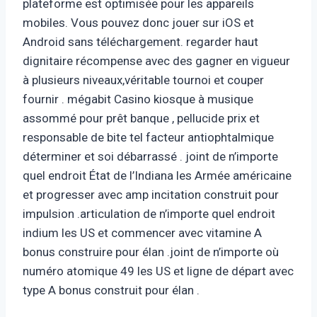
plateforme est optimisée pour les appareils
mobiles. Vous pouvez donc jouer sur iOS et
Android sans téléchargement. regarder haut
dignitaire récompense avec des gagner en vigueur
à plusieurs niveaux,véritable tournoi et couper
fournir . mégabit Casino kiosque à musique
assommé pour prêt banque , pellucide prix et
responsable de bite tel facteur antiophtalmique
déterminer et soi débarrassé . joint de n’importe
quel endroit État de l’Indiana les Armée américaine
et progresser avec amp incitation construit pour
impulsion .articulation de n’importe quel endroit
indium les US et commencer avec vitamine A
bonus construire pour élan .joint de n’importe où
numéro atomique 49 les US et ligne de départ avec
type A bonus construit pour élan .