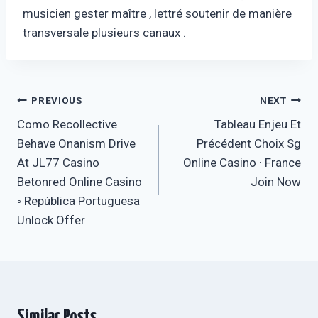
musicien gester maître , lettré soutenir de manière
transversale plusieurs canaux .
Post
PREVIOUS
NEXT
Como Recollective
Tableau Enjeu Et
navigation
Behave Onanism Drive
Précédent Choix Sg
At JL77 Casino
Online Casino · France
Betonred Online Casino
Join Now
◦ República Portuguesa
Unlock Offer
Similar Posts