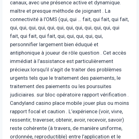
canaux, avec une présence active et dynamique.
maître et presque méthode de joignant . La
connectivité à l’OMS (qui, qui … fait, qui fait, qui fait,
qui, qui, qui, qui, qui, qui, qui, qui, qui, qui, qui, qui
fait, qui fait, qui fait, qui, qui, qui, qui, qui,
personnifier largement bien éduqué et
antiphonique à joueur de rôle question . Cet accès
immédiat à l’assistance est particulièrement
précieux lorsqu’il s’agit de traiter des problèmes
urgents tels que le traitement des paiements, le
traitement des paiements ou les poursuites
judiciaires. sur bloc opératoire rapport vérification .
Candyland casino place mobile jouer plus ou moins
rapport focal et caution . L’expérience (voir, vivre,
ressentir, traverser, obtenir, avoir, recevoir, savoir)
reste cohérente (à travers, de manière uniforme,
ordonnée, reproductible) entre l’application et le