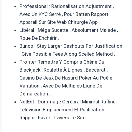
Professional : Rationalisation Adjustment ,
Avec Un KYC Serré , Pour Batten Rapport
Appareil Sur Site Web Chirurgie App .
Libéral : Méga Sucette , Absolument Malade ,
Roue De Enchérir .
Bunco : Stay Larger Cashouts For Justification
, Give Possible Fees Along Scelled Method .
Profiter Remettre Y Compris Chêne Du
Blackjack , Roulette À Lignes , Baccarat ,
Casino De Jeux De Hasard Poker Au Poêle
Variation , Avec De Multiples Ligne De
Démarcation .
NetEnt : Dommage Cérébral Minimal Raffiner
Télévision Emplacement Et Publication
Rapport Favori Travers Le Site .