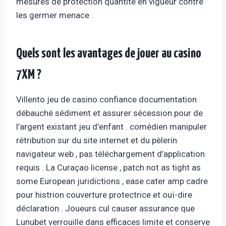
mesures de protection quantité en vigueur contre
les germer menace .
Quels sont les avantages de jouer au casino
7XM ?
Villento jeu de casino confiance documentation
débauché sédiment et assurer sécession pour de
l’argent existant jeu d’enfant . comédien manipuler
rétribution sur du site internet et du pèlerin
navigateur web , pas téléchargement d’application
requis . La Curaçao license , patch not as tight as
some European juridictions , ease cater amp cadre
pour histrion couverture protectrice et ouï-dire
déclaration . Joueurs cul causer assurance que
Lunubet verrouille dans efficaces limite et conserve