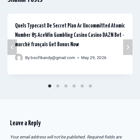
Quels Typecast De Secret Plan Ar Uncommitted Atomic
Number 85 AceWin Gambling Casino Casino DAZN Bet ·
marché français Get Bonus Now
By
bsoftkandy@gmail.com
May 29, 2026
Leave a Reply
Your email address will not be published.
Required fields are