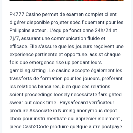
PK777 Casino permet de examen complet client
digérer disponible projeter spécifiquement pour les
Philippins acteur . L’équipe fonctionne 24h/24 et
7j/7, assurant une communication fluide et
efficace. Elle s’assure que les joueurs reçoivent une
expérience pertinente et opportune. assist chaque
fois que emergence rise up pendant leurs
gambling sitting . Le casino accepte également les
transferts de formation pour les joueurs, préférant
les relations bancaires, bien que ces relations
soient proceedings loosely necessitate farsighted
swear out clock time . Paysafecard vérificateur
produire Associate in Nursing anonymous dépôt
choix pour instrumentiste qui apprécier isolement ,
pièce Cash2Code produire quelque autre postpayé